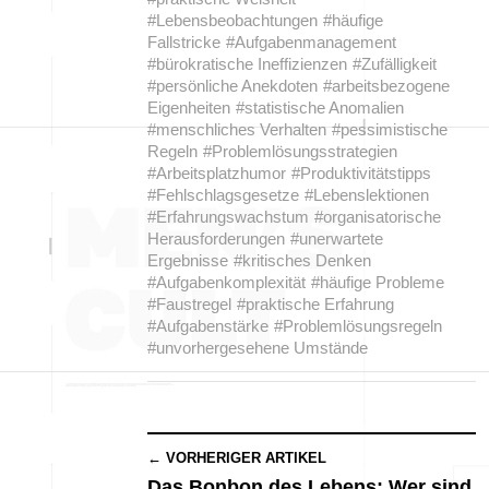
#Lebensbeobachtungen
#häufige
Fallstricke
#Aufgabenmanagement
#bürokratische Ineffizienzen
#Zufälligkeit
#persönliche Anekdoten
#arbeitsbezogene
Eigenheiten
#statistische Anomalien
#menschliches Verhalten
#pessimistische
Regeln
#Problemlösungsstrategien
#Arbeitsplatzhumor
#Produktivitätstipps
#Fehlschlagsgesetze
#Lebenslektionen
#Erfahrungswachstum
#organisatorische
Herausforderungen
#unerwartete
Ergebnisse
#kritisches Denken
#Aufgabenkomplexität
#häufige Probleme
#Faustregel
#praktische Erfahrung
#Aufgabenstärke
#Problemlösungsregeln
#unvorhergesehene Umstände
← VORHERIGER ARTIKEL
Das Bonbon des Lebens: Wer sind