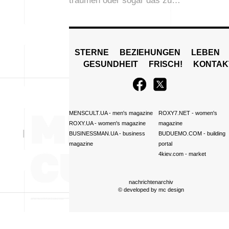
träumen oder sogar das zu…
STERNE
BEZIEHUNGEN
LEBEN
GESUNDHEIT
FRISCH!
KONTAK
MENSCULT.UA
- men's magazine
ROXY7.NET
- women's
ROXY.UA
- women's magazine
magazine
BUSINESSMAN.UA
- business
BUDUEMO.COM
- building
magazine
portal
4kiev.com
- market
nachrichtenarchiv
© developed by
mc design