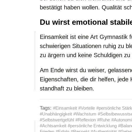
bestätigt haben wollen. Qualität sch
Du wirst emotional stabil
Einsamkeit ist eine Art Gymnastik fü
schwierigen Situationen ruhig zu ble
zu ärgern und keine Schuldigen zu
Am Ende wirst du weiser, gelassene
Eigenschaften, die dir helfen, jed
standhaft zu bleiben.
Tags:
#Einsamkeit
#Vorteile
#persönliche Stär
#Unabhängigkeit
#Wachstum
#Selbstbewussts
#Selbstwertgefühl
#Reflexion
#Ruhe
#Autonom
#Achtsamkeit
#persönliche Entwicklung
#Balan
Frieden
#Erfolg
#Respekt
#Authentizität
#Gelas