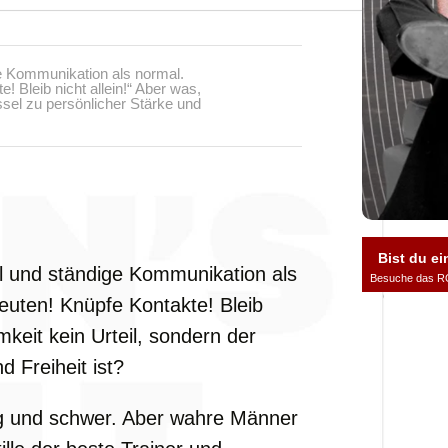
ge Kommunikation als normal.
e! Bleib nicht allein!“ Aber was,
ssel zu persönlicher Stärke und
Bist du ei
el und ständige Kommunikation als
Besuche das R
Leuten! Knüpfe Kontakte! Bleib
mkeit kein Urteil, sondern der
d Freiheit ist?
rig und schwer. Aber wahre Männer