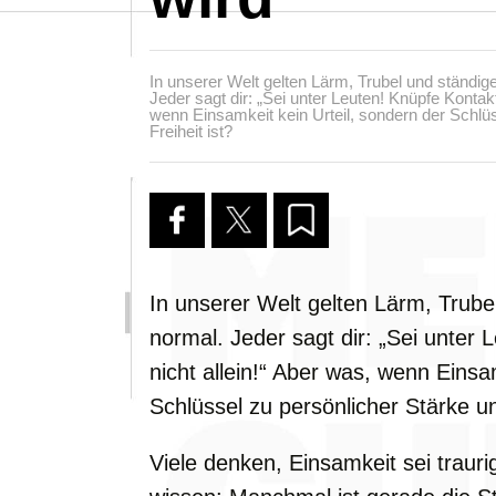
In unserer Welt gelten Lärm, Trubel und ständi
Jeder sagt dir: „Sei unter Leuten! Knüpfe Kontakt
wenn Einsamkeit kein Urteil, sondern der Schlü
Freiheit ist?
In unserer Welt gelten Lärm, Trub
normal. Jeder sagt dir: „Sei unter 
nicht allein!“ Aber was, wenn Einsa
Schlüssel zu persönlicher Stärke un
Viele denken, Einsamkeit sei trau