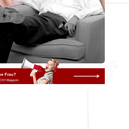
ne Frau?
OXY-Magazin