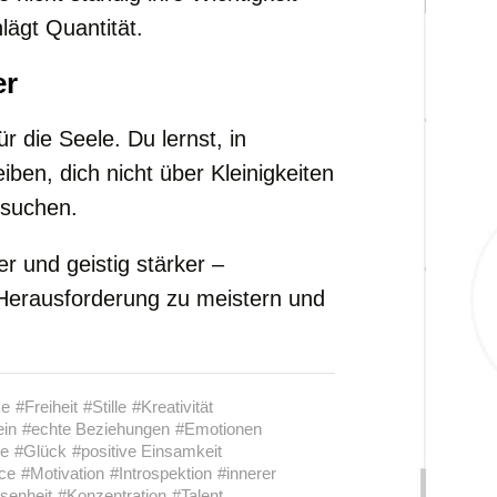
lägt Quantität.
er
r die Seele. Du lernst, in
iben, dich nicht über Kleinigkeiten
 suchen.
r und geistig stärker –
e Herausforderung zu meistern und
ke
#Freiheit
#Stille
#Kreativität
ein
#echte Beziehungen
#Emotionen
ie
#Glück
#positive Einsamkeit
ce
#Motivation
#Introspektion
#innerer
senheit
#Konzentration
#Talent