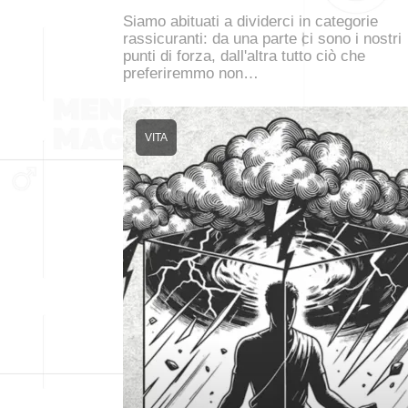
Siamo abituati a dividerci in categorie
rassicuranti: da una parte ci sono i nostri
punti di forza, dall'altra tutto ciò che
preferiremmo non…
VITA