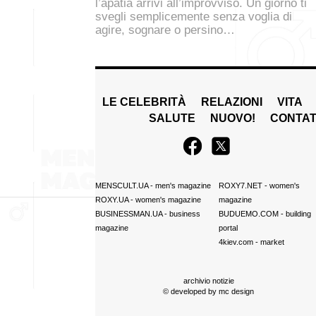
l’apatia arrivi all’improvviso. Un giorno ti
svegli semplicemente senza voglia di
agire, sognare o persino…
LE CELEBRITÀ
RELAZIONI
VITA
SALUTE
NUOVO!
CONTAT
MENSCULT.UA
- men's magazine
ROXY7.NET
- women's
ROXY.UA
- women's magazine
magazine
BUSINESSMAN.UA
- business
BUDUEMO.COM
- building
magazine
portal
4kiev.com
- market
archivio notizie
© developed by
mc design