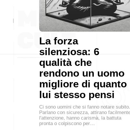
La forza
silenziosa: 6
qualità che
rendono un uomo
migliore di quanto
lui stesso pensi
Ci sono uomini che si fanno notare subito
Parlano con sicurezza, attirano facilment
l'attenzione, hanno carisma, la battuta
pronta o colpiscono per…