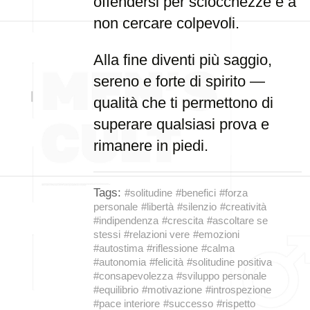
offendersi per sciocchezze e a
non cercare colpevoli.
Alla fine diventi più saggio,
sereno e forte di spirito —
qualità che ti permettono di
superare qualsiasi prova e
rimanere in piedi.
Tags:
#solitudine
#benefici
#forza
personale
#libertà
#silenzio
#creatività
#indipendenza
#crescita
#ascoltare se
stessi
#relazioni vere
#emozioni
#autostima
#riflessione
#calma
#autonomia
#felicità
#solitudine positiva
#consapevolezza
#sviluppo personale
#equilibrio
#motivazione
#introspezione
#pace interiore
#successo
#rispetto