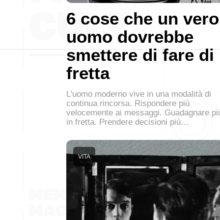
6 cose che un vero
uomo dovrebbe
smettere di fare di
fretta
L'uomo moderno vive in una modalità di
continua rincorsa. Rispondere più
velocemente ai messaggi. Guadagnare pi
in fretta. Prendere decisioni più…
VITA