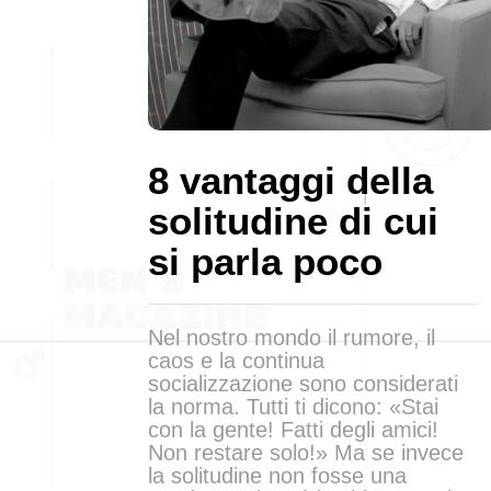
8 vantaggi della
solitudine di cui
si parla poco
Nel nostro mondo il rumore, il
caos e la continua
socializzazione sono considerati
la norma. Tutti ti dicono: «Stai
con la gente! Fatti degli amici!
Non restare solo!» Ma se invece
la solitudine non fosse una