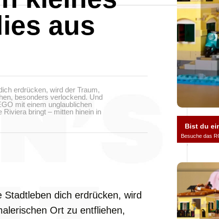
ies aus
ich erdrücken, wird der Traum,
ehen, besonders verlockend. Und
t LEGO mit einem unglaublichen
 Riviera bringt – mitten hinein in
Bist du ei
Besuche das R
 Stadtleben dich erdrücken, wird
lerischen Ort zu entfliehen,