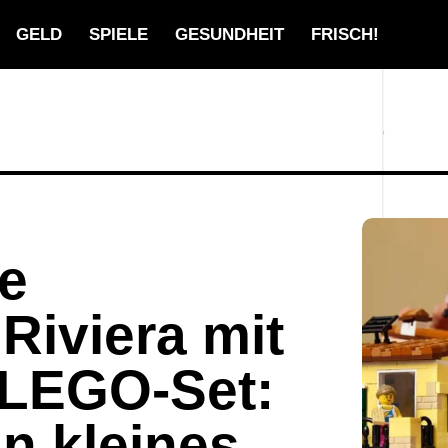
GELD
SPIELE
GESUNDHEIT
FRISCH!
ie
 Riviera mit
LEGO-Set:
in kleines