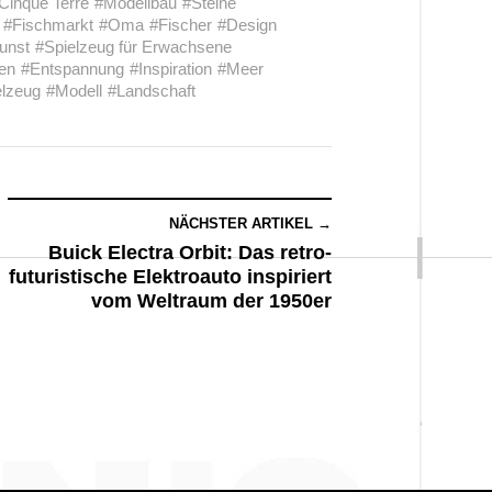
Cinque Terre
#Modellbau
#Steine
#Fischmarkt
#Oma
#Fischer
#Design
unst
#Spielzeug für Erwachsene
en
#Entspannung
#Inspiration
#Meer
elzeug
#Modell
#Landschaft
NÄCHSTER ARTIKEL →
Buick Electra Orbit: Das retro-
futuristische Elektroauto inspiriert
vom Weltraum der 1950er