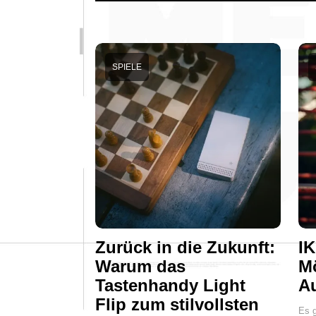
SPIELE
Zurück in die Zukunft:
IK
Warum das
Mö
Tastenhandy Light
A
Flip zum stilvollsten
Es g