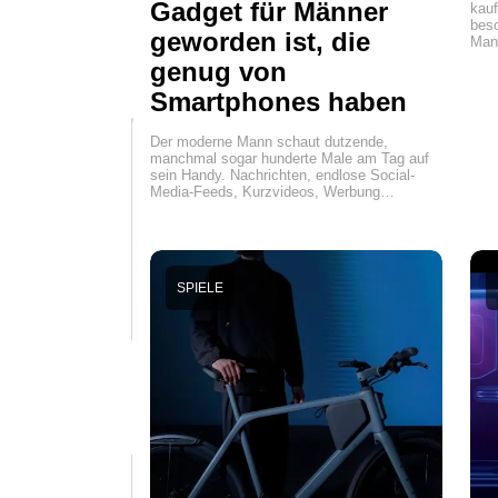
Gadget für Männer
kauf
beso
geworden ist, die
Man
genug von
Smartphones haben
Der moderne Mann schaut dutzende,
manchmal sogar hunderte Male am Tag auf
sein Handy. Nachrichten, endlose Social-
Media-Feeds, Kurzvideos, Werbung…
SPIELE