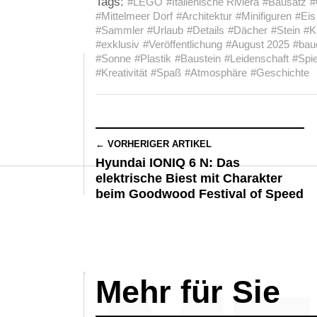
Tags:
#LEGO
#Italienische Riviera
#Bausatz
#
#Mittelmeer Dorf
#Architektur
#Minifiguren
#Eis
#Sammler
#Urlaub
#Details
#Dächer
#Stein
#K
#exklusiv
#Veröffentlichung
#August 2025
#bau
#Sonne
#Plastik
#Baustein
#Leidenschaft
#Spi
#Kreativität
#Spaß
#Atmosphäre
#Geschichte
← VORHERIGER ARTIKEL
Hyundai IONIQ 6 N: Das
elektrische Biest mit Charakter
beim Goodwood Festival of Speed
Mehr für Sie