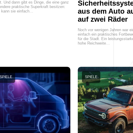
Sicherheitssyst
t. Und dann gibt es Dinge, die eine ganz
ndere praktische Superkraft besitzen:
aus dem Auto a
 kann sie einfach…
auf zwei Räder
Noch vor wenigen Jahren war ei
einfach ein praktisches Fortbe
für die Stadt. Ein leistungsstark
hohe Reichweite…
SPIELE
SPIELE