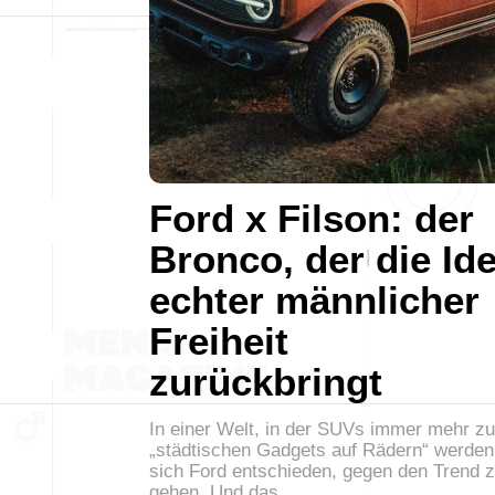
Ford x Filson: der
Bronco, der die Id
echter männlicher
Freiheit
zurückbringt
In einer Welt, in der SUVs immer mehr zu
„städtischen Gadgets auf Rädern“ werden
sich Ford entschieden, gegen den Trend 
gehen. Und das…