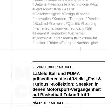
#Batterie
#Reichweite
#Technologie
#App
#Start Assist
#Walk Assist
#Geschwindigkeit
#Design
#London
#Innovation
#Komfort
#Transport
#Pendeln
#Stadtrad
#kompakt
#Qualität
#Leistung
#Fahrerlebnis
#umweltfreundlich
#Stil
#elegant
#Tragbarkeit
#Sicherheit
#Kontrolle
#Echtzeitdaten
#Praktikabilität
#Lenker
#Räder
#Energie
#Nachhaltigkeit
← VORHERIGER ARTIKEL
LaMelo Ball und PUMA
präsentieren die offizielle „Fast &
Furious“-Kollektion: Sneaker, in
denen Motorsport-Vergangenheit
auf Basketball-Zukunft trifft
NÄCHSTER ARTIKEL →