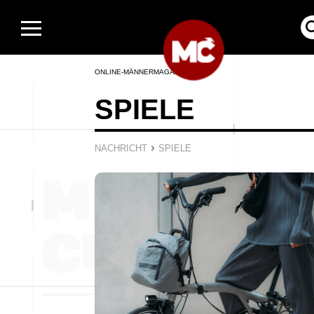
ONLINE-MÄNNERMAGAZIN
SPIELE
›
NACHRICHT
SPIELE