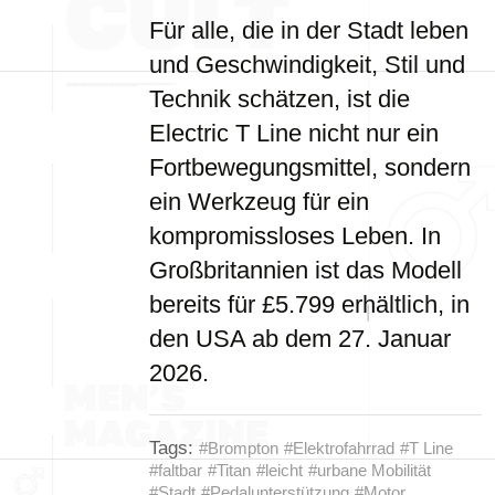
Für alle, die in der Stadt leben
und Geschwindigkeit, Stil und
Technik schätzen, ist die
Electric T Line nicht nur ein
Fortbewegungsmittel, sondern
ein Werkzeug für ein
kompromissloses Leben. In
Großbritannien ist das Modell
bereits für £5.799 erhältlich, in
den USA ab dem 27. Januar
2026.
Tags:
#Brompton
#Elektrofahrrad
#T Line
#faltbar
#Titan
#leicht
#urbane Mobilität
#Stadt
#Pedalunterstützung
#Motor