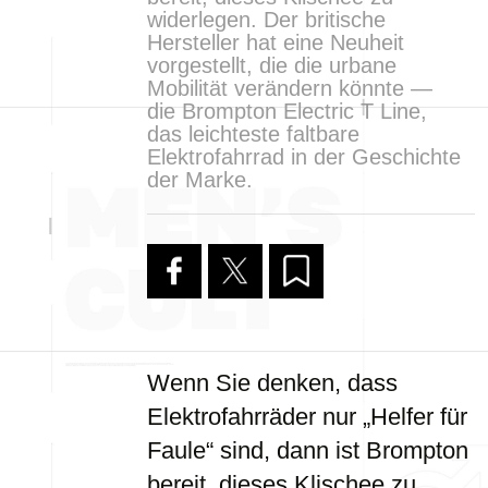
widerlegen. Der britische
Hersteller hat eine Neuheit
vorgestellt, die die urbane
Mobilität verändern könnte —
die Brompton Electric T Line,
das leichteste faltbare
Elektrofahrrad in der Geschichte
der Marke.
Wenn Sie denken, dass
Elektrofahrräder nur „Helfer für
Faule“ sind, dann ist Brompton
bereit, dieses Klischee zu