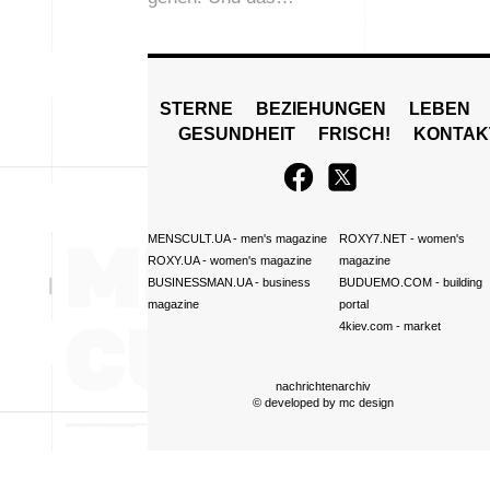
STERNE
BEZIEHUNGEN
LEBEN
GESUNDHEIT
FRISCH!
KONTAK
MENSCULT.UA
- men's magazine
ROXY7.NET
- women's
ROXY.UA
- women's magazine
magazine
BUSINESSMAN.UA
- business
BUDUEMO.COM
- building
magazine
portal
4kiev.com
- market
nachrichtenarchiv
© developed by
mc design