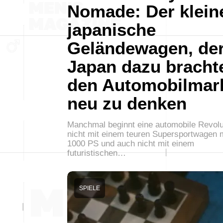
Nomade: Der klein
japanische
Geländewagen, de
Japan dazu bracht
den Automobilmar
neu zu denken
Manchmal beginnt eine automobile Revolu
nicht mit einem teuren Supersportwagen 
1000 PS und auch nicht mit einem
futuristischen…
SPIELE