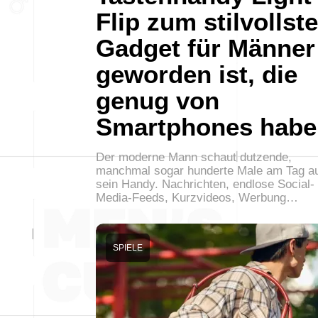
Flip zum stilvollst
Gadget für Männer
geworden ist, die
genug von
Smartphones habe
Der moderne Mann schaut dutzende,
manchmal sogar hunderte Male am Tag a
sein Handy. Nachrichten, endlose Social-
Media-Feeds, Kurzvideos, Werbung…
SPIELE