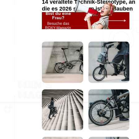
14 veraltete Technik-Stereotype, an
die es 2026 seltsam ist zu glauben
Bist du eine
Frau?
Besuche das
ROXY-Magazin