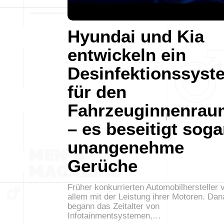
Hyundai und Kia
entwickeln ein
Desinfektionssyst
für den
Fahrzeuginnenrau
– es beseitigt soga
unangenehme
Gerüche
Früher konkurrierten Automobilhersteller 
allem mit der Leistung ihrer Motoren. Da
begann das Zeitalter von
Infotainmentsystemen,…