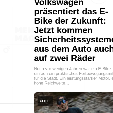
Volkswagen
präsentiert das E-
Bike der Zukunft:
Jetzt kommen
Sicherheitssystem
aus dem Auto auc
auf zwei Räder
Noch vor wenigen Jahren war ein E-Bike
einfach ein praktisches Fortbewegungsmit
für die Stadt. Ein leistungsstarker Motor, 
hohe Reichweite…
SPIELE