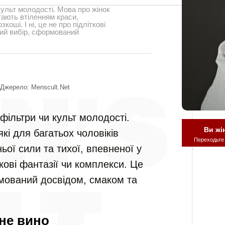
культ молодості. Мова про жінок
стають втіленням краси,
коші. І ні, це не про підліткові
чий вибір, сформований
Джерело: Menscult.net
 фільтри чи культ молодості.
Ви жі
кі для багатьох чоловіків
Переходьте
ьої сили та тихої, впевненої у
іткові фантазії чи комплекси. Це
рмований досвідом, смаком та
не вино