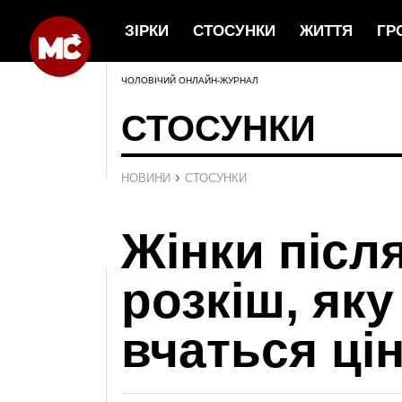
ЗІРКИ
СТОСУНКИ
ЖИТТЯ
ГР
ЧОЛОВІЧИЙ ОНЛАЙН-ЖУРНАЛ
СТОСУНКИ
›
НОВИНИ
СТОСУНКИ
Жінки після
розкіш, яку
вчаться ці