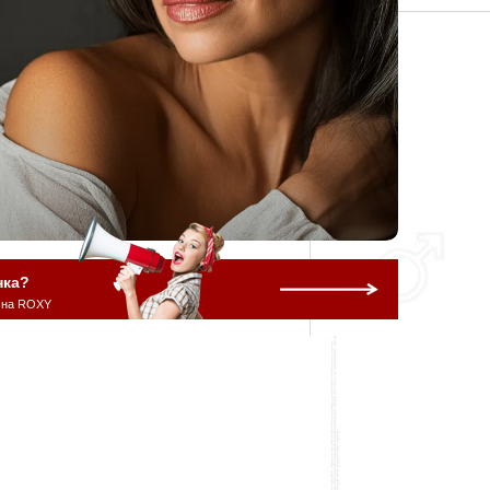
нка?
 на ROXY