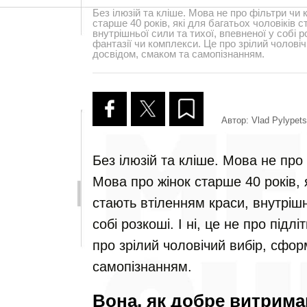
Без ілюзій та кліше. Мова не про фільтри чи 
старше 40 років, які для багатьох чоловіків 
внутрішньої сили та тихої, впевненої у собі роз
фантазії чи комплекси. Це про зрілий чолові
досвідом, смаком та самопізнанням.
Автор: Vlad Pylypets
Без ілюзій та кліше. Мова не про
Мова про жінок старше 40 років, я
стають втіленням краси, внутрішн
собі розкоші. І ні, це не про підл
про зрілий чоловічий вибір, сфо
самопізнанням.
Вона, як добре витрима