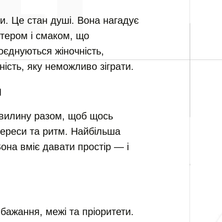
и. Це стан душі. Вона нагадує
ктером і смаком, що
оєднуються жіночність,
ність, яку неможливо зіграти.
м
хвилину разом, щоб щось
нтереси та ритм. Найбільша
она вміє давати простір — і
 бажання, межі та пріоритети.