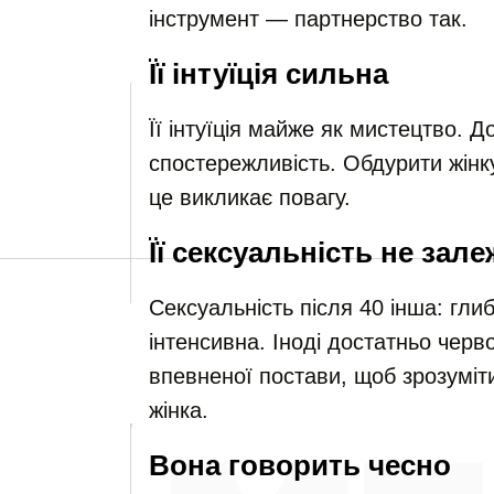
інструмент — партнерство так.
Її інтуїція сильна
Її інтуїція майже як мистецтво. До
спостережливість. Обдурити жінк
це викликає повагу.
Її сексуальність не зале
Сексуальність після 40 інша: гли
інтенсивна. Іноді достатньо черв
впевненої постави, щоб зрозуміт
жінка.
Вона говорить чесно