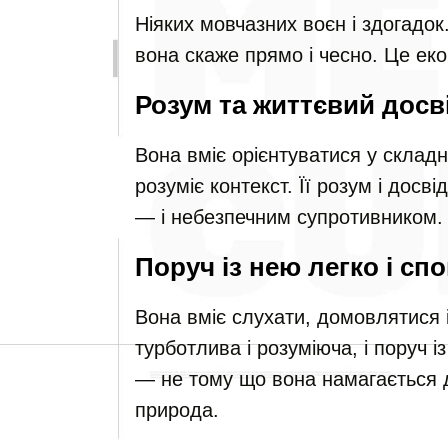
Ніяких мовчазних воєн і здогадо
вона скаже прямо і чесно. Це еко
Розум та життєвий досв
Вона вміє орієнтуватися у складн
розуміє контекст. Її розум і досв
— і небезпечним супротивником.
Поруч із нею легко і сп
Вона вміє слухати, домовлятися 
турботлива і розуміюча, і поруч 
— не тому що вона намагається д
природа.