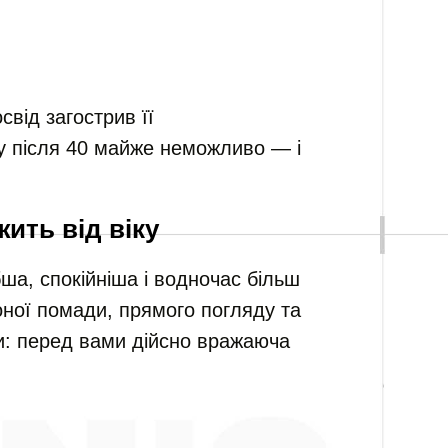
свід загострив її
у після 40 майже неможливо — і
жить від віку
бша, спокійніша і водночас більш
оної помади, прямого погляду та
и: перед вами дійсно вражаюча