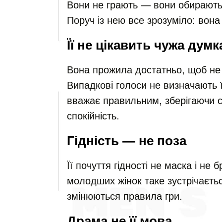
Вони не грають — вони обирають.
Поруч із нею все зрозуміло: вона 
Її не цікавить чужа думк
Вона прожила достатньо, щоб не 
Випадкові голоси не визначають ї
вважає правильним, зберігаючи ст
спокійність.
Гідність — не поза
Її почуття гідності не маска і не 
молодших жінок таке зустрічаєтьс
змінюються правила гри.
Драма не її мова