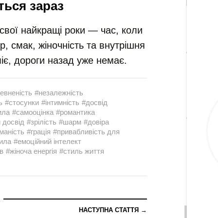
ться зараз
свої найкращі роки — час, коли
р, смак, жіночність та внутрішня
міє, дороги назад уже немає.
евненість
#незалежність
ь
#стосунки
#інтимність
#досвід
ила
#самооцінка
#романтика
 досвід
#зрілість
#шарм
#довіра
маність
#грація
#привабливість для
сила
#емоційний інтелект
в
#жіноча енергія
#стиль життя
НАСТУПНА СТАТТЯ →