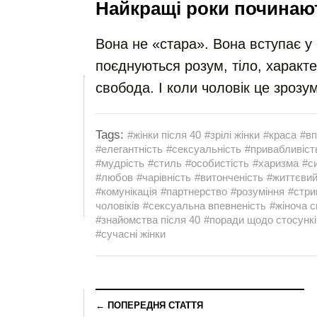
Найкращі роки починаю
Вона не «стара». Вона вступає у 
поєднуються розум, тіло, характе
свобода. І коли чоловік це зрозу
Tags:
#жінки після 40
#зрілі жінки
#краса
#вп
#елегантність
#сексуальність
#привабливіст
#мудрість
#стиль
#особистість
#харизма
#с
#любов
#чарівність
#витонченість
#життєвий
#комунікація
#партнерство
#розуміння
#стри
чоловіків
#сексуальна впевненість
#жіноча 
#знайомства після 40
#поради щодо стосункі
#сучасні жінки
← ПОПЕРЕДНЯ СТАТТЯ