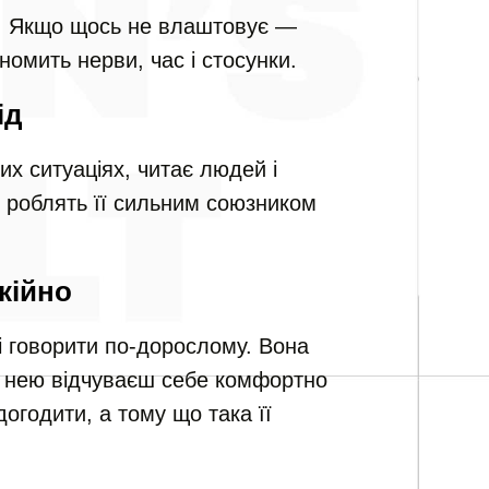
к. Якщо щось не влаштовує —
номить нерви, час і стосунки.
ід
их ситуаціях, читає людей і
ід роблять її сильним союзником
окійно
і говорити по-дорослому. Вона
із нею відчуваєш себе комфортно
огодити, а тому що така її