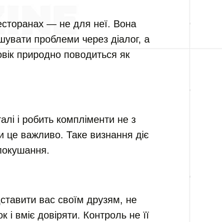
ресторанах — не для неї. Вона
шувати проблеми через діалог, а
овік природно поводиться як
алі і робить компліменти не з
ки це важливо. Таке визнання діє
спокушання.
ставити вас своїм друзям, не
 і вміє довіряти. Контроль не її