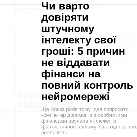
Чи варто
довіряти
штучному
інтелекту свої
гроші: 5 причин
не віддавати
фінанси на
повний контроль
нейромережі
Ще кілька років тому ідея попросити
комп’ютер допомогти з особистими
фінансами звучала як сюжет із
фантастичного фільму. Сьогодні це вж
реальність.