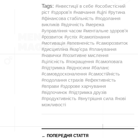
Tags:
#інвестиції в себе
#особистісний
ріст
#здоров’я
#навчання
#цілі
#рутина
#фінансова стабільність
#подолання
викликів
#вдячність
#мережа
#управління часом
#ментальне здоров’я
#розвиток
#успіх
#самопізнання
#мотивація
#впевненість
#саморозвиток
#дисципліна
#кар’єра
#планування
#навички
#позитивне мислення
#цілісність
#покращення
#самоповага
#підтримка
#відносини
#баланс
#самовдосконалення
#самостійність
#подолання страхів
#ефективність
#вправи
#здорове харчування
#відпочинок
#підтримка друзів
#продуктивність
#внутрішня сила
#нові
можливості
← ПОПЕРЕДНЯ СТАТТЯ