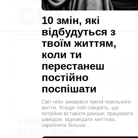
10 змін, які
відбудуться з
твоїм життям,
коли ти
перестанеш
постійно
поспішати
Світ ніби змовився проти повільного
життя. Усюди тобі говорять, що
потрібно вставати раніше, працювати
швидше, відповідати миттєво,
заробляти більше…