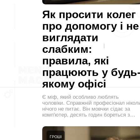
Як просити колег
про допомогу і не
виглядати
слабким:
правила, які
працюють у будь
якому офісі
Є міф, який особливо люблять
чоловіки. Справжній професіонал нікол
нічого не питає. Він мовчки сідає за
комп'ютер, десять годин бореться з…
ГРОШІ