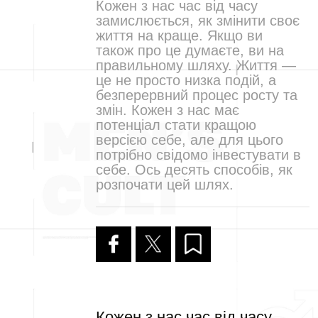
Кожен з нас час від часу
замислюється, як змінити своє
життя на краще. Якщо ви
також про це думаєте, ви на
правильному шляху. Життя —
це не просто низка подій, а
безперервний процес росту та
змін. Кожен з нас має
потенціал стати кращою
версією себе, але для цього
потрібно свідомо інвестувати в
себе. Ось десять способів, як
розпочати цей шлях.
Кожен з нас час від часу