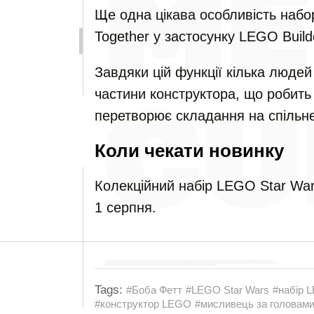
Ще одна цікава особливість набо
Together у застосунку LEGO Build
Завдяки цій функції кілька людей
частини конструктора, що робить
перетворює складання на спільне
Коли чекати новинку
Колекційний набір LEGO Star War
1 серпня.
Tags:
#Боба Фетт
#LEGO Star Wars
#набір 
#конструктор LEGO
#мисливець за головам