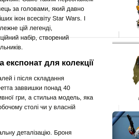
ець за головами, який давно
ших ікон всесвіту Star Wars. І
ежне цій легенді,
ійний набір, створений
льників.
а експонат для колекції
алей і після складання
Фетта заввишки понад 40
ивної гри, а стильна модель, яка
бочому столі чи у власній
льну деталізацію. Броня