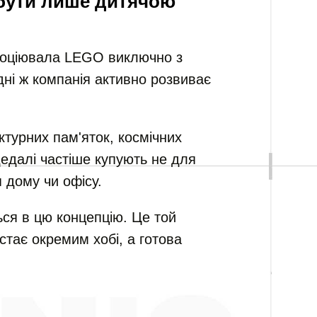
бути лише дитячою
асоціювала LEGO виключно з
ні ж компанія активно розвиває
.
ектурних пам'яток, космічних
дедалі частіше купують не для
я дому чи офісу.
ся в цю концепцію. Це той
стає окремим хобі, а готова