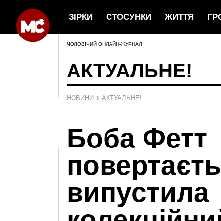
ЗІРКИ
СТОСУНКИ
ЖИТТЯ
ГР
ЧОЛОВІЧИЙ ОНЛАЙН-ЖУРНАЛ
АКТУАЛЬНЕ!
›
НОВИНИ
АКТУАЛЬНЕ!
Боба Фетт
повертаєт
випустила
колекційни