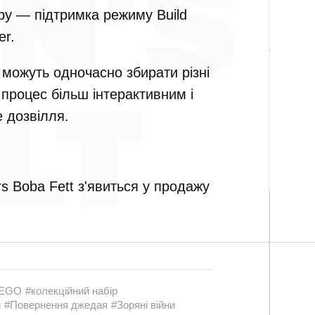
ру — підтримка режиму Build
er.
 можуть одночасно збирати різні
 процес більш інтерактивним і
 дозвілля.
s Boba Fett з'явиться у продажу
LEGO
#колекційний набір
и
#Повернення джедая
#Зоряні війни