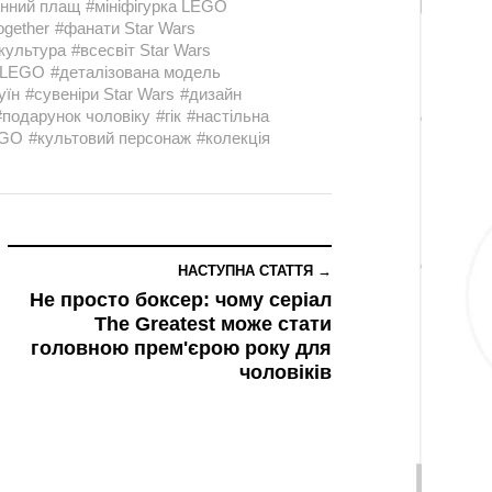
инний плащ
#мініфігурка LEGO
ogether
#фанати Star Wars
культура
#всесвіт Star Wars
 LEGO
#деталізована модель
уїн
#сувеніри Star Wars
#дизайн
#подарунок чоловіку
#гік
#настільна
EGO
#культовий персонаж
#колекція
НАСТУПНА СТАТТЯ →
Не просто боксер: чому серіал
The Greatest може стати
головною прем'єрою року для
чоловіків