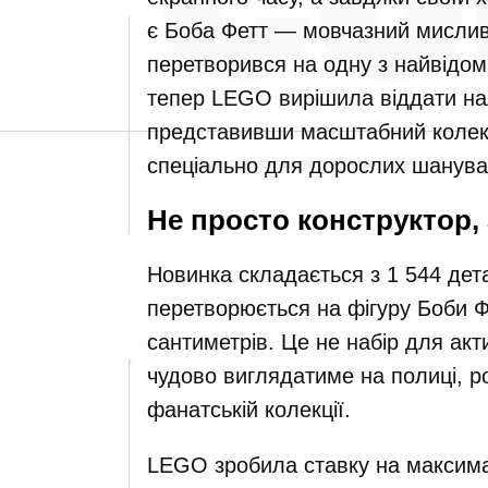
є Боба Фетт — мовчазний мислив
перетворився на одну з найвідомі
тепер LEGO вирішила віддати нал
представивши масштабний колекц
спеціально для дорослих шанува
Не просто конструктор, 
Новинка складається з 1 544 дет
перетворюється на фігуру Боби 
сантиметрів. Це не набір для акт
чудово виглядатиме на полиці, ро
фанатській колекції.
LEGO зробила ставку на максима