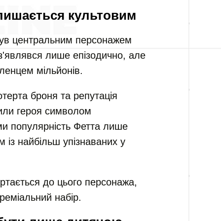
алишається культовим
 був центральним персонажем
н з'являвся лише епізодично, але
ленцем мільйонів.
потерта броня та репутація
или героя символом
ми популярність Фетта лише
м із найбільш упізнаваних у
тається до цього персонажа,
реміальний набір.