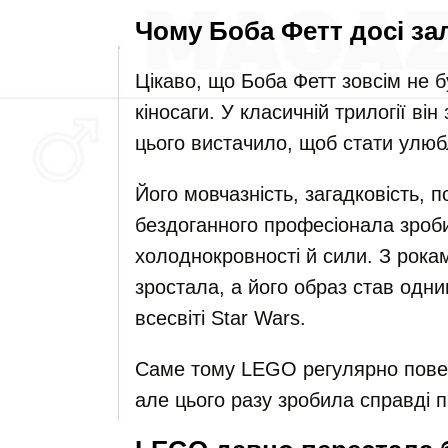
Чому Боба Фетт досі з
Цікаво, що Боба Фетт зовсім не
кіносаги. У класичній трилогії ві
цього вистачило, щоб стати улюб
Його мовчазність, загадковість, 
бездоганного професіонала зроб
холоднокровності й сили. З рока
зростала, а його образ став одни
всесвіті Star Wars.
Саме тому LEGO регулярно повер
але цього разу зробила справді п