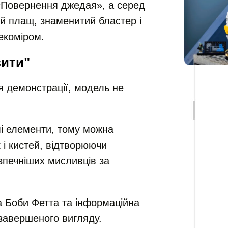
 «Повернення джедая», а серед
й плащ, знаменитий бластер і
екоміром.
вити"
я демонстрації, модель не
і елементи, тому можна
 і кистей, відтворюючи
зпечніших мисливців за
а Боби Фетта та інформаційна
 завершеного вигляду.