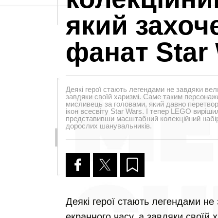
який захоч
фанат Star
Деякі герої стають легендами не завдяки вели
завдяки своїй харизмі. Саме таким персона
мисливець за головами, який давно перетвор
ікон всесвіту Star Wars. І тепер LEGO виріши
представивши масштабний колекційний набір
дорослих шанувальників.
Деякі герої стають легендами не 
екранного часу, а завдяки своїй