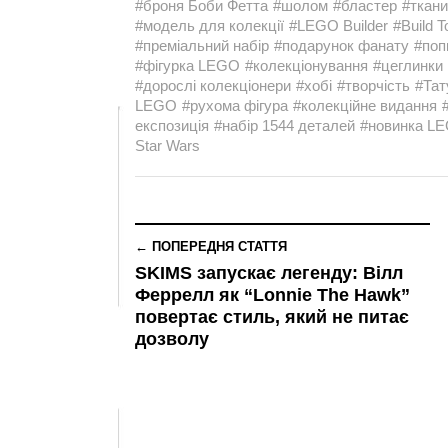
#броня Боби Фетта
#шолом
#бластер
#ткан
#модель для колекції
#LEGO Builder
#Build T
#преміальний набір
#подарунок фанату
#поп
#фігурка LEGO
#колекціонування
#цеглинки
#дорослі колекціонери
#хобі
#творчість
#Тат
LEGO
#рухома фігура
#колекційне видання
експозиція
#набір 1544 деталей
#новинка L
Star Wars
← ПОПЕРЕДНЯ СТАТТЯ
SKIMS запускає легенду: Вілл
Феррелл як “Lonnie The Hawk”
повертає стиль, який не питає
дозволу