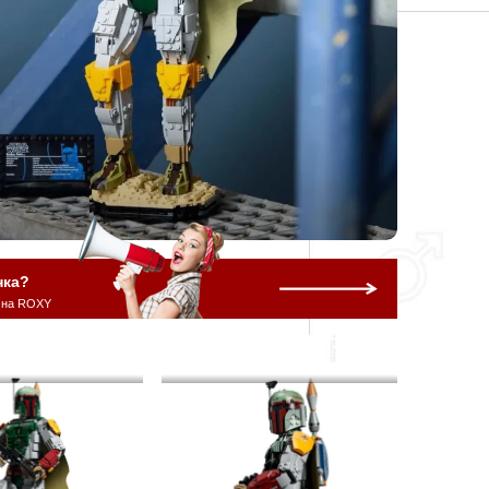
нка?
 на ROXY