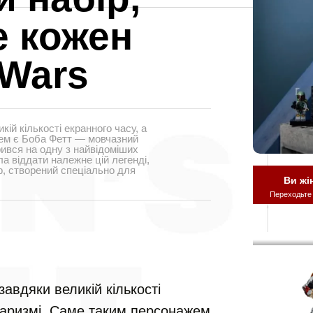
е кожен
 Wars
кій кількості екранного часу, а
жем є Боба Фетт — мовчазний
ився на одну з найвідоміших
ла віддати належне цій легенді,
, створений спеціально для
Ви жі
Переходьте
завдяки великій кількості
 харизмі. Саме таким персонажем