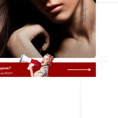
щина?
 на ROXY