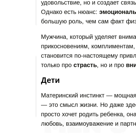
удовольствие, но и создает связ
Однако есть нюанс:
эмоциональ
большую роль, чем сам факт физ
Мужчина, который уделяет вним
прикосновениям, комплиментам,
становится по-настоящему привл
только про
страсть
, но и про
вн
Дети
Материнский инстинкт — мощная
— это смысл жизни. Но даже зде
просто хочет родить ребенка, он
любовь, взаимоуважение и партн