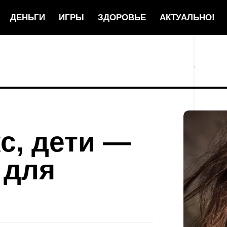
ДЕНЬГИ
ИГРЫ
ЗДОРОВЬЕ
АКТУАЛЬНО!
кс, дети —
 для