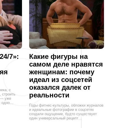
24/7»:
Какие фигуры на
самом деле нравятся
ряя
женщинам: почему
идеал из соцсетей
оказался далек от
ека, с
реальности
, строить
 — уже
ё одно…
Годы фитнес-культуры, обложки журналов
и идеальные фотографии в соцсетях
создали ощущение, будто существует
один универсальный рецепт…