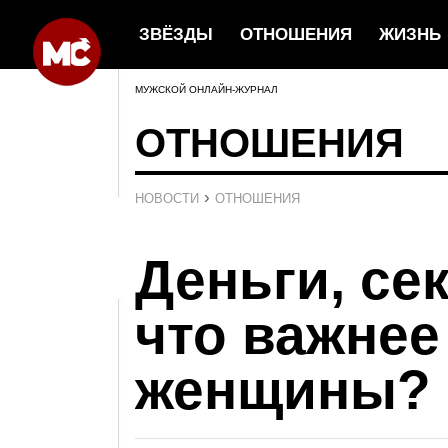
ЗВЁЗДЫ
ОТНОШЕНИЯ
ЖИЗНЬ
МУЖСКОЙ ОНЛАЙН-ЖУРНАЛ
ОТНОШЕНИЯ
›
НОВОСТИ
ОТНОШЕНИЯ
Деньги, се
что важнее
женщины?