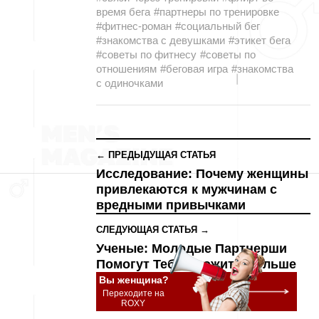
время бега
#партнеры по тренировке
#фитнес-роман
#социальный бег
#знакомства с девушками
#этикет бега
#советы по фитнесу
#советы по
отношениям
#беговая игра
#знакомства
с одиночками
← ПРЕДЫДУЩАЯ СТАТЬЯ
Исследование: Почему женщины
привлекаются к мужчинам с
вредными привычками
СЛЕДУЮЩАЯ СТАТЬЯ →
Ученые: Молодые Партнерши
Помогут Тебе Прожить Дольше
Вы женщина?
Переходите на
ROXY