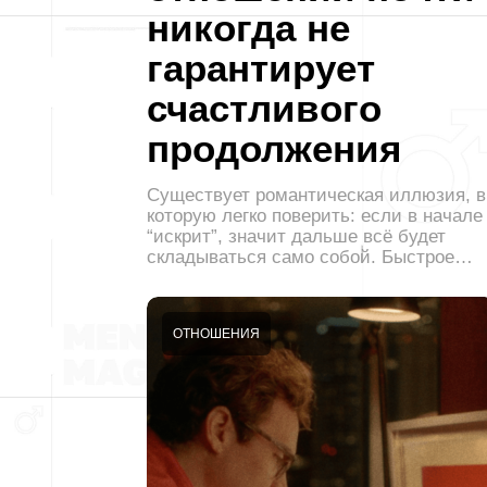
никогда не
гарантирует
счастливого
продолжения
Существует романтическая иллюзия, в
которую легко поверить: если в начале
“искрит”, значит дальше всё будет
складываться само собой. Быстрое…
ОТНОШЕНИЯ