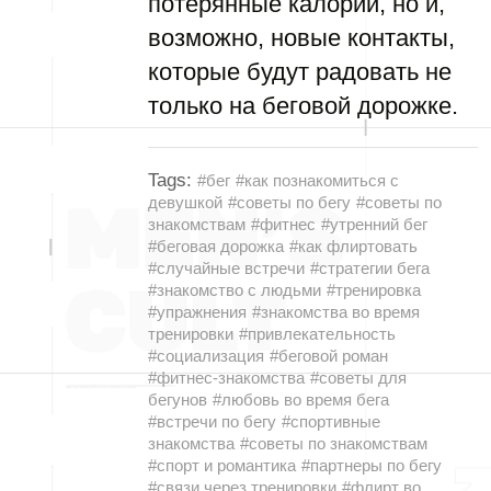
потерянные калории, но и,
возможно, новые контакты,
которые будут радовать не
только на беговой дорожке.
Tags:
#бег
#как познакомиться с
девушкой
#советы по бегу
#советы по
знакомствам
#фитнес
#утренний бег
#беговая дорожка
#как флиртовать
#случайные встречи
#стратегии бега
#знакомство с людьми
#тренировка
#упражнения
#знакомства во время
тренировки
#привлекательность
#социализация
#беговой роман
#фитнес-знакомства
#советы для
бегунов
#любовь во время бега
#встречи по бегу
#спортивные
знакомства
#советы по знакомствам
#спорт и романтика
#партнеры по бегу
#связи через тренировки
#флирт во