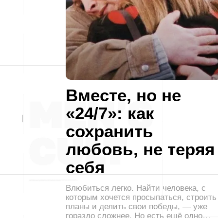
Вместе, но не
«24/7»: как
сохранить
любовь, не теряя
себя
Влюбиться легко. Найти человека, с
которым хочется просыпаться, строить
планы и делить свои победы, — уже
гораздо сложнее. Но есть ещё одно…