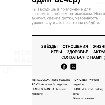
Ты заходишь в приложение для
знакомств с лёгким оптимизмом. Новы
аккаунт, свежие фотки, уверенность
уровня «ну в этот раз точно пойдёт».
ЗВЁЗДЫ
ОТНОШЕНИЯ
ЖИЗН
ИГРЫ
ЗДОРОВЬЕ
АКТУ
СВЯЗАТЬСЯ С НАМИ
MENSCULT.UA
- men's magazine
ROXY7.NET
- women's
ROXY.UA
- women's magazine
magazine
BUSINESSMAN.UA
- business
BUDUEMO.COM
- building
magazine
portal
4kiev.com
- market