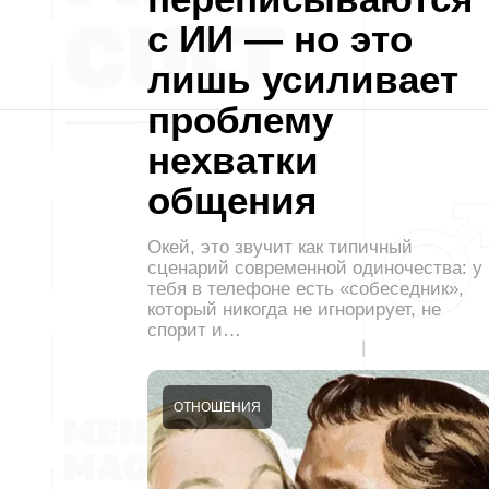
с ИИ — но это
лишь усиливает
проблему
нехватки
общения
Окей, это звучит как типичный
сценарий современной одиночества: у
тебя в телефоне есть «собеседник»,
который никогда не игнорирует, не
спорит и…
ОТНОШЕНИЯ