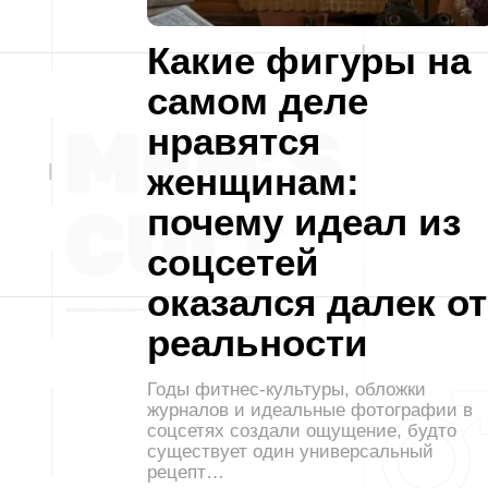
Какие фигуры на
самом деле
нравятся
женщинам:
почему идеал из
соцсетей
оказался далек от
реальности
Годы фитнес-культуры, обложки
журналов и идеальные фотографии в
соцсетях создали ощущение, будто
существует один универсальный
рецепт…