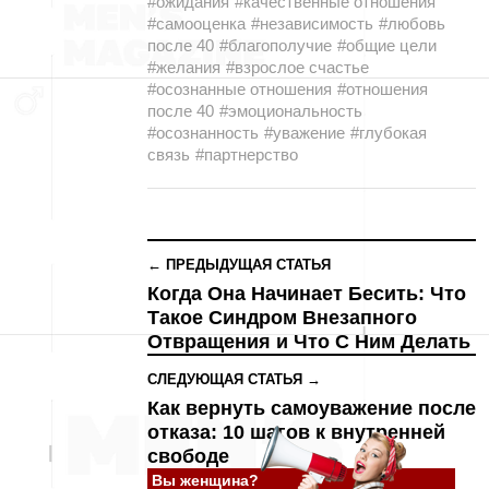
#ожидания
#качественные отношения
#самооценка
#независимость
#любовь
после 40
#благополучие
#общие цели
#желания
#взрослое счастье
#осознанные отношения
#отношения
после 40
#эмоциональность
#осознанность
#уважение
#глубокая
связь
#партнерство
← ПРЕДЫДУЩАЯ СТАТЬЯ
Когда Она Начинает Бесить: Что
Такое Синдром Внезапного
Отвращения и Что С Ним Делать
СЛЕДУЮЩАЯ СТАТЬЯ →
Как вернуть самоуважение после
отказа: 10 шагов к внутренней
свободе
Вы женщина?