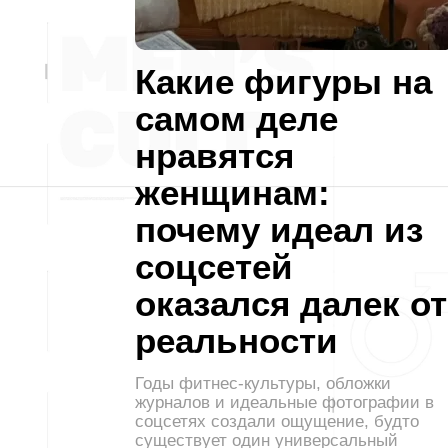
Какие фигуры на
самом деле
нравятся
женщинам:
почему идеал из
соцсетей
оказался далек от
реальности
Годы фитнес-культуры, обложки
журналов и идеальные фотографии в
соцсетях создали ощущение, будто
существует один универсальный