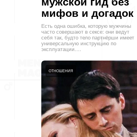
мужской гид без
мифов и догадок
Есть одна ошибка, которую мужчины
часто совершают в сексе: они ведут
себя так, будто тело партнёрши имеет
универсальную инструкцию по
эксплуатации.…
ОТНОШЕНИЯ