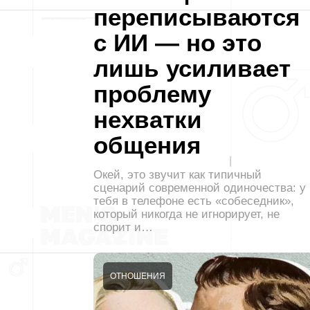
переписываются
с ИИ — но это
лишь усиливает
проблему
нехватки
общения
Окей, это звучит как типичный
сценарий современной одиночества: у
тебя в телефоне есть «собеседник»,
который никогда не игнорирует, не
спорит и…
ОТНОШЕНИЯ