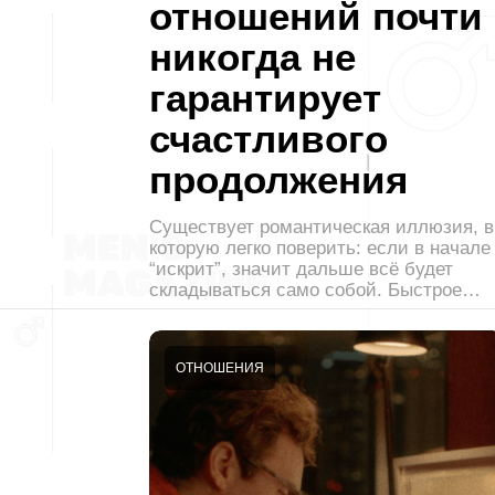
отношений почти
никогда не
гарантирует
счастливого
продолжения
Существует романтическая иллюзия, в
которую легко поверить: если в начале
“искрит”, значит дальше всё будет
складываться само собой. Быстрое…
ОТНОШЕНИЯ