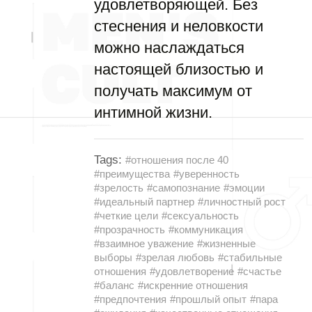
удовлетворяющей. Без
стеснения и неловкости
можно наслаждаться
настоящей близостью и
получать максимум от
интимной жизни.
Tags:
#отношения после 40
#преимущества
#уверенность
#зрелость
#самопознание
#эмоции
#идеальный партнер
#личностный рост
#четкие цели
#сексуальность
#прозрачность
#коммуникация
#взаимное уважение
#жизненные
выборы
#зрелая любовь
#стабильные
отношения
#удовлетворение
#счастье
#баланс
#искренние отношения
#предпочтения
#прошлый опыт
#пара