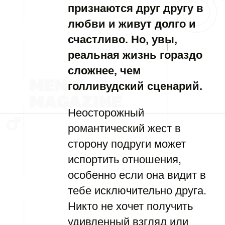
признаются друг другу в
любви и живут долго и
счастливо. Но, увы,
реальная жизнь гораздо
сложнее, чем
голливудский сценарий.
Неосторожный
романтический жест в
сторону подруги может
испортить отношения,
особенно если она видит в
тебе исключительно друга.
Никто не хочет получить
удивленный взгляд или