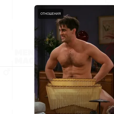
ОТНОШЕНИЯ