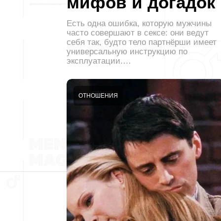
мифов и догадок
Есть одна ошибка, которую мужчины
часто совершают в сексе: они ведут
себя так, будто тело партнёрши имеет
универсальную инструкцию по
эксплуатации.…
ОТНОШЕНИЯ