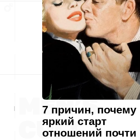
7 причин, почему
яркий старт
отношений почти