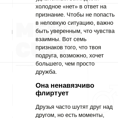
холодное «нет» в ответ на
признание. Чтобы не попасть
в неловкую ситуацию, важно
быть уверенным, что чувства
взаимны. Вот семь
признаков того, что твоя
подруга, возможно, хочет
большего, чем просто
дружба.
Она ненавязчиво
флиртует
Друзья часто шутят друг над
другом, но есть моменты,