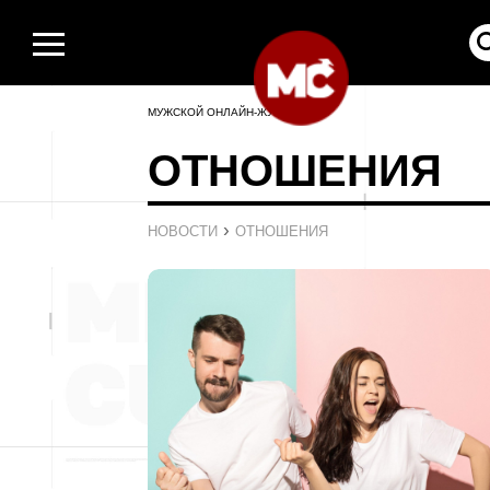
МУЖСКОЙ ОНЛАЙН-ЖУРНАЛ
ОТНОШЕНИЯ
›
НОВОСТИ
ОТНОШЕНИЯ