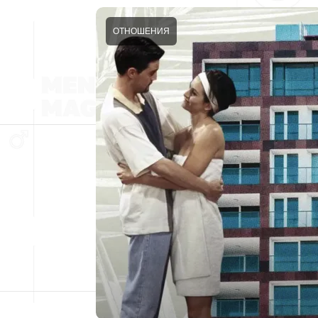
ОТНОШЕНИЯ