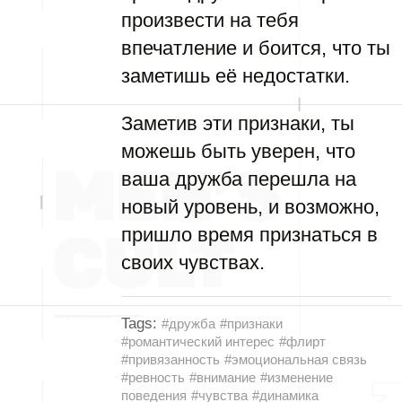
произвести на тебя
впечатление и боится, что ты
заметишь её недостатки.
Заметив эти признаки, ты
можешь быть уверен, что
ваша дружба перешла на
новый уровень, и возможно,
пришло время признаться в
своих чувствах.
Tags:
#дружба
#признаки
#романтический интерес
#флирт
#привязанность
#эмоциональная связь
#ревность
#внимание
#изменение
поведения
#чувства
#динамика