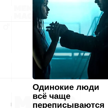
Одинокие люди
всё чаще
переписываются