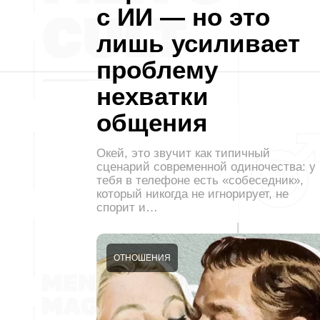
с ИИ — но это
лишь усиливает
проблему
нехватки
общения
Окей, это звучит как типичный
сценарий современной одиночества: у
тебя в телефоне есть «собеседник»,
который никогда не игнорирует, не
спорит и…
ОТНОШЕНИЯ