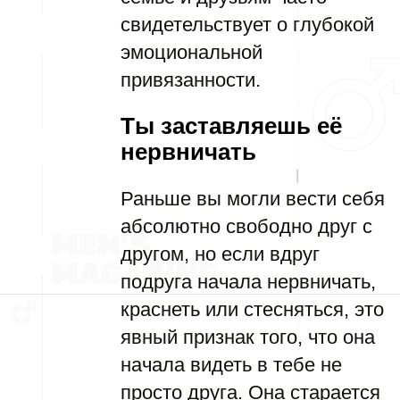
свидетельствует о глубокой
эмоциональной
привязанности.
Ты заставляешь её
нервничать
Раньше вы могли вести себя
абсолютно свободно друг с
другом, но если вдруг
подруга начала нервничать,
краснеть или стесняться, это
явный признак того, что она
начала видеть в тебе не
просто друга. Она старается