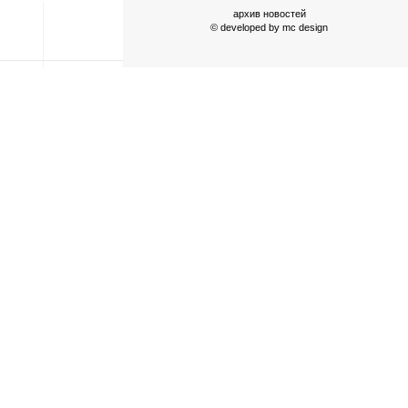
архив новостей
© developed by
mc design