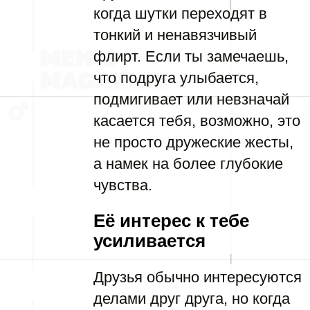
когда шутки переходят в
тонкий и ненавязчивый
флирт. Если ты замечаешь,
что подруга улыбается,
подмигивает или невзначай
касается тебя, возможно, это
не просто дружеские жесты,
а намек на более глубокие
чувства.
Её интерес к тебе
усиливается
Друзья обычно интересуются
делами друг друга, но когда