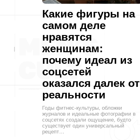
Какие фигуры на
самом деле
нравятся
женщинам:
почему идеал из
соцсетей
оказался далек от
реальности
Годы фитнес-культуры, обложки
журналов и идеальные фотографии в
соцсетях создали ощущение, будто
существует один универсальный
рецепт…