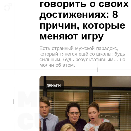
говорить о своих
достижениях: 8
причин, которые
меняют игру
Есть странный мужской парадокс,
который тянется ещё со школы: будь
сильным, будь результативным… но
молчи об этом.
ДЕНЬГИ