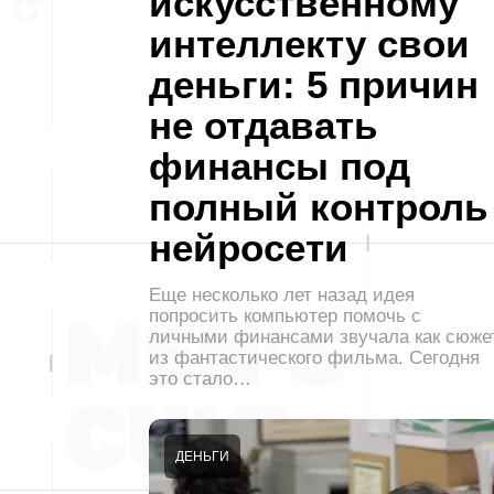
искусственному
интеллекту свои
деньги: 5 причин
не отдавать
финансы под
полный контроль
нейросети
Еще несколько лет назад идея
попросить компьютер помочь с
личными финансами звучала как сюже
из фантастического фильма. Сегодня
это стало…
ДЕНЬГИ