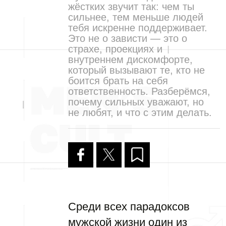
жёстких звучит так: чем ты
сильнее, тем меньше людей
тебя искренне поддерживает.
Это не о зависти — это о
страхе, проекциях и
внутреннем дискомфорте,
который вызывают те, кто не
боится брать на себя
ответственность. Разберёмся,
почему сильных уважают, но
не любят, и что с этим делать.
Среди всех парадоксов
мужской жизни один из