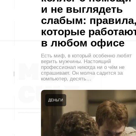
и не выглядеть
слабым: правила
которые работаю
в любом офисе
Есть миф, в который особенно любят
верить мужчины. Настоящий
профессионал никогда ни о чём не
спрашивает. Он молча садится за
компьютер, десять…
ДЕНЬГИ