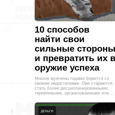
10 способов
найти свои
сильные сторон
и превратить их 
оружие успеха
Многие мужчины годами борются со
своими недостатками. Они стараются
стать более дисциплинированными,
терпеливыми, организованными или…
ДЕНЬГИ