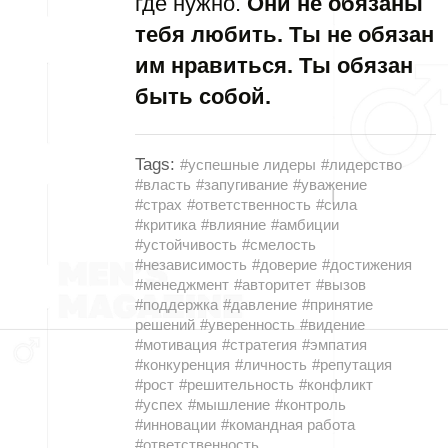
где нужно.
Они не обязаны
тебя любить. Ты не обязан
им нравиться. Ты обязан
быть собой.
Tags:
#успешные лидеры
#лидерство
#власть
#запугивание
#уважение
#страх
#ответственность
#сила
#критика
#влияние
#амбиции
#устойчивость
#смелость
#независимость
#доверие
#достижения
#менеджмент
#авторитет
#вызов
#поддержка
#давление
#принятие
решений
#уверенность
#видение
#мотивация
#стратегия
#эмпатия
#конкуренция
#личность
#репутация
#рост
#решительность
#конфликт
#успех
#мышление
#контроль
#инновации
#командная работа
#ответственность