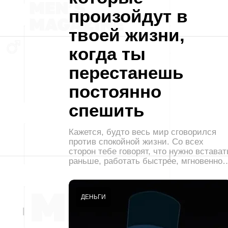
произойдут в
твоей жизни,
когда ты
перестанешь
постоянно
спешить
Кажется, будто весь мир сговорился
против спокойной жизни. Со всех
сторон тебе говорят, что нужно встават
раньше, работать быстрее, мгновенно
ДЕНЬГИ