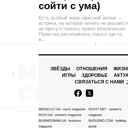
сойти с ума)
Есть особый жанр офисной жизни —
встреча, на которой ничего не решается
но присутствовать нужно обязательно.
Повестка расплывчата, смысл где-то
в…
ЗВЁЗДЫ
ОТНОШЕНИЯ
ЖИЗН
ИГРЫ
ЗДОРОВЬЕ
АКТУ
СВЯЗАТЬСЯ С НАМИ
MENSCULT.UA
- men's magazine
ROXY7.NET
- women's
ROXY.UA
- women's magazine
magazine
BUSINESSMAN.UA
- business
BUDUEMO.COM
- building
magazine
portal