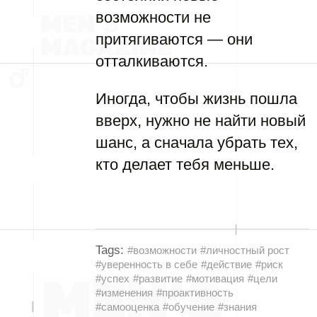
возможности не
притягиваются — они
отталкиваются.
Иногда, чтобы жизнь пошла
вверх, нужно не найти новый
шанс, а сначала убрать тех,
кто делает тебя меньше.
Tags:
#возможности
#личностный рост
#уверенность в себе
#действие
#риск
#успех
#развитие
#мотивация
#цели
#изменения
#проактивность
#самооценка
#обучение
#знания