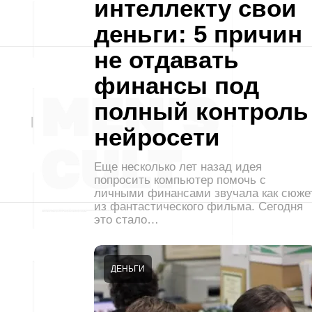
интеллекту свои
деньги: 5 причин
не отдавать
финансы под
полный контроль
нейросети
Еще несколько лет назад идея
попросить компьютер помочь с
личными финансами звучала как сюже
из фантастического фильма. Сегодня
это стало…
ДЕНЬГИ