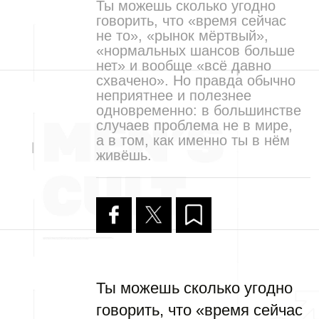
Ты можешь сколько угодно
говорить, что «время сейчас
не то», «рынок мёртвый»,
«нормальных шансов больше
нет» и вообще «всё давно
схвачено». Но правда обычно
неприятнее и полезнее
одновременно: в большинстве
случаев проблема не в мире,
а в том, как именно ты в нём
живёшь.
Ты можешь сколько угодно
говорить, что «время сейчас