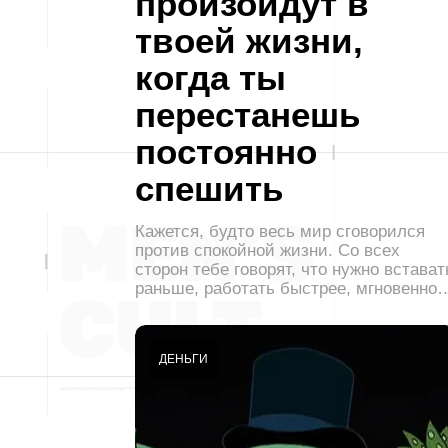
произойдут в
твоей жизни,
когда ты
перестанешь
постоянно
спешить
Кажется, будто весь мир сговорился
против спокойной жизни. Со всех
сторон тебе говорят, что нужно встават
раньше, работать быстрее, мгновенно
ДЕНЬГИ