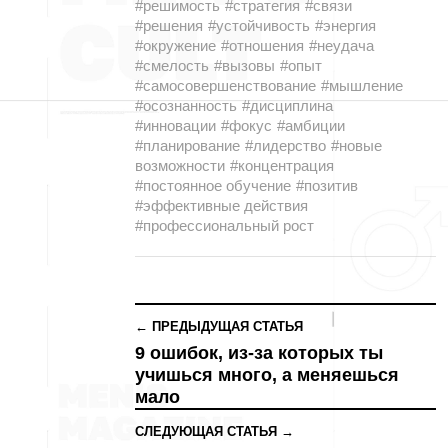
#решимость
#стратегия
#связи
#решения
#устойчивость
#энергия
#окружение
#отношения
#неудача
#смелость
#вызовы
#опыт
#самосовершенствование
#мышление
#осознанность
#дисциплина
#инновации
#фокус
#амбиции
#планирование
#лидерство
#новые
возможности
#концентрация
#постоянное обучение
#позитив
#эффективные действия
#профессиональный рост
← ПРЕДЫДУЩАЯ СТАТЬЯ
9 ошибок, из-за которых ты
учишься много, а меняешься
мало
СЛЕДУЮЩАЯ СТАТЬЯ →