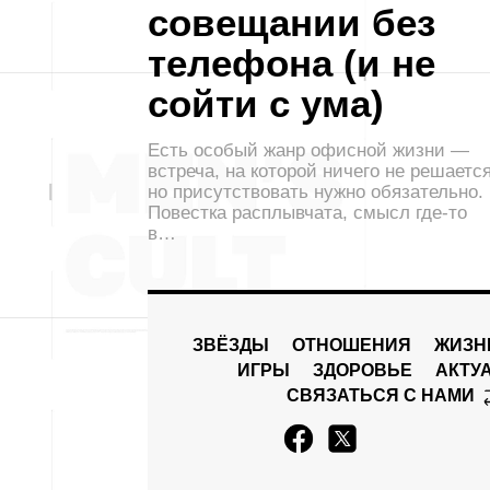
совещании без
телефона (и не
сойти с ума)
Есть особый жанр офисной жизни —
встреча, на которой ничего не решается
но присутствовать нужно обязательно.
Повестка расплывчата, смысл где-то
в…
ЗВЁЗДЫ
ОТНОШЕНИЯ
ЖИЗН
ИГРЫ
ЗДОРОВЬЕ
АКТУ
СВЯЗАТЬСЯ С НАМИ