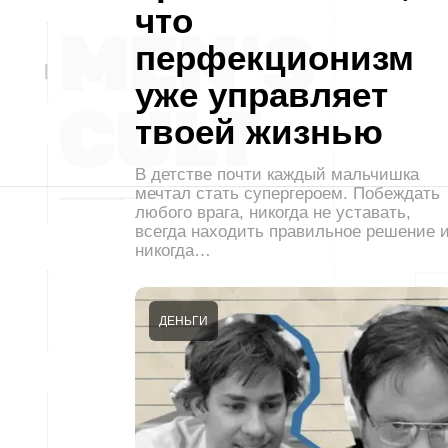
что
перфекционизм
уже управляет
твоей жизнью
В детстве почти каждый мальчишка
мечтал стать супергероем. Побеждать
любого врага, никогда не уставать,
всегда находить правильное решение 
никогда…
ДЕНЬГИ