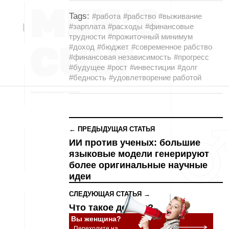
Tags:
#работа
#рабство
#выживание
#зарплата
#расходы
#финансовые
трудности
#прожиточный минимум
#доход
#бюджет
#современное рабство
#финансовая независимость
#прогресс
#будущее
#рост
#инвестиции
#долг
#бедность
#удовлетворение работой
← ПРЕДЫДУЩАЯ СТАТЬЯ
ИИ против ученых: большие
языковые модели генерируют
более оригинальные научные
идеи
СЛЕДУЮЩАЯ СТАТЬЯ →
Что такое деньги?
Вы женщина?
Переходите на