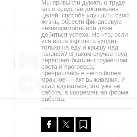
Мы привыкли думать о труде
как о средстве достижения
целей, способе улучшить свою
жизнь, обрести финансовую
независимость или даже
добиться успеха. Но что, если
вся ваша зарплата уходит
только на еду и крышу над
головой? В таком случае труд
перестает быть инструментом
роста и прогресса,
превращаясь в нечто более
мрачное — акт выживания. И
если вдуматься, это уже не
работа, а современная форма
рабства.