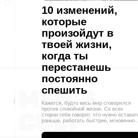
10 изменений,
которые
произойдут в
твоей жизни,
когда ты
перестанешь
постоянно
спешить
Кажется, будто весь мир сговорился
против спокойной жизни. Со всех
сторон тебе говорят, что нужно встават
раньше, работать быстрее, мгновенно