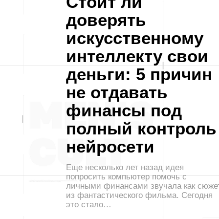
Стоит ли
доверять
искусственному
интеллекту свои
деньги: 5 причин
не отдавать
финансы под
полный контроль
нейросети
Еще несколько лет назад идея
попросить компьютер помочь с
личными финансами звучала как сюже
из фантастического фильма. Сегодня
это стало…