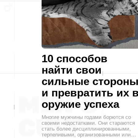
10 способов
найти свои
сильные сторон
и превратить их 
оружие успеха
Многие мужчины годами борются со
своими недостатками. Они стараются
стать более дисциплинированными,
терпеливыми, организованными или…