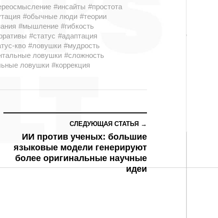
ереосмысление
#инсайты
#простота
утация
#обычные люди
#теории
нания
#мышление
#гибкость
рративы
#статус
#адаптация
атус-кво
#ловушки
#мудрость
нтальные ловушки
#сложность
льные ловушки
#коррекция
СЛЕДУЮЩАЯ СТАТЬЯ →
ИИ против ученых: большие
языковые модели генерируют
более оригинальные научные
идеи