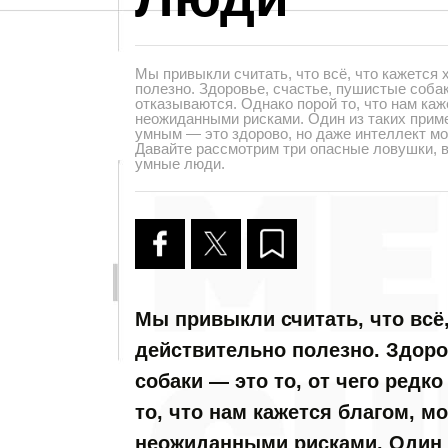
Мы привыкли считать, что всё, что кажется
полезно. Здоровье, счастье, пушистые собак
отказываются. Однако порой то, что нам каж
неожиданными рисками. Один из таких приме
умным — это здорово, но даже интеллект мо
Давайте рассмотрим три опасные ловушки, 
умные люди.
Мы привыкли считать, что всё
действительно полезно. Здоро
собаки — это то, от чего редк
то, что нам кажется благом, м
неожиданными рисками. Один 