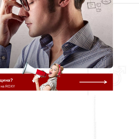
щина?
 на ROXY