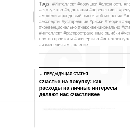
Tags:
#Интеллект
#ловушки
#сложность
#п
#статус-кво
#адаптация
#перспективы
#реп
#модели
#фондовый рынок
#объяснения
#з
#эксперты
#устаревшие
#риски
#теории
#на
#конвенционально
#неконвенционально
#ст
#интеллект
#распространенные ошибки
#ме
против простоты
#экспертиза
#интеллектуа
#изменения
#мышление
← ПРЕДЫДУЩАЯ СТАТЬЯ
Счастье на покупку: как
расходы на личные интересы
делают нас счастливее