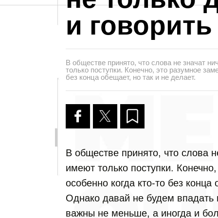
и говорить
В обществе принято, что слова не значат ни
только поступки. Конечно, это разумное заме
без конца обещает, но так и не делает.
В обществе принято, что слова н
имеют только поступки. Конечно,
особенно когда кто-то без конца 
Однако давай не будем впадать 
важны не меньше, а иногда и бол