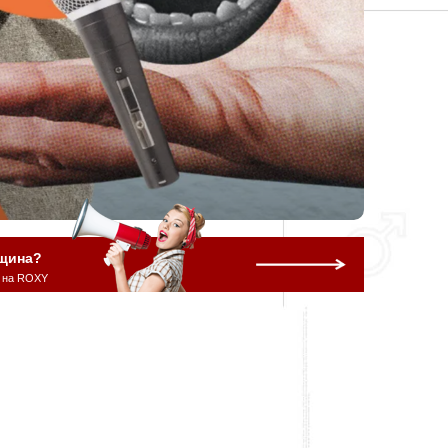
щина?
 на ROXY