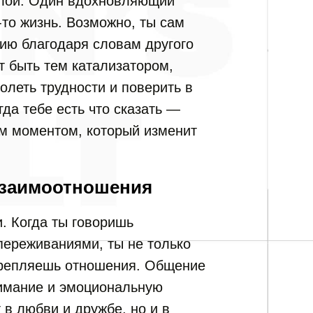
илой. Один вдохновляющий
-то жизнь. Возможно, ты сам
вию благодаря словам другого
т быть тем катализатором,
олеть трудности и поверить в
гда тебе есть что сказать —
ым моментом, который изменит
взаимоотношения
. Когда ты говоришь
переживаниями, ты не только
укрепляешь отношения. Общение
нимание и эмоциональную
 в любви и дружбе, но и в