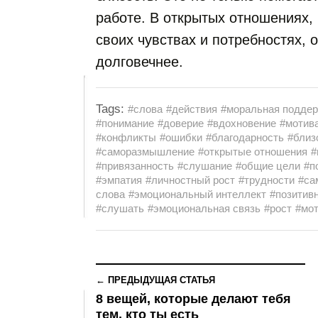
работе. В открытых отношениях, 
своих чувствах и потребностях, 
долговечнее.
Tags:
#слова
#действия
#моральная подде
#понимание
#доверие
#вдохновение
#мотив
#конфликты
#ошибки
#благодарность
#близ
#саморазмышление
#открытые отношения
#
#привязанность
#слушание
#общие цели
#п
#эмпатия
#личностный рост
#трудности
#са
слова
#эмоциональный интеллект
#позитив
#слушать
#эмоциональная связь
#рост
#мо
← ПРЕДЫДУЩАЯ СТАТЬЯ
8 вещей, которые делают тебя
тем, кто ты есть