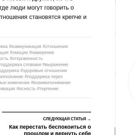
где люди могут говорить о
отношения становятся крепче и
ржка
#коммуникация
#отношения
ация
#эмоции
#намерения
ость
#откровенность
поддержка словами
#выражение
оддержка
#здоровые отношения
мопознание
#поддержка через
ные изменения
#взаимопонимание
тивация
#ясность
#терпение
СЛЕДУЮЩАЯ СТАТЬЯ →
Как перестать беспокоиться о
прошлом и вернуть себе