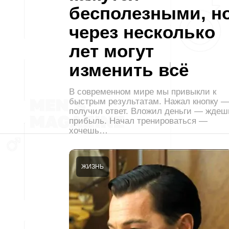
бесполезными, н
через несколько
лет могут
изменить всё
В современном мире мы привыкли к
быстрым результатам. Нажал кнопку 
получил ответ. Вложил деньги — ждеш
прибыль. Начал тренироваться —
хочешь…
ЖИЗНЬ