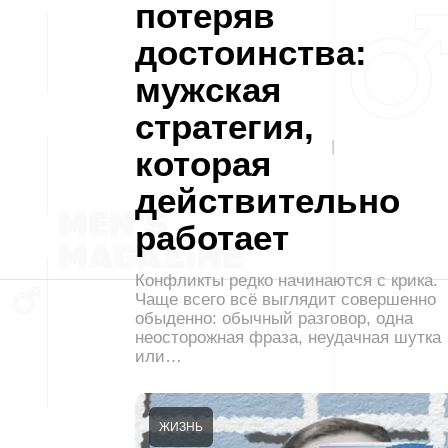
потеряв
достоинства:
мужская
стратегия,
которая
действительно
работает
Конфликты редко начинаются с крика.
Чаще всего всё выглядит совершенно
обыденно: обычный разговор, одна
неосторожная фраза, неудачная шутка
или…
ЖИЗНЬ