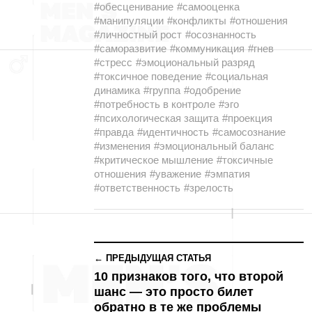
#обесценивание
#самооценка
#манипуляции
#конфликты
#отношения
#личностный рост
#осознанность
#саморазвитие
#коммуникация
#гнев
#стресс
#эмоциональный разряд
#токсичное поведение
#социальная
динамика
#группа
#одобрение
#потребность в контроле
#эго
#психологическая защита
#проекция
#правда
#идентичность
#самосознание
#изменения
#эмоциональный баланс
#критическое мышление
#токсичные
отношения
#уважение
#эмпатия
#ответственность
#зрелость
← ПРЕДЫДУЩАЯ СТАТЬЯ
10 признаков того, что второй
шанс — это просто билет
обратно в те же проблемы