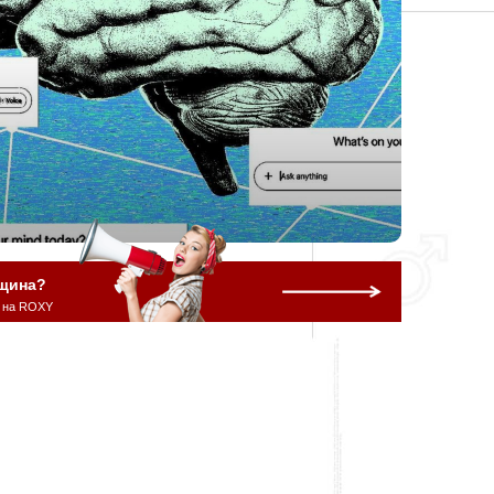
щина?
 на ROXY