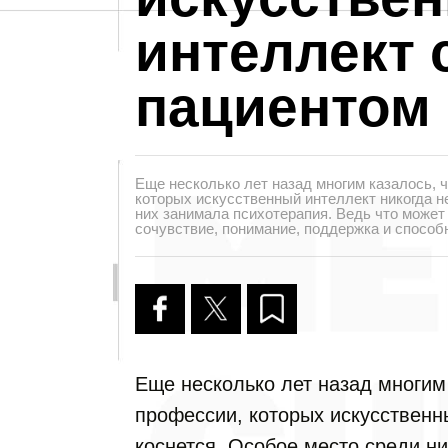
интеллект 
пациентом
Еще несколько лет назад многим казалось, 
которых искусственный интеллект никогда н
них занимала психотерапия. Ведь что может
сочувствие, понимание, поддержка и спосо
Еще несколько лет назад многим
профессии, которых искусственн
коснется. Особое место среди н