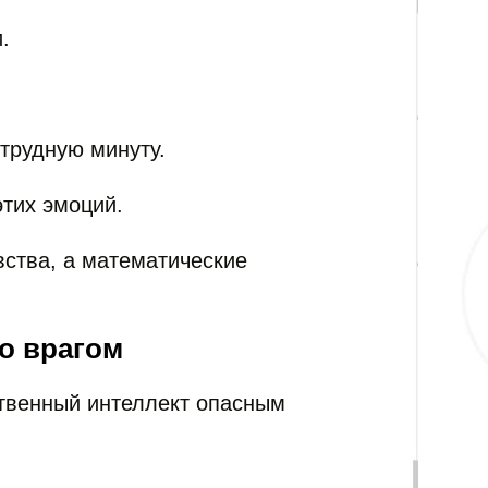
.
трудную минуту.
этих эмоций.
вства, а математические
го врагом
ственный интеллект опасным