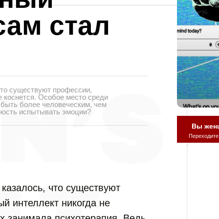
сам стал
что существуют профессии,
е коснется. Особое место среди
 быть более человеческим, чем
бность испытывать эмоции?
Вы жен
Переходите
 казалось, что существуют
ый интеллект никогда не
их занимала психотерапия. Ведь