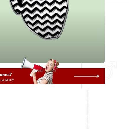
щина?
 на ROXY