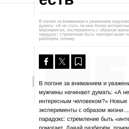
В погоне за вниманием и уважением окружа
думать: «А не стать ли мне более интересн
мероприятия, эксперименты с образом жизни
парадокс: стремление быть «интересным» ча
разберём, почему.
В погоне за вниманием и уваже
мужчины начинают думать: «А не
интересным человеком?» Новые 
эксперименты с образом жизни… 
парадокс: стремление быть «инт
помогает. Давай разберём, почем