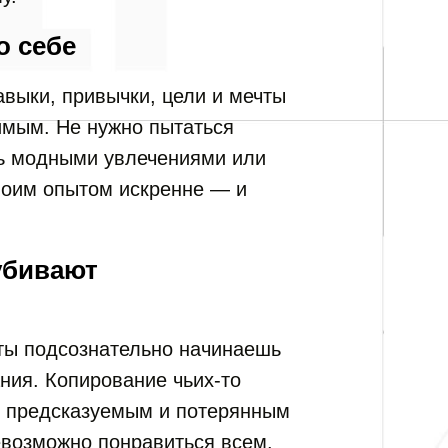
о себе
авыки, привычки, цели и мечты
имым. Не нужно пытаться
ь модными увлечениями или
воим опытом искренне — и
убивают
ты подсознательно начинаешь
ния. Копирование чьих-то
я предсказуемым и потерянным
евозможно понравиться всем.