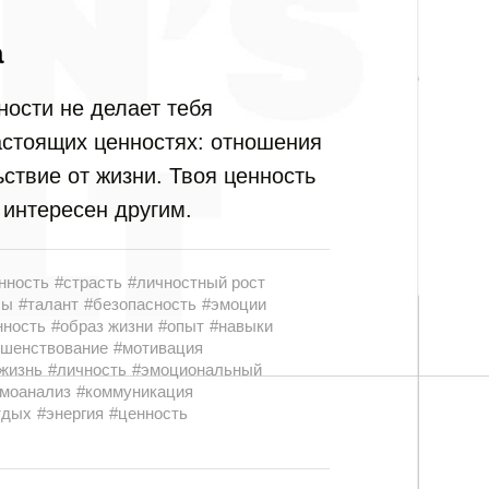
а
ности не делает тебя
астоящих ценностях: отношения
ьствие от жизни. Твоя ценность
 интересен другим.
нность
#страсть
#личностный рост
сы
#талант
#безопасность
#эмоции
нность
#образ жизни
#опыт
#навыки
ршенствование
#мотивация
жизнь
#личность
#эмоциональный
моанализ
#коммуникация
тдых
#энергия
#ценность