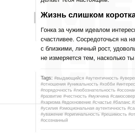
Жизнь слишком коротк
Гонка за чужим идеалом интерес
счастливее. Сосредоточься на н
с близкими, личный рост, удовол
не измеряется тем, насколько ты
Tags:
#выдающийся
#аутентичность
#увере
#отношения
#уникальность
#хобби
#интере
#порядочность
#любознательность
#осозна
#развитие
#честность
#мужчина
#самосове
#харизма
#вдохновение
#счастье
#баланс
#
#усилия
#эмоциональная аутентичность
#са
#уважение
#оригинальность
#решимость
#о
#осознанный