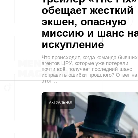
обещает жесткий
экшен, опасную
миссию и шанс н
искупление
Что происходит, когда команда бывших
агентов ЦРУ, которые уже потеряли
почти всё, получает последний шанс
исправить ошибки прошлого? Ответ на
этот…
АКТУАЛЬНО!