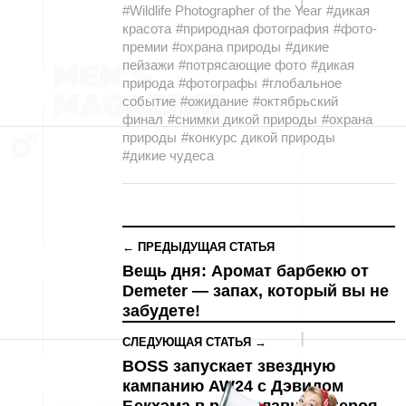
#Wildlife Photographer of the Year
#дикая
красота
#природная фотография
#фото-
премии
#охрана природы
#дикие
пейзажи
#потрясающие фото
#дикая
природа
#фотографы
#глобальное
событие
#ожидание
#октябрьский
финал
#снимки дикой природы
#охрана
природы
#конкурс дикой природы
#дикие чудеса
← ПРЕДЫДУЩАЯ СТАТЬЯ
Вещь дня: Аромат барбекю от
Demeter — запах, который вы не
забудете!
СЛЕДУЮЩАЯ СТАТЬЯ →
BOSS запускает звездную
кампанию AW24 с Дэвидом