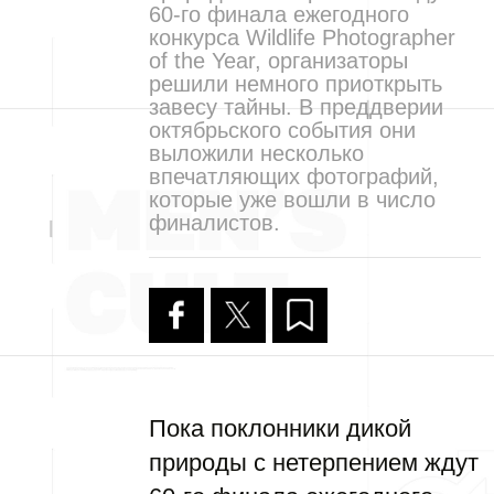
60-го финала ежегодного
конкурса Wildlife Photographer
of the Year, организаторы
решили немного приоткрыть
завесу тайны. В преддверии
октябрьского события они
выложили несколько
впечатляющих фотографий,
которые уже вошли в число
финалистов.
Пока поклонники дикой
природы с нетерпением ждут