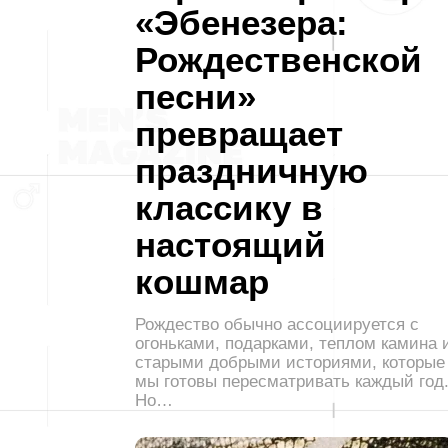
«Эбенезера:
Рождественской
песни»
превращает
праздничную
классику в
настоящий
кошмар
Рождество обычно ассоциируется с
огоньками, подарками, теплом камина 
старыми добрыми историями, которые
мы готовы пересматривать каждый год
Но…