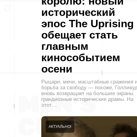
королю: новый
исторический
эпос The Uprising
обещает стать
главным
кинособытием
осени
Рыцари, мечи, масштабные сражения 
борьба за свободу — похоже, Голливу
вновь возвращает на большие экраны
грандиозные исторические драмы. На
этот…
АКТУАЛЬНО!