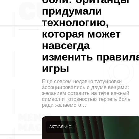
придумали
технологию,
которая может
навсегда
изменить правил
игры
Еще совсем недавно татуировки
ассоциировались с двумя вещами:
желанием оставить на теле важный
символ и готовностью терпеть боль
ради желаемого…
АКТУАЛЬНО!