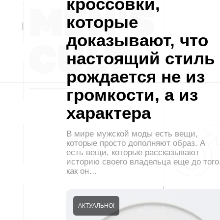
кроссовки,
которые
доказывают, что
настоящий стиль
рождается не из
громкости, а из
характера
В мире мужской моды есть вещи,
которые просто дополняют образ. А
есть вещи, которые рассказывают
историю своего владельца еще до того
как он…
АКТУАЛЬНО!