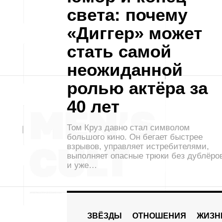
света: почему
«Диггер» может
стать самой
неожиданной
ролью актёра за
40 лет
Том Круз давно стал символом
большого кино. Он бегает быстрее
взрывов, управляет истребителями,
выполняет опасные трюки без дублёро
и уже…
ЗВЁЗДЫ
ОТНОШЕНИЯ
ЖИЗН