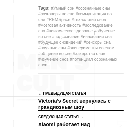
Tags:
#Умный сон
#осознанные сны
#разговоры во сне
#коммуникация во
сне
#REMSpace
#технология снов
#мозговая активность
#исследование
сна
#психическое здоровье
#обучение
во сне
#подсознание
#инновации сна
#будущее сновидений
#сенсоры сна
#научные сны
#эксперименты со сном
#общение во сне
#хакерство снов
#изучение снов
#потенциал осознанных
снов
← ПРЕДЫДУЩАЯ СТАТЬЯ
Victoria’s Secret вернулась с
грандиозным шоу
СЛЕДУЮЩАЯ СТАТЬЯ →
Xiaomi работает над