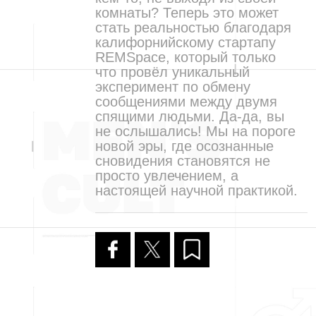
комнаты? Теперь это может
стать реальностью благодаря
калифорнийскому стартапу
REMSpace, который только
что провёл уникальный
эксперимент по обмену
сообщениями между двумя
спящими людьми. Да-да, вы
не ослышались! Мы на пороге
новой эры, где осознанные
сновидения становятся не
просто увлечением, а
настоящей научной практикой.