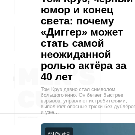
юмор и конец
света: почему
«Диггер» может
стать самой
неожиданной
ролью актёра за
40 лет
Том Круз давно стал символом
большого кино. Он бегает быстрее
взрывов, управляет истребителями,
выполняет опасные трюки без дублёро
и уже…
АКТУАЛЬНО!