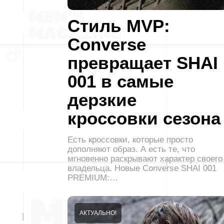
Стиль MVP:
Converse
превращает SHAI
001 в самые
дерзкие
кроссовки сезона
Есть кроссовки, которые просто
дополняют образ. А есть те, что
мгновенно раскрывают характер своего
владельца. Новые Converse SHAI 001
PREMIUM:…
АКТУАЛЬНО!