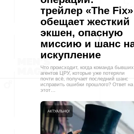
трейлер «The Fix»
обещает жесткий
экшен, опасную
миссию и шанс н
искупление
Что происходит, когда команда бывших
агентов ЦРУ, которые уже потеряли
почти всё, получает последний шанс
исправить ошибки прошлого? Ответ на
этот…
АКТУАЛЬНО!