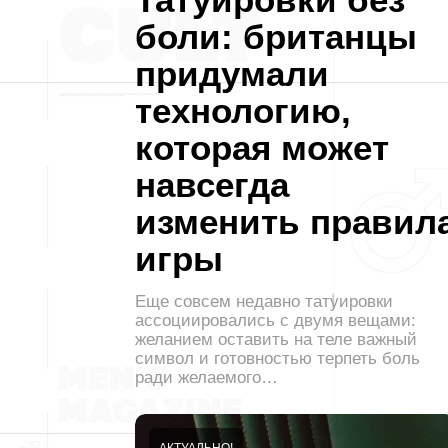
боли: британцы
придумали
технологию,
которая может
навсегда
изменить правил
игры
Еще совсем недавно татуировки
ассоциировались с двумя вещами:
желанием оставить на теле важный
символ и готовностью терпеть боль
ради желаемого…
АКТУАЛЬНО!