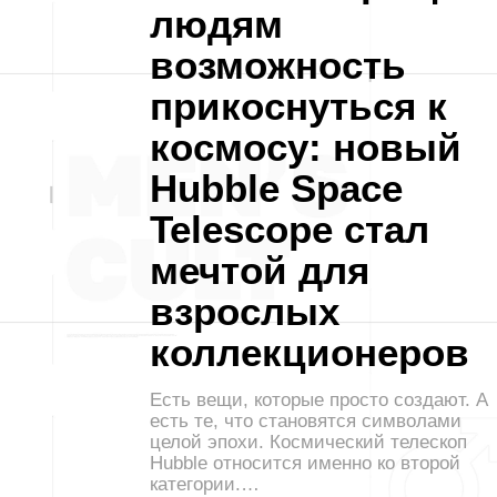
людям
возможность
прикоснуться к
космосу: новый
Hubble Space
Telescope стал
мечтой для
взрослых
коллекционеров
Есть вещи, которые просто создают. А
есть те, что становятся символами
целой эпохи. Космический телескоп
Hubble относится именно ко второй
категории.…