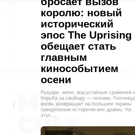
бросает вызов
королю: новый
исторический
эпос The Uprising
обещает стать
главным
кинособытием
осени
Рыцари, мечи, масштабные сражения 
борьба за свободу — похоже, Голливу
вновь возвращает на большие экраны
грандиозные исторические драмы. На
этот…