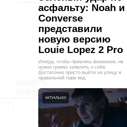
асфальту: Noah и
Converse
представили
новую версию
Louie Lopez 2 Pro
Иногда, чтобы привлечь внимание, не
нужно громко заявлять о себе.
Достаточно просто выйти на улицу в
правильной паре кед.
АКТУАЛЬНО!