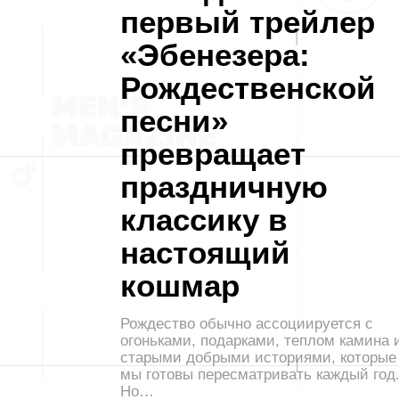
первый трейлер
«Эбенезера:
Рождественской
песни»
превращает
праздничную
классику в
настоящий
кошмар
Рождество обычно ассоциируется с
огоньками, подарками, теплом камина 
старыми добрыми историями, которые
мы готовы пересматривать каждый год
Но…