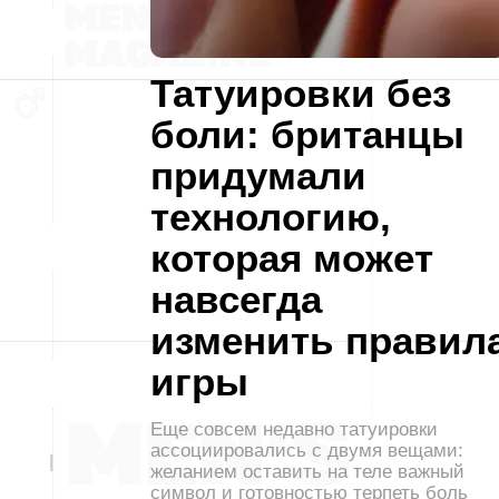
Татуировки без
боли: британцы
придумали
технологию,
которая может
навсегда
изменить правил
игры
Еще совсем недавно татуировки
ассоциировались с двумя вещами:
желанием оставить на теле важный
символ и готовностью терпеть боль