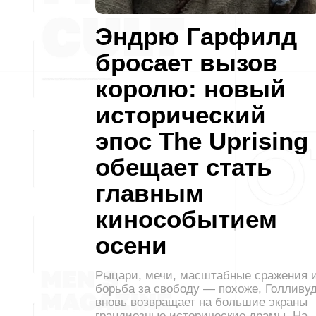
Эндрю Гарфилд
бросает вызов
королю: новый
исторический
эпос The Uprising
обещает стать
главным
кинособытием
осени
Рыцари, мечи, масштабные сражения 
борьба за свободу — похоже, Голливу
вновь возвращает на большие экраны
грандиозные исторические драмы. На