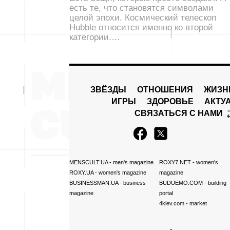
есть те, что становятся символами
целой эпохи. Космический телескоп
Hubble относится именно ко второй
категории.…
ЗВЁЗДЫ
ОТНОШЕНИЯ
ЖИЗН
ИГРЫ
ЗДОРОВЬЕ
АКТУ
СВЯЗАТЬСЯ С НАМИ
MENSCULT.UA
- men's magazine
ROXY7.NET
- women's
ROXY.UA
- women's magazine
magazine
BUSINESSMAN.UA
- business
BUDUEMO.COM
- building
magazine
portal
4kiev.com
- market