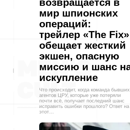
возвращается в
мир шпионских
операций:
трейлер «The Fix»
обещает жесткий
экшен, опасную
миссию и шанс н
искупление
Что происходит, когда команда бывших
агентов ЦРУ, которые уже потеряли
почти всё, получает последний шанс
исправить ошибки прошлого? Ответ на
этот…