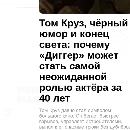
Том Круз, чёрный
юмор и конец
света: почему
«Диггер» может
стать самой
неожиданной
ролью актёра за
40 лет
Том Круз давно стал символом
большого кино. Он бегает быстрее
взрывов, управляет истребителями,
выполняет опасные трюки без дублёро