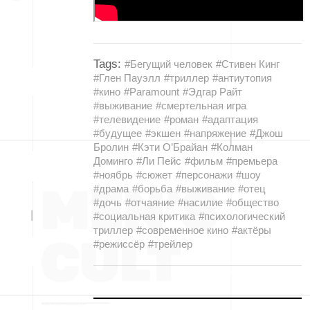
Tags:
#Бегущий человек
#Стивен Кинг
#Глен Пауэлл
#триллер
#антиутопия
#кино
#Paramount
#Эдгар Райт
#выживание
#смертельная игра
#телевидение
#роман
#адаптация
#будущее
#экшен
#напряжение
#Джош
Бролин
#Кэти О’Брайан
#Колман
Доминго
#Ли Пейс
#фильм
#премьера
#ноябрь
#сюжет
#персонажи
#шоу
#драма
#борьба
#выживание
#отец
#дочь
#отчаяние
#насилие
#общество
#социальная критика
#психологический
триллер
#современное кино
#актёры
#режиссёр
#трейлер