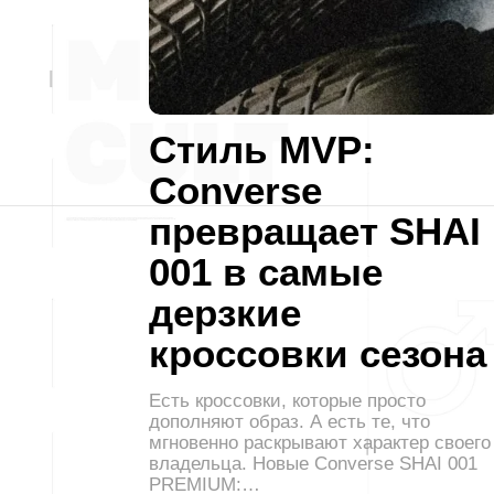
Стиль MVP:
Converse
превращает SHAI
001 в самые
дерзкие
кроссовки сезона
Есть кроссовки, которые просто
дополняют образ. А есть те, что
мгновенно раскрывают характер своего
владельца. Новые Converse SHAI 001
PREMIUM:…