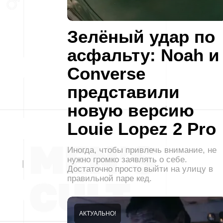
Зелёный удар по
асфальту: Noah и
Converse
представили
новую версию
Louie Lopez 2 Pro
Иногда, чтобы привлечь внимание, не
нужно громко заявлять о себе.
Достаточно просто выйти на улицу в
правильной паре кед.
АКТУАЛЬНО!