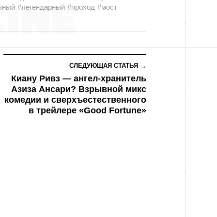
чный
#легендарный
#проход
#мост
СЛЕДУЮЩАЯ СТАТЬЯ →
Киану Ривз — ангел-хранитель
Азиза Ансари? Взрывной микс
комедии и сверхъестественного
в трейлере «Good Fortune»