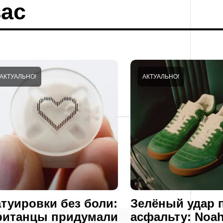
ас
АКТУАЛЬНО!
АКТУАЛЬНО!
атуировки без боли:
Зелёный удар 
ританцы придумали
асфальту: Noah