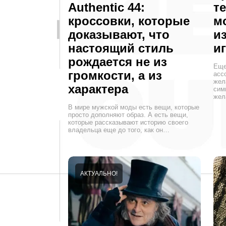
Authentic 44:
т
кроссовки, которые
м
доказывают, что
и
настоящий стиль
и
рождается не из
Еще
громкости, а из
асс
жел
характера
сим
жел
В мире мужской моды есть вещи, которые
просто дополняют образ. А есть вещи,
которые рассказывают историю своего
владельца еще до того, как он…
АКТУАЛЬНО!