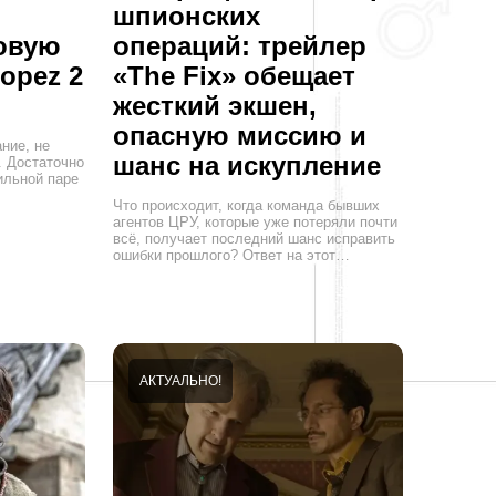
шпионских
овую
операций: трейлер
opez 2
«The Fix» обещает
жесткий экшен,
опасную миссию и
ние, не
шанс на искупление
. Достаточно
ильной паре
Что происходит, когда команда бывших
агентов ЦРУ, которые уже потеряли почти
всё, получает последний шанс исправить
ошибки прошлого? Ответ на этот…
АКТУАЛЬНО!