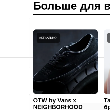
Больше для в
АКТУАЛЬНО!
OTW by Vans x
Т
NEIGHBORHOOD
б