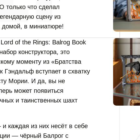
O только что сделал
егендарную сцену из
 домой, в миниатюре!
ord of the Rings: Balrog Book
набор конструктора, это
кому моменту из «Братства
к Гэндальф вступает в схватку
у Мории. И да, вы не
ерь может появиться
чных и таинственных шахт
и каждая из них несёт в себе
ции — чёрный Балрог с