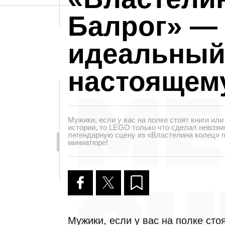
Балрог» —
идеальный
настоящем
Мужики, если у вас на полке стоят книги ил
истории, то LEGO только что сделал невоз
легендарную сцену из «Властелина колец» п
миниатюре!
Мужики, если у вас на полке стоя