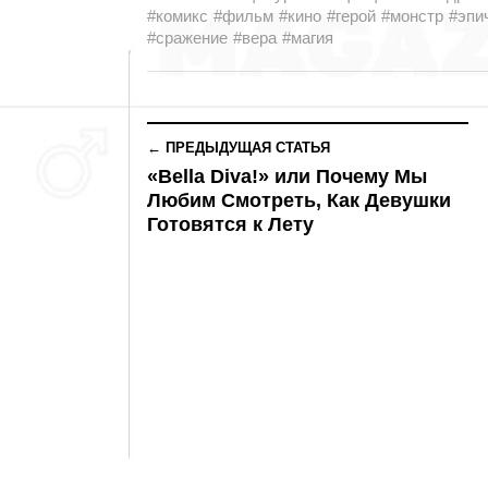
#комикс
#фильм
#кино
#герой
#монстр
#эпи
#сражение
#вера
#магия
← ПРЕДЫДУЩАЯ СТАТЬЯ
«Bella Diva!» или Почему Мы
Любим Смотреть, Как Девушки
Готовятся к Лету