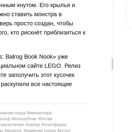
нным кнутом. Его крылья и
жно ставить монстра в
верь просто создан, чтобы
ого, кто рискнёт приблизиться к
s: Balrog Book Nook» уже
ициальном сайте LEGO. Релиз
те заполучить этот кусочек
е раскупили все настоящие
нижная ниша
#миниатюра
альф
#волшебник
#битва
риключение
#набор
#платформа
он
#модель
#книжная полка
#культ