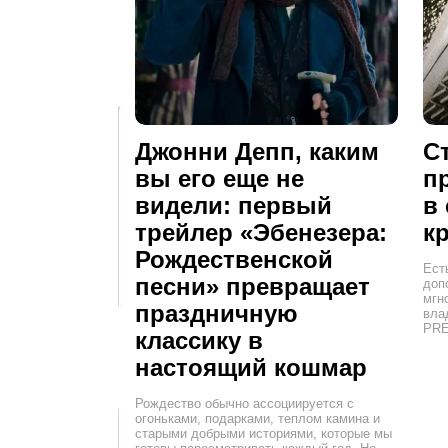
Джонни Депп, каким
С
вы его еще не
п
видели: первый
в
трейлер «Эбенезера:
к
Рождественской
Ест
песни» превращает
доп
мгн
праздничную
вла
PR
классику в
настоящий кошмар
Рождество обычно ассоциируется с
огоньками, подарками, теплом камина и
старыми добрыми историями, которые мы