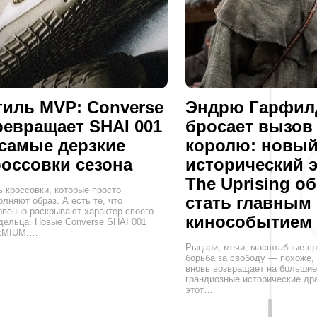
тиль MVP: Converse
Эндрю Гарфил
ревращает SHAI 001
бросает вызов
 самые дерзкие
королю: новы
россовки сезона
исторический 
The Uprising о
ь кроссовки, которые просто
стать главным
олняют образ. А есть те, что
овенно раскрывают характер своего
кинособытием 
дельца. Новые Converse SHAI 001
EMIUM:…
Рыцари, мечи, масштабные ср
борьба за свободу — похоже,
вновь возвращает на большие
грандиозные исторические др
этот…