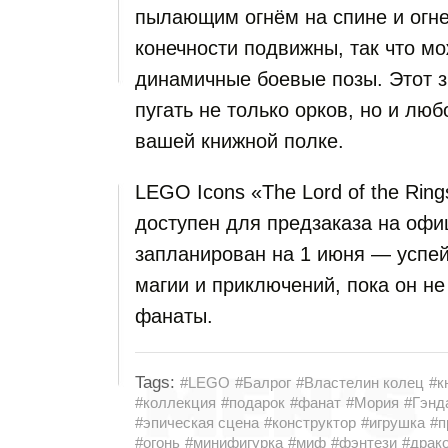
пылающим огнём на спине и огне
конечности подвижны, так что мо
динамичные боевые позы. Этот з
пугать не только орков, но и люб
вашей книжной полке.
LEGO Icons «The Lord of the Ring
доступен для предзаказа на оф
запланирован на 1 июня — успей
магии и приключений, пока он н
фанаты.
Tags:
#LEGO
#Балрог
#Властелин колец
#к
#коллекция
#подарок
#фанат
#Мория
#Гэнд
#эпическая сцена
#конструктор
#игрушка
#п
#огонь
#минифигурка
#миф
#фэнтези
#драк