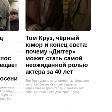
д
Том Круз, чёрный
юмор и конец света:
й
почему «Диггер»
эпос
может стать самой
бещает
неожиданной ролью
актёра за 40 лет
осени
Том Круз давно стал символом большого
кино. Он бегает быстрее взрывов,
ажения и
управляет истребителями, выполняет
 Голливуд
опасные трюки без дублёров и уже…
 экраны
амы. На