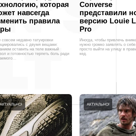
ехнологию, которая
Converse
ожет навсегда
представили н
зменить правила
версию Louie L
гры
Pro
 совсем недавно татуировки
Иногда, чтобы привлечь внима
оциировались с двумя вещами:
нужно громко заявлять о себе
анием оставить на теле важный
просто выйти на улицу в прав
вол и готовностью терпеть боль ради
кед.
аемого…
АКТУАЛЬНО!
АКТУАЛЬНО!