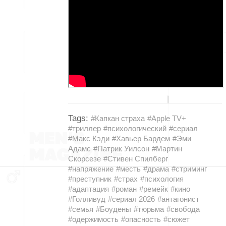
Tags:
#Капкан страха
#Apple TV+
#триллер
#психологический
#сериал
#Макс Кэди
#Хавьер Бардем
#Эми
Адамс
#Патрик Уилсон
#Мартин
Скорсезе
#Стивен Спилберг
#напряжение
#месть
#драма
#стриминг
#преступник
#страх
#психология
#адаптация
#роман
#ремейк
#кино
#Голливуд
#сериал 2026
#антагонист
#семья
#Боудены
#тюрьма
#свобода
#одержимость
#опасность
#сюжет