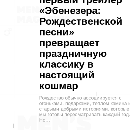
«Эбенезера:
Рождественской
песни»
превращает
праздничную
классику в
настоящий
кошмар
Рождество обычно ассоциируется с
огоньками, подарками, теплом камина 
старыми добрыми историями, которые
мы готовы пересматривать каждый год
Но…