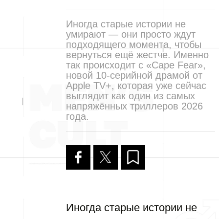
Иногда старые истории не
умирают — они просто ждут
подходящего момента, чтобы
вернуться ещё жестче. Именно
так происходит с «Cape Fear»,
новой 10-серийной драмой от
Apple TV+, которая уже сейчас
выглядит как один из самых
напряжённых триллеров 2026
года.
Иногда старые истории не