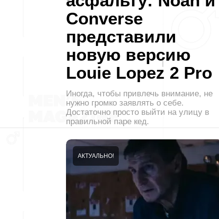
асфальту: Noah и
Converse
представили
новую версию
Louie Lopez 2 Pro
Иногда, чтобы привлечь внимание, не
нужно громко заявлять о себе.
Достаточно просто выйти на улицу в
правильной паре кед.
АКТУАЛЬНО!