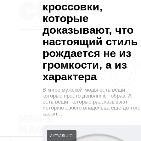
кроссовки,
которые
доказывают, что
настоящий стиль
рождается не из
громкости, а из
характера
В мире мужской моды есть вещи,
которые просто дополняют образ. А
есть вещи, которые рассказывают
историю своего владельца еще до того
как он…
АКТУАЛЬНО!