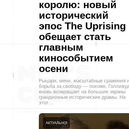
королю: новый
исторический
эпос The Uprising
обещает стать
главным
кинособытием
осени
Рыцари, мечи, масштабные сражения 
борьба за свободу — похоже, Голливу
вновь возвращает на большие экраны
грандиозные исторические драмы. На
этот…
АКТУАЛЬНО!