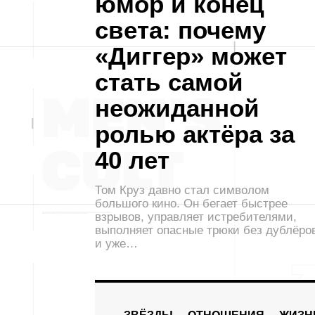
юмор и конец
света: почему
«Диггер» может
стать самой
неожиданной
ролью актёра за
40 лет
Том Круз давно стал символом
большого кино. Он бегает быстрее
взрывов, управляет истребителями,
выполняет опасные трюки без дублёро
и уже…