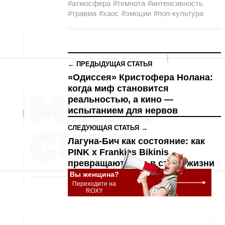
#атмосфера
#темнота
#интенсивность
#травма
#хаос
#эмоции
#поп-культура
← ПРЕДЫДУЩАЯ СТАТЬЯ
«Одиссея» Кристофера Нолана:
когда миф становится
реальностью, а кино —
испытанием для нервов
СЛЕДУЮЩАЯ СТАТЬЯ →
Лагуна-Бич как состояние: как
PINK x Frankies Bikinis
превращают лето в стиль жизни
Вы женщина?
Переходите на
ROXY