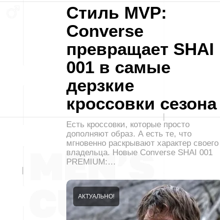
Стиль MVP:
Converse
превращает SHAI
001 в самые
дерзкие
кроссовки сезона
Есть кроссовки, которые просто
дополняют образ. А есть те, что
мгновенно раскрывают характер своего
владельца. Новые Converse SHAI 001
PREMIUM:…
АКТУАЛЬНО!