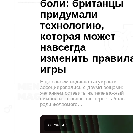
боли: британцы
придумали
технологию,
которая может
навсегда
изменить правил
игры
Еще совсем недавно татуировки
ассоциировались с двумя вещами:
желанием оставить на теле важный
символ и готовностью терпеть боль
ради желаемого…
АКТУАЛЬНО!