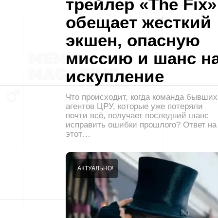
трейлер «The Fix»
обещает жесткий
экшен, опасную
миссию и шанс н
искупление
Что происходит, когда команда бывших
агентов ЦРУ, которые уже потеряли
почти всё, получает последний шанс
исправить ошибки прошлого? Ответ на
этот…
АКТУАЛЬНО!