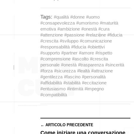
Tags:
#qualità
#donne
#uomo
#consapevolezza
#umorismo
#maturità
emotiva
#ambizione
#onestà
#cura
#attenzione
#passione
#relazione
#fiducia
#crescita
#sviluppo
#comunicazione
#responsabilità
#fiducia
#obiettivi
#supporto
#partner
#amore
#rispetto
#comprensione
#ascolto
#crescita
personale
#onestà
#trasparenza
#sincerità
#forza
#sicurezza
#lealtà
#attrazione
#gentilezza
#fascino
#personalità
#affidabilità
#stabilità
#eccitazione
#entusiasmo
#intimità
#impegno
#compatibilità
← ARTICOLO PRECEDENTE
Come iniziare una conversazione