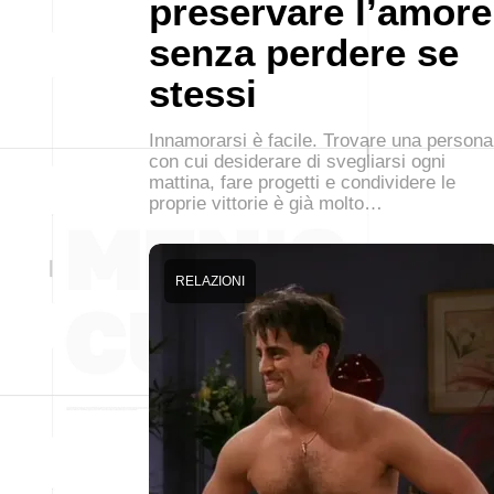
preservare l’amore
senza perdere se
stessi
Innamorarsi è facile. Trovare una persona
con cui desiderare di svegliarsi ogni
mattina, fare progetti e condividere le
proprie vittorie è già molto…
RELAZIONI