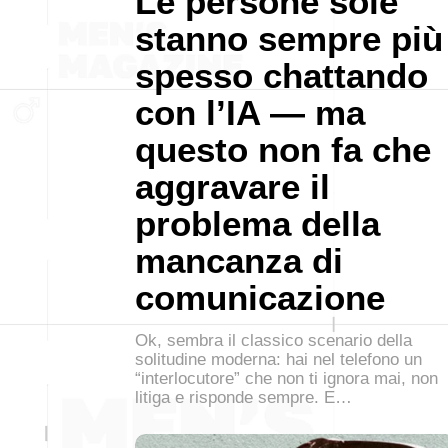
Le persone sole
stanno sempre più
spesso chattando
con l’IA — ma
questo non fa che
aggravare il
problema della
mancanza di
comunicazione
Ok, sembra il classico scenario della
solitudine moderna: hai nel telefono un
“interlocutore” che non ti ignora mai, non
litiga e risponde sempre. E…