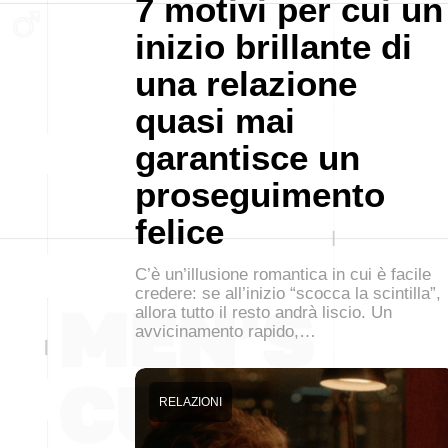
7 motivi per cui un
inizio brillante di
una relazione
quasi mai
garantisce un
proseguimento
felice
C’è un’illusione romantica in cui è facile
credere: se all’inizio “scocca la scintilla”,
allora tutto il resto andrà liscio. Un
avvicinamento rapido,…
RELAZIONI