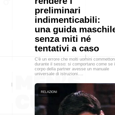
rendere i
preliminari
indimenticabili:
una guida maschil
senza miti né
tentativi a caso
C'è un errore che molti uomini commetto
durante il sesso: si comportano come se i
corpo della partner avesse un manuale
universale di istruzioni.…
RELAZIONI