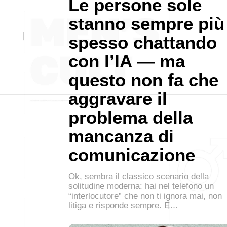
Le persone sole
stanno sempre più
spesso chattando
con l’IA — ma
questo non fa che
aggravare il
problema della
mancanza di
comunicazione
Ok, sembra il classico scenario della
solitudine moderna: hai nel telefono un
“interlocutore” che non ti ignora mai, non
litiga e risponde sempre. E…