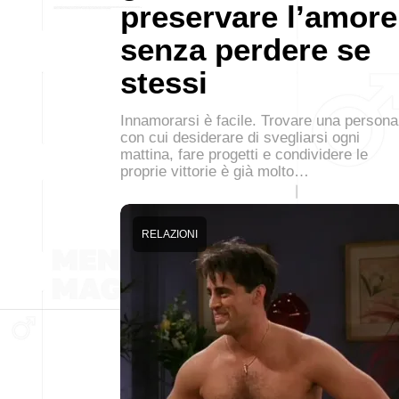
preservare l’amore
senza perdere se
stessi
Innamorarsi è facile. Trovare una persona
con cui desiderare di svegliarsi ogni
mattina, fare progetti e condividere le
proprie vittorie è già molto…
RELAZIONI