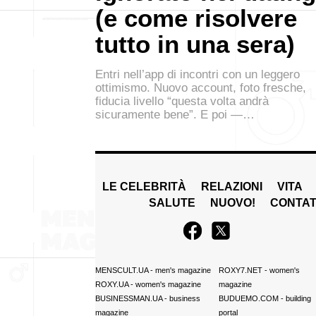
(e come risolvere
tutto in una sera)
Entri nell’app di incontri con un leggero
ottimismo. Nuovo account, foto fresche,
fiducia livello “questa volta andrà
sicuramente bene”. E poi —…
LE CELEBRITÀ
RELAZIONI
VITA
SALUTE
NUOVO!
CONTAT
MENSCULT.UA
- men's magazine
ROXY7.NET
- women's
ROXY.UA
- women's magazine
magazine
BUSINESSMAN.UA
- business
BUDUEMO.COM
- building
magazine
portal