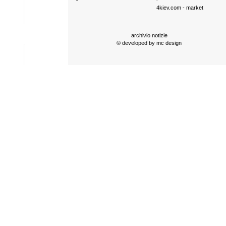
4kiev.com
- market
archivio notizie
© developed by
mc design