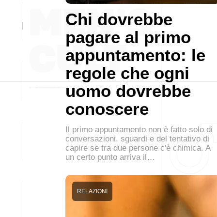
Chi dovrebbe
pagare al primo
appuntamento: le
regole che ogni
uomo dovrebbe
conoscere
Il primo appuntamento non è fatto solo di
conversazioni, sguardi e del tentativo di
capire se tra due persone c'è chimica. A
un certo punto arriva il…
RELAZIONI