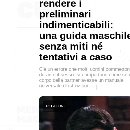
rendere i
preliminari
indimenticabili:
una guida maschil
senza miti né
tentativi a caso
C'è un errore che molti uomini commetto
durante il sesso: si comportano come se i
corpo della partner avesse un manuale
universale di istruzioni.…
RELAZIONI