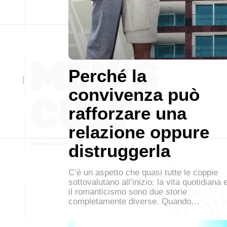
Perché la
convivenza può
rafforzare una
relazione oppure
distruggerla
C’è un aspetto che quasi tutte le coppie
sottovalutano all’inizio: la vita quotidiana 
il romanticismo sono due storie
completamente diverse. Quando…