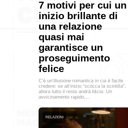
7 motivi per cui un
inizio brillante di
una relazione
quasi mai
garantisce un
proseguimento
felice
C’è un’illusione romantica in cui è facile
credere: se all’inizio “scocca la scintilla”,
allora tutto il resto andrà liscio. Un
avvicinamento rapido,…
RELAZIONI