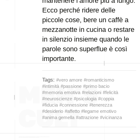
mantenere l’amore più a lungo.
Ecco perché ridere delle
piccole cose, bere un caffè a
mezzanotte in cucina o restare
in silenzio insieme quando le
parole sono superflue è così
importante.
Tags:
#vero amore
#romanticismo
#intimità
#passione
#primo bacio
#memoria emotiva
#relazioni
#felicità
#neuroscienze
#psicologia
#coppia
#fiducia
#connessione
#tenerezza
#desiderio
#affetto
#legame emotivo
#anima gemella
#attrazione
#vicinanza