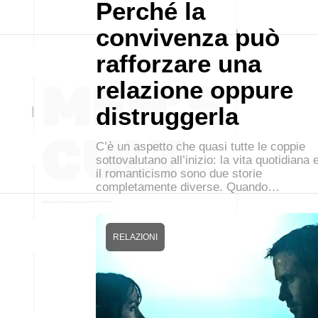
Perché la
convivenza può
rafforzare una
relazione oppure
distruggerla
C’è un aspetto che quasi tutte le coppie
sottovalutano all’inizio: la vita quotidiana 
il romanticismo sono due storie
completamente diverse. Quando…
RELAZIONI