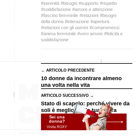
#serenità
#bisogni
#supporto
#rispetto
#soddisfazione
#amore e attenzione
#fascino femminile
#relazioni
#bisogni
della donna
#interazione
#apertura
#relazioni con gli uomini
#compromessi
#anima femminile
#vero amore
#felicità e
soddisfazione
← ARTICOLO PRECEDENTE
10 donne da incontrare almeno
una volta nella vita
ARTICOLO SUCCESSIVO →
Stato di scapolo: perché vivere da
soli è meglio per la tua figura
Sei una
donna?
Visita ROXY