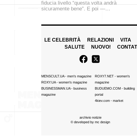
fiducia livello “questa volta andrà
sicuramente bene”. E poi —…
LE CELEBRITÀ
RELAZIONI
VITA
SALUTE
NUOVO!
CONTAT
MENSCULT.UA
- men's magazine
ROXY7.NET
- women's
ROXY.UA
- women's magazine
magazine
BUSINESSMAN.UA
- business
BUDUEMO.COM
- building
magazine
portal
4kiev.com
- market
archivio notizie
© developed by
mc design