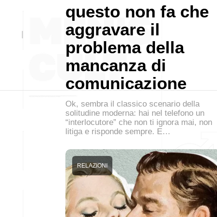
questo non fa che
aggravare il
problema della
mancanza di
comunicazione
Ok, sembra il classico scenario della
solitudine moderna: hai nel telefono un
“interlocutore” che non ti ignora mai, non
litiga e risponde sempre. E…
RELAZIONI