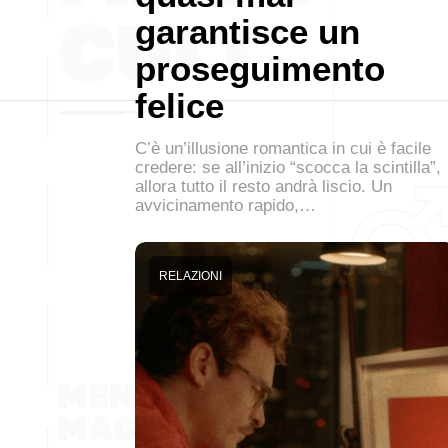
garantisce un
proseguimento
felice
C’è un’illusione romantica in cui è facile
credere: se all’inizio “scocca la scintilla”,
allora tutto il resto andrà liscio. Un
avvicinamento rapido,…
RELAZIONI