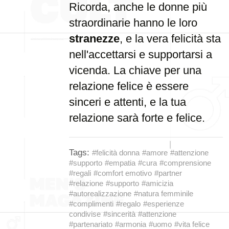
Ricorda, anche le donne più
straordinarie hanno le loro
stranezze
, e la vera felicità sta
nell'accettarsi e supportarsi a
vicenda. La chiave per una
relazione felice è essere
sinceri e attenti, e la tua
relazione sarà forte e felice.
Tags:
#felicità donna
#amore
#attenzione
#supporto
#empatia
#cura
#comprensione
#regali
#comfort emotivo
#partner
#relazione
#supporto
#amicizia
#autorealizzazione
#natura femminile
#complimenti
#regalo
#esperienze
condivise
#sincerità
#attenzione
#partenariato
#armonia
#uomo
#vita felice