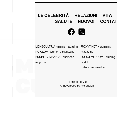
LE CELEBRITÀ
RELAZIONI
VITA
SALUTE
NUOVO!
CONTAT
MENSCULT.UA
- men's magazine
ROXY7.NET
- women's
ROXY.UA
- women's magazine
magazine
BUSINESSMAN.UA
- business
BUDUEMO.COM
- building
magazine
portal
4kiev.com
- market
archivio notizie
© developed by
mc design