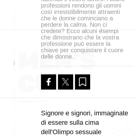
professioni rendono gli uomini
così irresistibilmente attraenti
che le donne cominciano a
perdere la calma. Non ci
credete? Ecco alcuni esempi
che dimostrano che la vostra
professione può essere la
chiave per conquistare il cuore
delle donne.
Signore e signori, immaginate
di essere sulla cima
dell'Olimpo sessuale