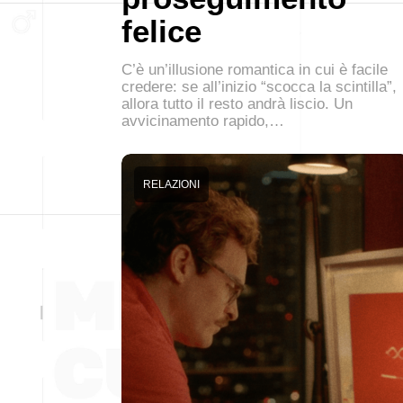
felice
C’è un’illusione romantica in cui è facile
credere: se all’inizio “scocca la scintilla”,
allora tutto il resto andrà liscio. Un
avvicinamento rapido,…
RELAZIONI