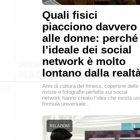
Quali fisici
piacciono davvero
alle donne: perché
l’ideale dei social
network è molto
lontano dalla realt
Anni di cultura del fitness, copertine delle
riviste e fotografie perfette sui social
network hanno creato l’idea che esista un
formula universale…
RELAZIONI