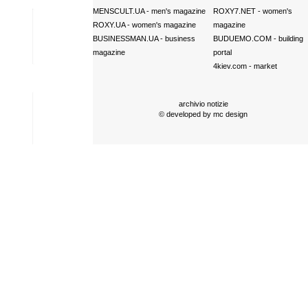
MENSCULT.UA
- men's magazine
ROXY7.NET
- women's
ROXY.UA
- women's magazine
magazine
BUSINESSMAN.UA
- business
BUDUEMO.COM
- building
magazine
portal
4kiev.com
- market
archivio notizie
© developed by
mc design