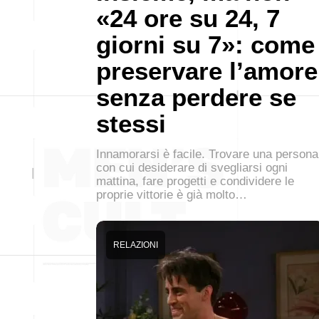
«24 ore su 24, 7
giorni su 7»: come
preservare l’amore
senza perdere se
stessi
Innamorarsi è facile. Trovare una persona
con cui desiderare di svegliarsi ogni
mattina, fare progetti e condividere le
proprie vittorie è già molto…
RELAZIONI