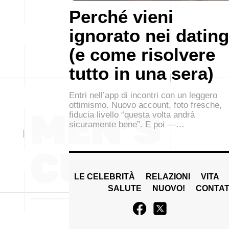
Perché vieni
ignorato nei dating
(e come risolvere
tutto in una sera)
Entri nell’app di incontri con un leggero
ottimismo. Nuovo account, foto fresche,
fiducia livello “questa volta andrà
sicuramente bene”. E poi —…
LE CELEBRITÀ
RELAZIONI
VITA
SALUTE
NUOVO!
CONTAT