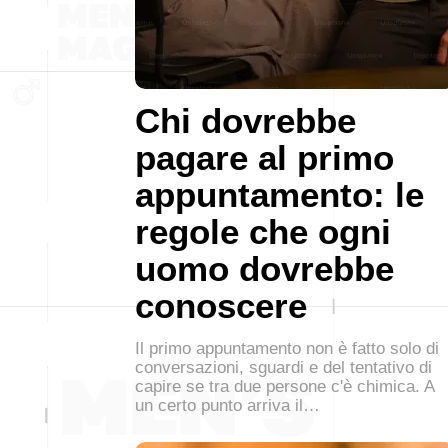
Chi dovrebbe
pagare al primo
appuntamento: le
regole che ogni
uomo dovrebbe
conoscere
Il primo appuntamento non è fatto solo di
conversazioni, sguardi e del tentativo di
capire se tra due persone c'è chimica. A
un certo punto arriva il…