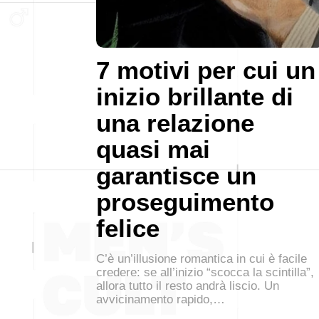
7 motivi per cui un
inizio brillante di
una relazione
quasi mai
garantisce un
proseguimento
felice
C’è un’illusione romantica in cui è facile
credere: se all’inizio “scocca la scintilla”,
allora tutto il resto andrà liscio. Un
avvicinamento rapido,…