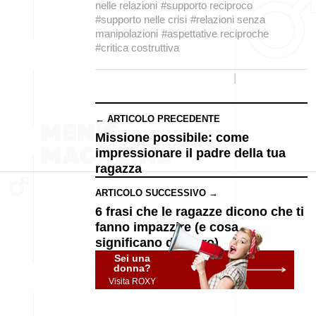
nelle relazioni
#supporto reciproco
#supporto nelle crisi
#relazioni senza
manipolazioni
#aspettative reciproche
#critica costruttiva
← ARTICOLO PRECEDENTE
Missione possibile: come
impressionare il padre della tua
ragazza
ARTICOLO SUCCESSIVO →
6 frasi che le ragazze dicono che ti
fanno impazzire (e cosa
significano davvero)
Sei una
donna?
Visita ROXY