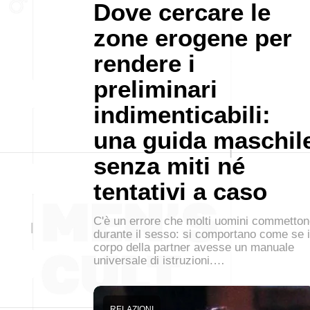
Dove cercare le
zone erogene per
rendere i
preliminari
indimenticabili:
una guida maschil
senza miti né
tentativi a caso
C'è un errore che molti uomini commetto
durante il sesso: si comportano come se i
corpo della partner avesse un manuale
universale di istruzioni.…
RELAZIONI