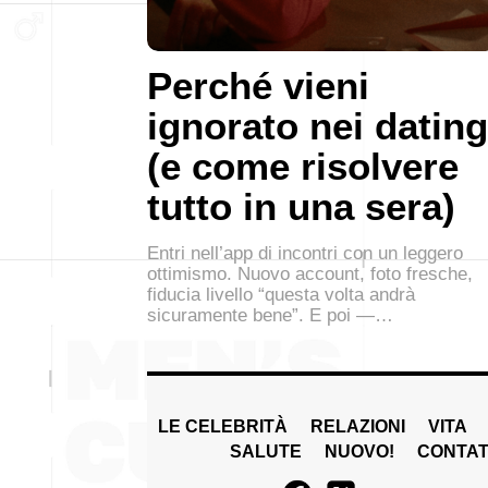
Perché vieni
ignorato nei dating
(e come risolvere
tutto in una sera)
Entri nell’app di incontri con un leggero
ottimismo. Nuovo account, foto fresche,
fiducia livello “questa volta andrà
sicuramente bene”. E poi —…
LE CELEBRITÀ
RELAZIONI
VITA
SALUTE
NUOVO!
CONTAT