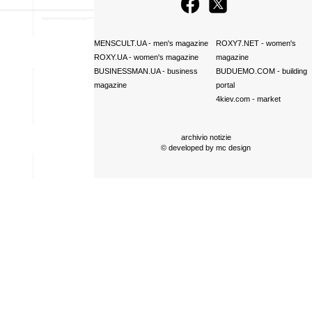
MENSCULT.UA
- men's magazine
ROXY7.NET
- women's
ROXY.UA
- women's magazine
magazine
BUSINESSMAN.UA
- business
BUDUEMO.COM
- building
magazine
portal
4kiev.com
- market
archivio notizie
© developed by
mc design