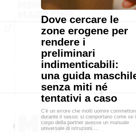
Dove cercare le
zone erogene per
rendere i
preliminari
indimenticabili:
una guida maschil
senza miti né
tentativi a caso
C'è un errore che molti uomini commetto
durante il sesso: si comportano come se i
corpo della partner avesse un manuale
universale di istruzioni.…