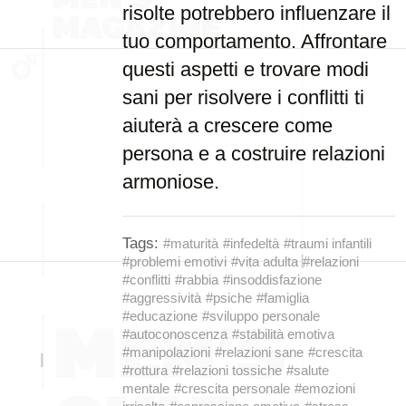
risolte potrebbero influenzare il
tuo comportamento. Affrontare
questi aspetti e trovare modi
sani per risolvere i conflitti ti
aiuterà a crescere come
persona e a costruire relazioni
armoniose.
Tags:
#maturità
#infedeltà
#traumi infantili
#problemi emotivi
#vita adulta
#relazioni
#conflitti
#rabbia
#insoddisfazione
#aggressività
#psiche
#famiglia
#educazione
#sviluppo personale
#autoconoscenza
#stabilità emotiva
#manipolazioni
#relazioni sane
#crescita
#rottura
#relazioni tossiche
#salute
mentale
#crescita personale
#emozioni