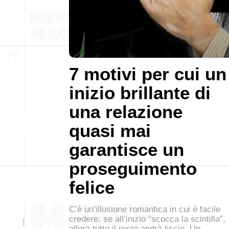
7 motivi per cui un
inizio brillante di
una relazione
quasi mai
garantisce un
proseguimento
felice
C’è un’illusione romantica in cui è facile
credere: se all’inizio “scocca la scintilla”,
allora tutto il resto andrà liscio. Un