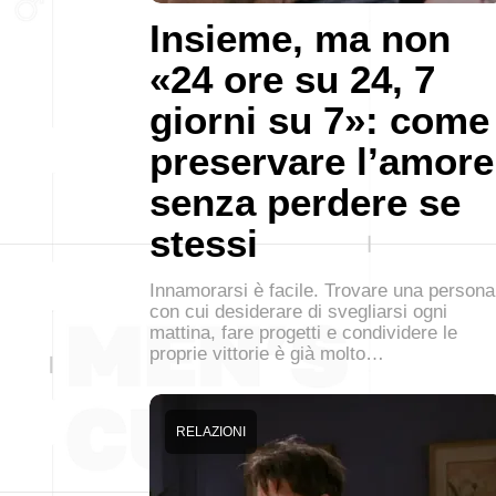
Insieme, ma non
«24 ore su 24, 7
giorni su 7»: come
preservare l’amore
senza perdere se
stessi
Innamorarsi è facile. Trovare una persona
con cui desiderare di svegliarsi ogni
mattina, fare progetti e condividere le
proprie vittorie è già molto…
RELAZIONI