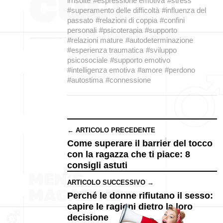
irrisolte
#espressione emotiva
#stress
#superamento delle difficoltà
#influenza del
passato
#relazioni di coppia
#confini
personali
#psicoterapia
#supporto
#relazioni mature
#autodeterminazione
#esperienza traumatica
#sviluppo
psicosociale
#supporto emotivo
#intelligenza emotiva
#amore
#perdono
#autostima
#connessione
← ARTICOLO PRECEDENTE
Come superare il barrier del tocco
con la ragazza che ti piace: 8
consigli astuti
ARTICOLO SUCCESSIVO →
Perché le donne rifiutano il sesso:
capire le ragioni dietro la loro
decisione