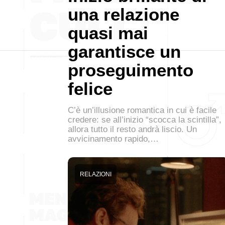
una relazione
quasi mai
garantisce un
proseguimento
felice
C’è un’illusione romantica in cui è facile
credere: se all’inizio “scocca la scintilla”,
allora tutto il resto andrà liscio. Un
avvicinamento rapido,…
RELAZIONI