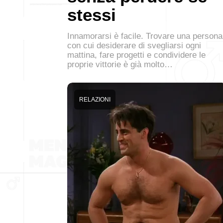
stessi
Innamorarsi è facile. Trovare una persona
con cui desiderare di svegliarsi ogni
mattina, fare progetti e condividere le
proprie vittorie è già molto…
RELAZIONI