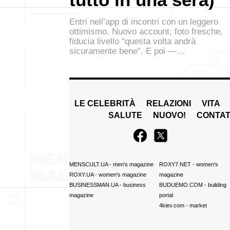
Entri nell’app di incontri con un leggero
ottimismo. Nuovo account, foto fresche,
fiducia livello “questa volta andrà
sicuramente bene”. E poi —…
LE CELEBRITÀ
RELAZIONI
VITA
SALUTE
NUOVO!
CONTAT
MENSCULT.UA
- men's magazine
ROXY7.NET
- women's
ROXY.UA
- women's magazine
magazine
BUSINESSMAN.UA
- business
BUDUEMO.COM
- building
magazine
portal
4kiev.com
- market