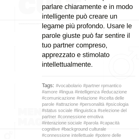
parlare chiaramente e in modo
intelligente può creare un
legame più profondo. Usare le
parole giuste può far sentire il
tuo partner compreso,
apprezzato e stimolato
intellettualmente.
Tags:
#vocabolario
#partner romantico
#amore
#lingua
#intelligenza
#educazione
#comunicazione
#relazione
#scelta delle
parole
#attrazione
#personalità
#psicologia
#status sociale
#linguistica
#selezione del
partner
#connessione emotiva
#interazione sociale
#parola
#capacità
cognitive
#background culturale
#connessione intellettuale
#potere delle