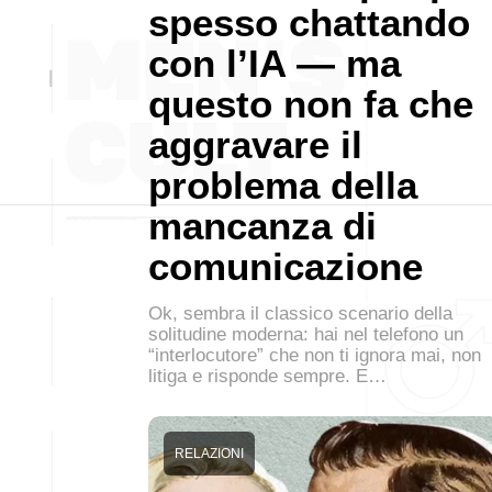
spesso chattando
con l’IA — ma
questo non fa che
aggravare il
problema della
mancanza di
comunicazione
Ok, sembra il classico scenario della
solitudine moderna: hai nel telefono un
“interlocutore” che non ti ignora mai, non
litiga e risponde sempre. E…
RELAZIONI