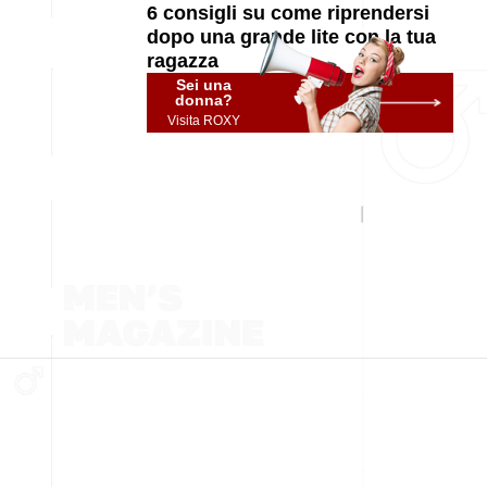
6 consigli su come riprendersi
dopo una grande lite con la tua
ragazza
Sei una
donna?
Visita ROXY