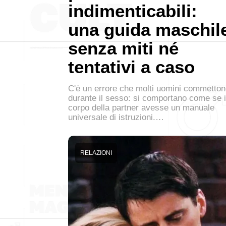
indimenticabili:
una guida maschil
senza miti né
tentativi a caso
C'è un errore che molti uomini commetto
durante il sesso: si comportano come se i
corpo della partner avesse un manuale
universale di istruzioni.…
RELAZIONI