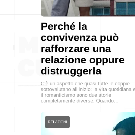
Perché la
convivenza può
rafforzare una
relazione oppure
distruggerla
C’è un aspetto che quasi tutte le coppie
sottovalutano all’inizio: la vita quotidiana 
il romanticismo sono due storie
completamente diverse. Quando…
RELAZIONI