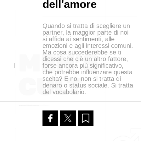
dell'amore
Quando si tratta di scegliere un
partner, la maggior parte di noi
si affida ai sentimenti, alle
emozioni e agli interessi comuni.
Ma cosa succederebbe se ti
dicessi che c'è un altro fattore,
forse ancora più significativo,
che potrebbe influenzare questa
scelta? E no, non si tratta di
denaro o status sociale. Si tratta
del vocabolario.