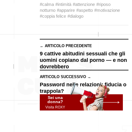
#calma
#intimità
#attenzione
#riposo
notturno
#apparire
#aspetto
#motivazione
#coppia felice
#dialogo
← ARTICOLO PRECEDENTE
9 cattive abitudini sessuali che gli
uomini copiano dal porno — e non
dovrebbero
ARTICOLO SUCCESSIVO →
Password nelle relazioni: fiducia o
trappola?
Sei una
donna?
Visita ROXY