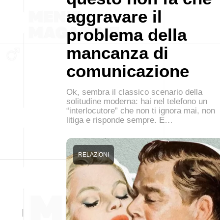
aggravare il
problema della
mancanza di
comunicazione
Ok, sembra il classico scenario della
solitudine moderna: hai nel telefono un
“interlocutore” che non ti ignora mai, non
litiga e risponde sempre. E…
RELAZIONI