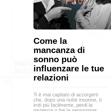
Come la
mancanza di
sonno può
influenzare le tue
relazioni
Ti è mai capitato di accorgerti
che, dopo una notte insonne, ti
irriti più facilmente, perdi la
pazienza o hai la sensazione