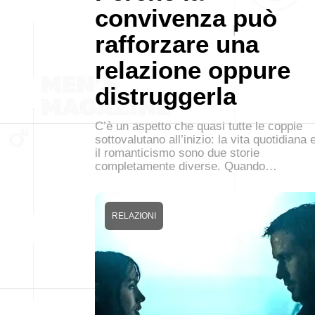
convivenza può
rafforzare una
relazione oppure
distruggerla
C’è un aspetto che quasi tutte le coppie
sottovalutano all’inizio: la vita quotidiana 
il romanticismo sono due storie
completamente diverse. Quando…
RELAZIONI