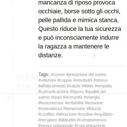
mancanza di riposo provoca
occhiaie, borse sotto gli occhi,
pelle pallida e mimica stanca.
Questo riduce la tua sicurezza
e può inconsciamente indurre
la ragazza a mantenere le
distanze.
Tags:
#sonno
#privazione del sonno
#relazioni
#coppia
#emotività
#stress
#affaticamento
#salute
#libido
#empatia
#comunicazione
#riposo
#qualità del
sonno
#orari
#immunità
#energia
#testosterone
#irritabilità
#tensione
#sonnolenza
#benessere
#fiducia
#conflitto
#attrazione
#routine
#equilibrio
#recupero
#abitudini
#compromesso
#stress relazionale
#concentrazione