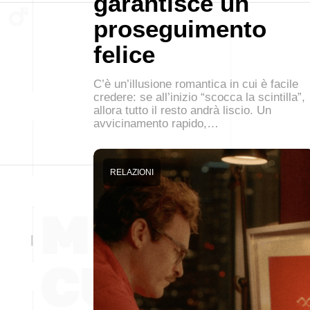
garantisce un
proseguimento
felice
C’è un’illusione romantica in cui è facile
credere: se all’inizio “scocca la scintilla”,
allora tutto il resto andrà liscio. Un
avvicinamento rapido,…
RELAZIONI