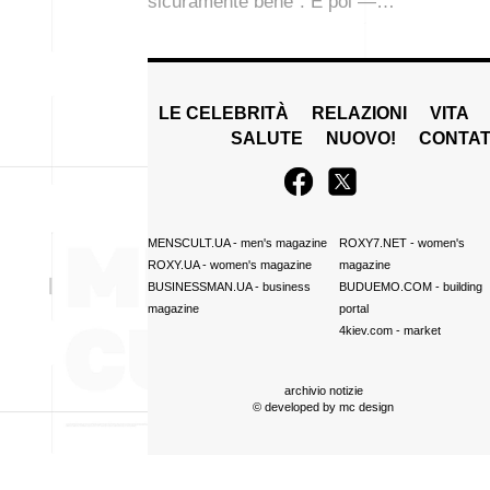
sicuramente bene”. E poi —…
LE CELEBRITÀ
RELAZIONI
VITA
SALUTE
NUOVO!
CONTAT
MENSCULT.UA
- men's magazine
ROXY7.NET
- women's
ROXY.UA
- women's magazine
magazine
BUSINESSMAN.UA
- business
BUDUEMO.COM
- building
magazine
portal
4kiev.com
- market
archivio notizie
© developed by
mc design