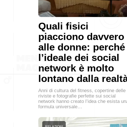
Quali fisici
piacciono davvero
alle donne: perché
l’ideale dei social
network è molto
lontano dalla realt
Anni di cultura del fitness, copertine delle
riviste e fotografie perfette sui social
network hanno creato l’idea che esista un
formula universale…
RELAZIONI