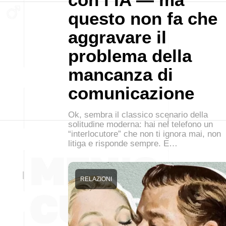
questo non fa che
aggravare il
problema della
mancanza di
comunicazione
Ok, sembra il classico scenario della
solitudine moderna: hai nel telefono un
“interlocutore” che non ti ignora mai, non
litiga e risponde sempre. E…
RELAZIONI