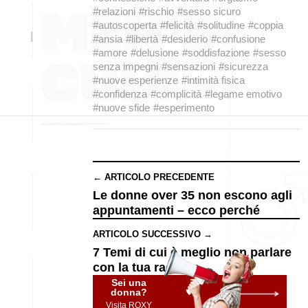
#relazioni
#rischio
#sesso sicuro
#autoscoperta
#felicità
#solitudine
#coppia
#ansia
#libertà
#desiderio
#confusione
#amore
#delusione
#soddisfazione
#sesso
senza impegni
#sensazioni
#sicurezza
#nuove esperienze
#intimità fisica
#confidenza
#complicità
#legame emotivo
#nuove sfide
#esperimento
← ARTICOLO PRECEDENTE
Le donne over 35 non escono agli
appuntamenti – ecco perché
ARTICOLO SUCCESSIVO →
7 Temi di cui è meglio non parlare
con la tua ragazza
Sei una
donna?
Visita ROXY