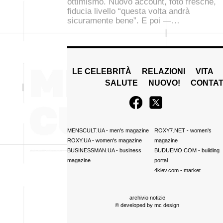
ottimismo. Nuovo account, foto fresche,
fiducia livello “questa volta andrà
sicuramente bene”. E poi —…
LE CELEBRITÀ
RELAZIONI
VITA
SALUTE
NUOVO!
CONTAT
MENSCULT.UA
- men's magazine
ROXY7.NET
- women's
ROXY.UA
- women's magazine
magazine
BUSINESSMAN.UA
- business
BUDUEMO.COM
- building
magazine
portal
4kiev.com
- market
archivio notizie
© developed by
mc design