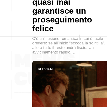
quasi mai
garantisce un
proseguimento
felice
C’è un’illusione romantica in cui è facile
credere: se all’inizio “scocca la scintilla”,
allora tutto il resto andrà liscio. Un
avvicinamento rapido,…
RELAZIONI