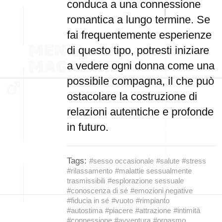
conduca a una connessione
romantica a lungo termine. Se
fai frequentemente esperienze
di questo tipo, potresti iniziare
a vedere ogni donna come una
possibile compagna, il che può
ostacolare la costruzione di
relazioni autentiche e profonde
in futuro.
Tags:
#sesso occasionale
#salute
#stress
#rilassamento
#malattie sessualmente
trasmissibili
#esplorazione sessuale
#conoscenza di sé
#emozioni negative
#fiducia in sé
#vuoto
#rimpianto
#autostima
#piacere
#attrazione
#intimità
#connessione
#avventura
#orgasmo