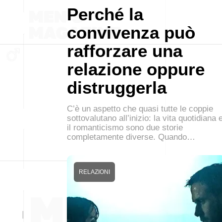
Perché la
convivenza può
rafforzare una
relazione oppure
distruggerla
C’è un aspetto che quasi tutte le coppie
sottovalutano all’inizio: la vita quotidiana 
il romanticismo sono due storie
completamente diverse. Quando…
RELAZIONI