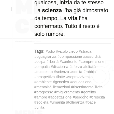
qualcosa, inizia da te stesso.
La
scienza
l’ha già dimostrato
da tempo. La
vita
l’ha
confermato. Tutto il resto è
solo rumore.
Tags:
#odio
#vicolo cieco
#strada
#uguaglianza
#compassione
#assurdità
#colpa
#libertà
#confronto
#comprensione
#empatia
#disciplina
#sforzo
#felicità
#successo
#scienza
#scelta
#rabbia
#prospettiva
#lotte
#sopravvivenza
#ambiente
#genetica
#educazione
#mentalità
#emozioni
#risentimento
#vita
#progresso
#miglioramento
#conflitto
#amore
#accettazione
#perdono
#crescita
#società
#umanità
#tolleranza
#pace
#unità