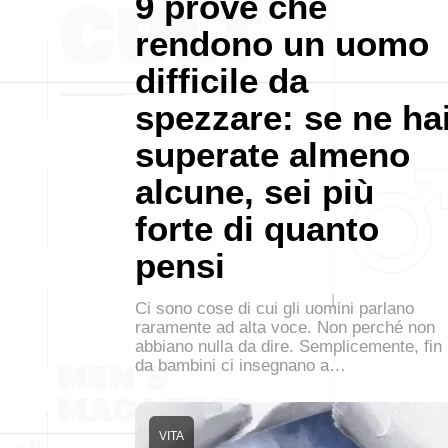
9 prove che
rendono un uomo
difficile da
spezzare: se ne ha
superate almeno
alcune, sei più
forte di quanto
pensi
Ci sono cose di cui gli uomini parlano
raramente ad alta voce. Non perché non
abbiano nulla da dire. Semplicemente, fin
da bambini ci insegnano a…
VITA