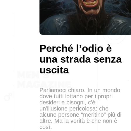
Perché l’odio è
una strada senza
uscita
Parliamoci chiaro. In un mondo
dove tutti lottano per i propri
desideri e bisogni, c’è
un’illusione pericolosa: che
alcune persone “meritino” più di
altre. Ma la verità è che non è
così.