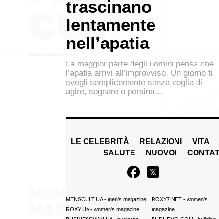
trascinano
lentamente
nell’apatia
La maggior parte degli uomini pensa che
l’apatia arrivi all’improvviso. Un giorno ti
svegli semplicemente senza voglia di
agire, sognare o persino…
LE CELEBRITÀ
RELAZIONI
VITA
SALUTE
NUOVO!
CONTAT
MENSCULT.UA
- men's magazine
ROXY7.NET
- women's
ROXY.UA
- women's magazine
magazine
BUSINESSMAN.UA
- business
BUDUEMO.COM
- building