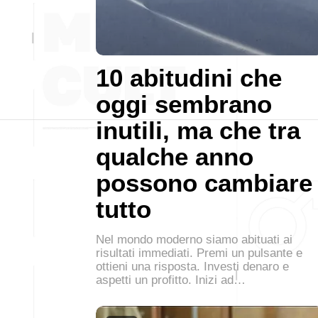
10 abitudini che
oggi sembrano
inutili, ma che tra
qualche anno
possono cambiare
tutto
Nel mondo moderno siamo abituati ai
risultati immediati. Premi un pulsante e
ottieni una risposta. Investi denaro e
aspetti un profitto. Inizi ad…