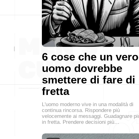
6 cose che un vero
uomo dovrebbe
smettere di fare di
fretta
L'uomo moderno vive in una modalità di
continua rincorsa. Rispondere più
velocemente ai messaggi. Guadagnare pi
in fretta. Prendere decisioni più…