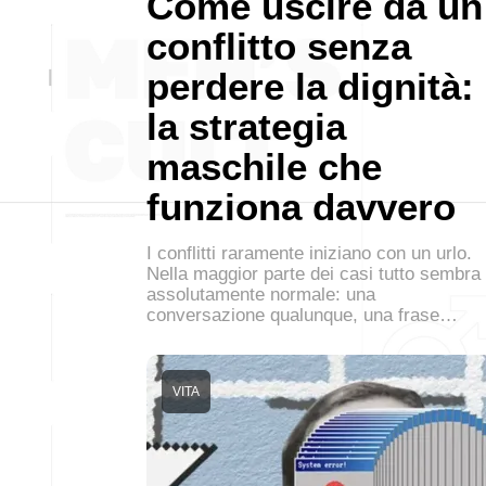
Come uscire da un
conflitto senza
perdere la dignità:
la strategia
maschile che
funziona davvero
I conflitti raramente iniziano con un urlo.
Nella maggior parte dei casi tutto sembra
assolutamente normale: una
conversazione qualunque, una frase…
VITA