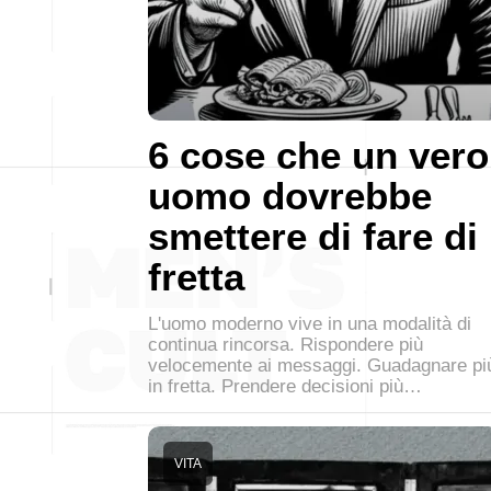
6 cose che un vero
uomo dovrebbe
smettere di fare di
fretta
L'uomo moderno vive in una modalità di
continua rincorsa. Rispondere più
velocemente ai messaggi. Guadagnare pi
in fretta. Prendere decisioni più…
VITA