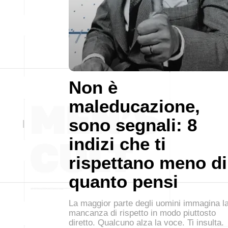
Non è
maleducazione,
sono segnali: 8
indizi che ti
rispettano meno di
quanto pensi
La maggior parte degli uomini immagina l
mancanza di rispetto in modo piuttosto
diretto. Qualcuno alza la voce. Ti insulta.