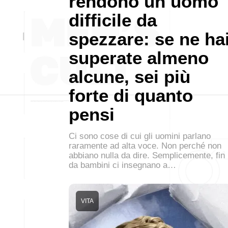
rendono un uomo
difficile da
spezzare: se ne ha
superate almeno
alcune, sei più
forte di quanto
pensi
Ci sono cose di cui gli uomini parlano
raramente ad alta voce. Non perché non
abbiano nulla da dire. Semplicemente, fin
da bambini ci insegnano a…
VITA