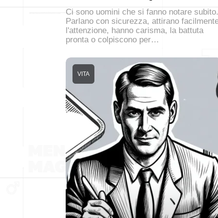
Ci sono uomini che si fanno notare subito
Parlano con sicurezza, attirano facilment
l'attenzione, hanno carisma, la battuta
pronta o colpiscono per…
VITA