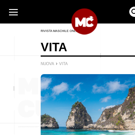
RIVISTA MASCHILE ONLINE
VITA
›
NUOVA
VITA