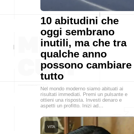
10 abitudini che
oggi sembrano
inutili, ma che tra
qualche anno
possono cambiare
tutto
Nel mondo moderno siamo abituati ai
risultati immediati. Premi un pulsante e
ottieni una risposta. Investi denaro e
aspetti un profitto. Inizi ad…
VITA