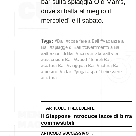
bar sulla spiaggia Old Man's,
dove si balla al meglio il
mercoledì e il sabato.
Tags:
#Bali
#cosa fare a Bali
#vacanza a
Bali
#spiagge di Bali
#divertimento a Bali
#attrazioni di Bali
#non surfista
#attività
#escursioni Bali
#Ubud
#templi Bali
#cultura Bali
#viaggio a Bali
#natura Bali
#turismo
#relax
#yoga
#spa
#benessere
#cultura
← ARTICOLO PRECEDENTE
Il Giappone introduce tazze di birra
commestibili
ARTICOLO SUCCESSIVO →