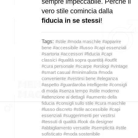
sempre impeccabile. Perché il
vero stile comincia dalla
fiducia in se stessi
!
Tags:
#stile
#moda maschile
#apparire
bene
#accessibile
#lusso
#capi essenziali
#sartoria
#accessori
#fiducia
#capi
classici
#qualità sopra quantità
#outfit
#cura personale
#scarpe
#orologi
#vintage
#smart casual
#minimalista
#moda
conveniente
#vestirsi bene
#eleganza
#aspetto
#guardaroba intelligente
#consigli
di moda
#senza tempo
#stile moderno
#attenzione ai dettagli
#aumento della
fiducia
#consigli sullo stile
#cura maschile
#lusso discreto
#stile accessibile
#capi
essenziali
#suggerimenti per vestirsi
#tessuti di qualità
#look da designer
#abbigliamento versatile
#semplicità
#stile
sofisticato
#moda sostenibile