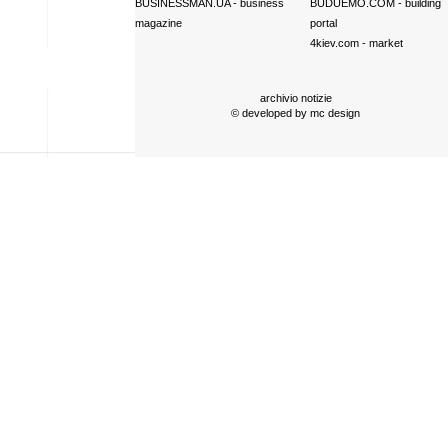
BUSINESSMAN.UA
- business
BUDUEMO.COM
- building
magazine
portal
4kiev.com
- market
archivio notizie
© developed by
mc design