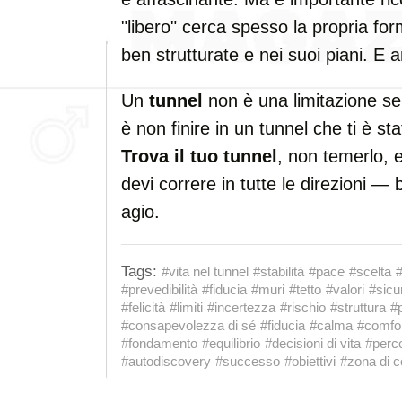
"libero" cerca spesso la propria fo
ben strutturate e nei suoi piani. E
Un
tunnel
non è una limitazione se 
è non finire in un tunnel che ti è s
Trova il tuo tunnel
, non temerlo, 
devi correre in tutte le direzioni — 
agio.
Tags:
#vita nel tunnel
#stabilità
#pace
#scelta
#
#prevedibilità
#fiducia
#muri
#tetto
#valori
#sicu
#felicità
#limiti
#incertezza
#rischio
#struttura
#
#consapevolezza di sé
#fiducia
#calma
#comfo
#fondamento
#equilibrio
#decisioni di vita
#perco
#autodiscovery
#successo
#obiettivi
#zona di c