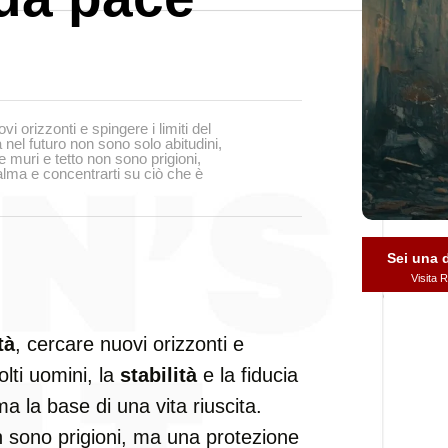
vi orizzonti e spingere i limiti del
ia nel futuro non sono solo abitudini,
 muri e tetto non sono prigioni,
alma e concentrarti su ciò che è
Sei una
Visita
tà
, cercare nuovi orizzonti e
olti uomini, la
stabilità
e la fiducia
a la base di una vita riuscita.
 sono prigioni, ma una protezione