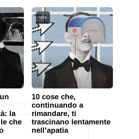
VITA
 un
10 cose che,
continuando a
à: la
rimandare, ti
ile che
trascinano lentamente
o
nell’apatia