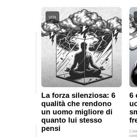
VITA
La forza silenziosa: 6
6 
qualità che rendono
u
un uomo migliore di
sm
quanto lui stesso
fr
pensi
L'uo
cont