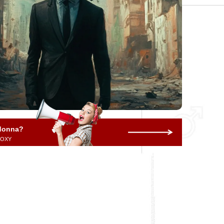
 donna?
 ROXY