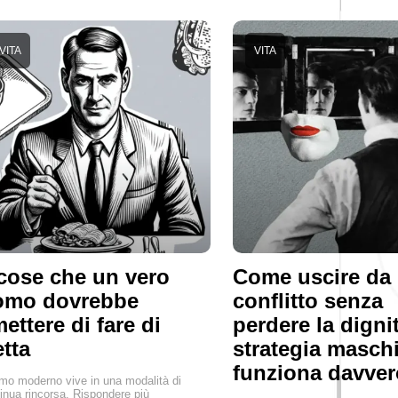
VITA
VITA
cose che un vero
Come uscire da
omo dovrebbe
conflitto senza
ettere di fare di
perdere la dignit
etta
strategia masch
funziona davver
mo moderno vive in una modalità di
inua rincorsa. Rispondere più