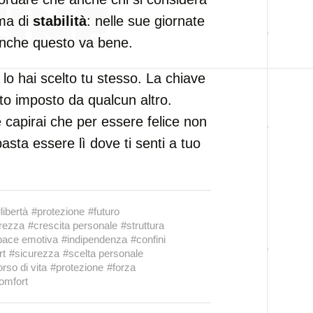
rma di
stabilità
: nelle sue giornate
 anche questo va bene.
lo hai scelto tu stesso. La chiave
tato imposto da qualcun altro.
e capirai che per essere felice non
basta essere lì dove ti senti a tuo
libertà
#protezione
#futuro
rezza
#crescita personale
#struttura
pace emotiva
#indipendenza
#confini
rt
#sicurezza
#scelta personale
rso di vita
#protezione
#forza
omfort