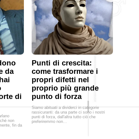
ndono
Punti di crescita:
e da
come trasformare i
hai
propri difetti nel
o
proprio più grande
orte di
punto di forza
Siamo abituati a dividerci in categorie
rassicuranti: da una parte ci sono i nostri
arlano
punti di forza, dall'altra tutto ciò che
rché non
preferiremmo non…
mente, fin da