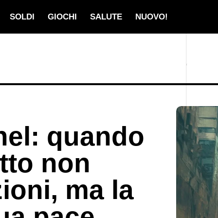
SOLDI
GIOCHI
SALUTE
NUOVO!
nnel: quando
etto non
ioni, ma la
tua pace