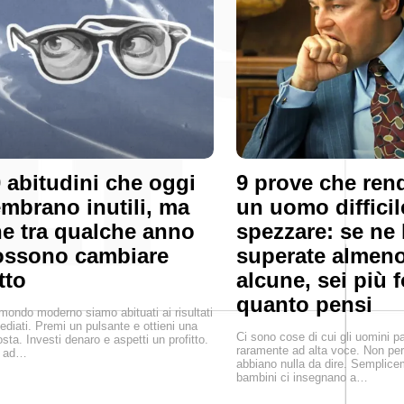
 abitudini che oggi
9 prove che re
mbrano inutili, ma
un uomo difficil
e tra qualche anno
spezzare: se ne 
ossono cambiare
superate almen
tto
alcune, sei più f
quanto pensi
mondo moderno siamo abituati ai risultati
diati. Premi un pulsante e ottieni una
Ci sono cose di cui gli uomini p
osta. Investi denaro e aspetti un profitto.
raramente ad alta voce. Non pe
i ad…
abbiano nulla da dire. Semplice
bambini ci insegnano a…