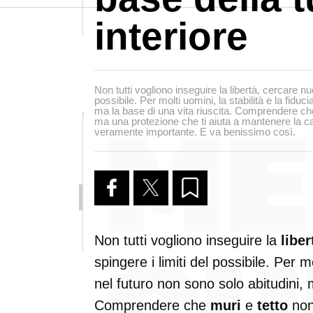
interiore
Non tutti vogliono inseguire la libertà, cercare nuo
possibile. Per molti uomini, la stabilità e la fiduc
ma la base di una vita riuscita. Comprendere che
ma una protezione che ti aiuta a mantenere la c
veramente importante. E va benissimo così.
Non tutti vogliono inseguire la
liber
spingere i limiti del possibile. Per m
nel futuro non sono solo abitudini, m
Comprendere che
muri
e
tetto
non