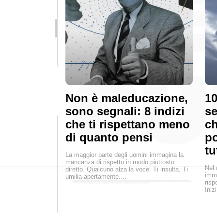
Non è maleducazione,
10
sono segnali: 8 indizi
se
che ti rispettano meno
ch
di quanto pensi
p
tu
La maggior parte degli uomini immagina la
mancanza di rispetto in modo piuttosto
Nel 
diretto. Qualcuno alza la voce. Ti insulta. Ti
imme
umilia apertamente.…
risp
Iniz