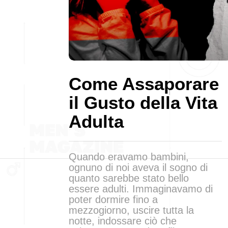
Come Assaporare
il Gusto della Vita
Adulta
Quando eravamo bambini,
ognuno di noi aveva il sogno di
quanto sarebbe stato bello
essere adulti. Immaginavamo di
poter dormire fino a
mezzogiorno, uscire tutta la
notte, indossare ciò che