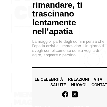
rimandare, ti
trascinano
lentamente
nell’apatia
La maggior parte degli uomini pensa che
l’apatia arrivi all’improvviso. Un giorno ti
svegli semplicemente senza voglia di
agire, sognare o persino…
LE CELEBRITÀ
RELAZIONI
VITA
SALUTE
NUOVO!
CONTAT