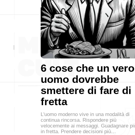
6 cose che un vero
uomo dovrebbe
smettere di fare di
fretta
L'uomo moderno vive in una modalità di
continua rincorsa. Rispondere più
velocemente ai messaggi. Guadagnare pi
in fretta. Prendere decisioni più…