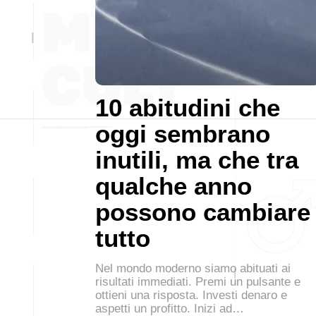
10 abitudini che
oggi sembrano
inutili, ma che tra
qualche anno
possono cambiare
tutto
Nel mondo moderno siamo abituati ai
risultati immediati. Premi un pulsante e
ottieni una risposta. Investi denaro e
aspetti un profitto. Inizi ad…