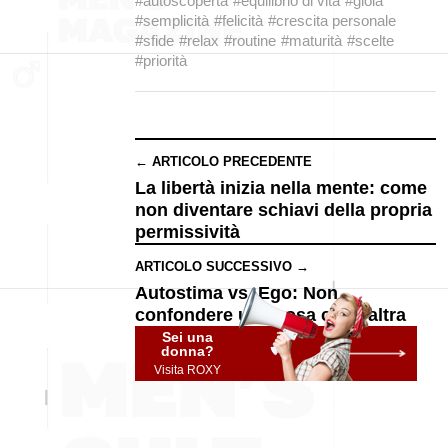
#autoscoperta
#equilibrio di vita
#gioia
#semplicità
#felicità
#crescita personale
#sfide
#relax
#routine
#maturità
#scelte
#priorità
← ARTICOLO PRECEDENTE
La libertà inizia nella mente: come
non diventare schiavi della propria
permissività
ARTICOLO SUCCESSIVO →
Autostima vs. Ego: Non
confondere una cosa con l’altra
Sei una
donna?
Visita ROXY