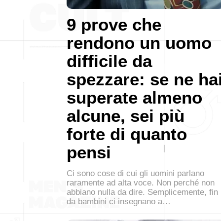
9 prove che
rendono un uomo
difficile da
spezzare: se ne ha
superate almeno
alcune, sei più
forte di quanto
pensi
Ci sono cose di cui gli uomini parlano
raramente ad alta voce. Non perché non
abbiano nulla da dire. Semplicemente, fin
da bambini ci insegnano a…