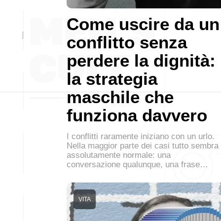
Come uscire da un
conflitto senza
perdere la dignità:
la strategia
maschile che
funziona davvero
I conflitti raramente iniziano con un urlo.
Nella maggior parte dei casi tutto sembra
assolutamente normale: una
conversazione qualunque, una frase…
VITA