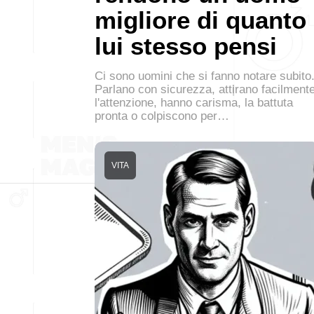
migliore di quanto
lui stesso pensi
Ci sono uomini che si fanno notare subito
Parlano con sicurezza, attirano facilment
l'attenzione, hanno carisma, la battuta
pronta o colpiscono per…
VITA