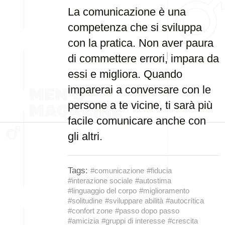
La comunicazione è una
competenza che si sviluppa
con la pratica. Non aver paura
di commettere errori, impara da
essi e migliora. Quando
imparerai a conversare con le
persone a te vicine, ti sarà più
facile comunicare anche con
gli altri.
Tags:
#comunicazione
#fiducia
#interazione sociale
#autostima
#linguaggio del corpo
#miglioramento
#solitudine
#sviluppare abilità
#autocrítica
#confort zone
#passo dopo passo
#amicizia
#gruppi di interesse
#crescita