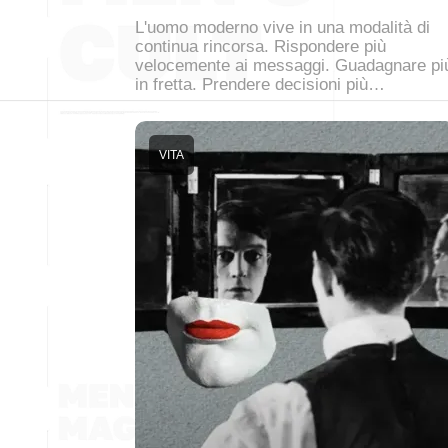
L'uomo moderno vive in una modalità di
continua rincorsa. Rispondere più
velocemente ai messaggi. Guadagnare pi
in fretta. Prendere decisioni più…
VITA