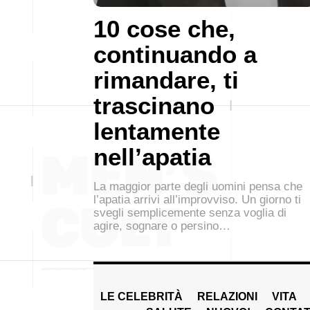
10 cose che,
continuando a
rimandare, ti
trascinano
lentamente
nell’apatia
La maggior parte degli uomini pensa che
l’apatia arrivi all’improvviso. Un giorno ti
svegli semplicemente senza voglia di
agire, sognare o persino…
LE CELEBRITÀ
RELAZIONI
VITA