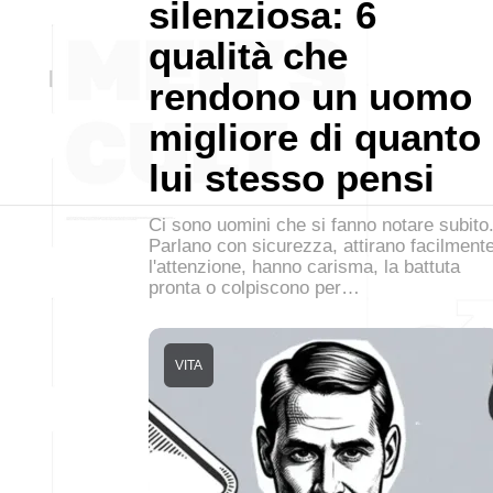
silenziosa: 6
qualità che
rendono un uomo
migliore di quanto
lui stesso pensi
Ci sono uomini che si fanno notare subito
Parlano con sicurezza, attirano facilment
l'attenzione, hanno carisma, la battuta
pronta o colpiscono per…
VITA