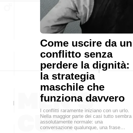
Come uscire da un
conflitto senza
perdere la dignità:
la strategia
maschile che
funziona davvero
I conflitti raramente iniziano con un urlo.
Nella maggior parte dei casi tutto sembra
assolutamente normale: una
conversazione qualunque, una frase…