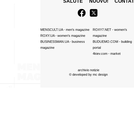
SALUTE
NUOVO!
CONTAT
MENSCULT.UA
- men's magazine
ROXY7.NET
- women's
ROXY.UA
- women's magazine
magazine
BUSINESSMAN.UA
- business
BUDUEMO.COM
- building
magazine
portal
4kiev.com
- market
archivio notizie
© developed by
mc design