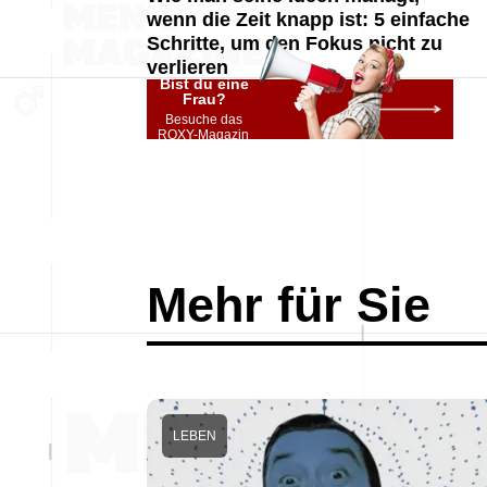
wenn die Zeit knapp ist: 5 einfache
Schritte, um den Fokus nicht zu
verlieren
Bist du eine
Frau?
Besuche das
ROXY-Magazin
Mehr für Sie
LEBEN