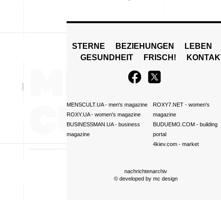
STERNE
BEZIEHUNGEN
LEBEN
GESUNDHEIT
FRISCH!
KONTAK
MENSCULT.UA
- men's magazine
ROXY7.NET
- women's
ROXY.UA
- women's magazine
magazine
BUSINESSMAN.UA
- business
BUDUEMO.COM
- building
magazine
portal
4kiev.com
- market
nachrichtenarchiv
© developed by
mc design