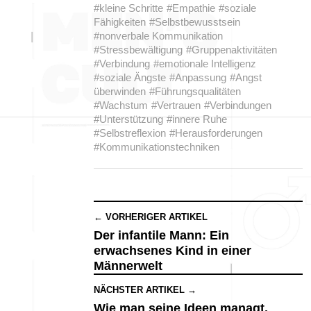
#kleine Schritte
#Empathie
#soziale
Fähigkeiten
#Selbstbewusstsein
#nonverbale Kommunikation
#Stressbewältigung
#Gruppenaktivitäten
#Verbindung
#emotionale Intelligenz
#soziale Ängste
#Anpassung
#Angst
überwinden
#Führungsqualitäten
#Wachstum
#Vertrauen
#Verbindungen
#Unterstützung
#innere Ruhe
#Selbstreflexion
#Herausforderungen
#Kommunikationstechniken
← VORHERIGER ARTIKEL
Der infantile Mann: Ein
erwachsenes Kind in einer
Männerwelt
NÄCHSTER ARTIKEL →
Wie man seine Ideen managt,