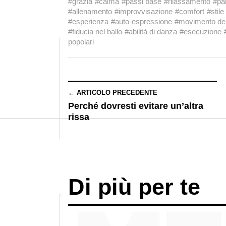
#grazia
#calma
#passi base
#rilassamento
#par
#allenamento
#improvvisazione
#comfort
#stile
#esperienza
#auto-espressione
#movimento del
#fiducia nel ballo
#abilità di danza
#esecuzione
popolari
← ARTICOLO PRECEDENTE
Perché dovresti evitare un’altra
rissa
Di più per te