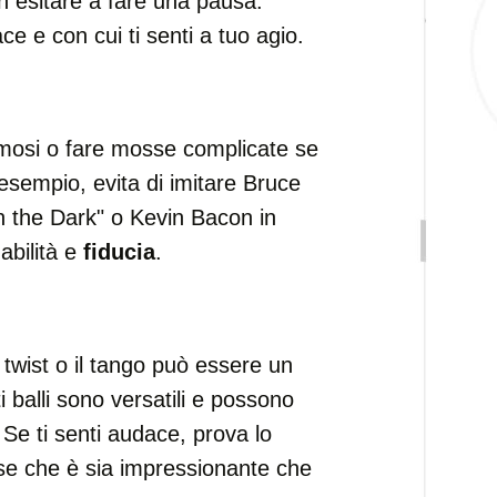
on esitare a fare una pausa.
ce e con cui ti senti a tuo agio.
amosi o fare mosse complicate se
r esempio, evita di imitare Bruce
n the Dark" o Kevin Bacon in
abilità e
fiducia
.
il twist o il tango può essere un
balli sono versatili e possono
. Se ti senti audace, prova lo
e che è sia impressionante che