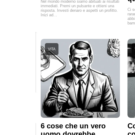
Nel mondo moderno siamo abituati ai risultati
immediati. Premi un pulsante e ottieni una
Ci s
risposta. Investi denaro e aspetti un profitto.
rara
Inizi ad…
abbi
bamb
VITA
6 cose che un vero
Co
uomo dovrebbe
co