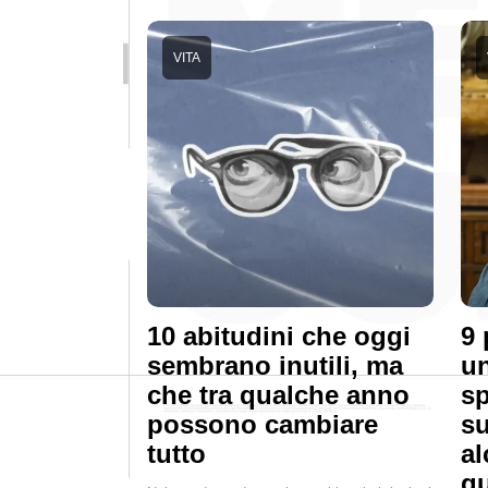
VITA
10 abitudini che oggi
9 
sembrano inutili, ma
un
che tra qualche anno
sp
possono cambiare
su
tutto
al
qu