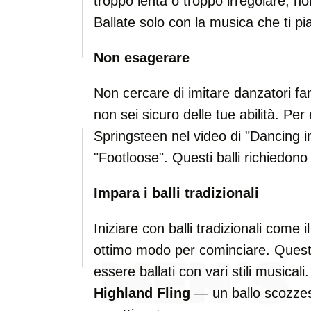
troppo lenta o troppo irregolare, n
Ballate solo con la musica che ti pia
Non esagerare
Non cercare di imitare danzatori f
non sei sicuro delle tue abilità. Pe
Springsteen nel video di "Dancing i
"Footloose". Questi balli richiedono 
Impara i balli tradizionali
Iniziare con balli tradizionali come 
ottimo modo per cominciare. Questi 
essere ballati con vari stili musicali
Highland Fling
— un ballo scozzes