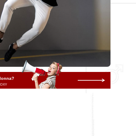
 donna?
 ROXY