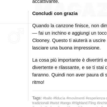
accattivante.
Concludi con grazia
Quando la canzone finisce, non dim
— fai un inchino e aggiungi un toc
Clooney. Questo ti aiuterà a uscire 
lasciare una buona impressione.
La cosa più importante è divertirti e
divertente e rilassante, e se ti stai 
faranno. Quindi non aver paura di s
ritmo!
Tags:
#ballo
#fiducia
#movimenti
#esperienza d
tradizionali
#twist
#tango
#Highland Fling
#inchi