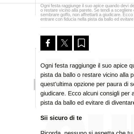
Ogni festa raggiunge il suo apice quando devi deci
o restare vicino alla parete. Se tendi a scegliere
sembrare goffo, non affrettarti a giudicare. Ecco a
entrare con fiducia nella pista da ballo ed evitare 
Ogni festa raggiunge il suo apice qu
pista da ballo o restare vicino alla 
quest'ultima opzione per paura di s
giudicare. Ecco alcuni consigli per 
pista da ballo ed evitare di diventare
Sii sicuro di te
Ricorda, nessuno si aspetta che tu 