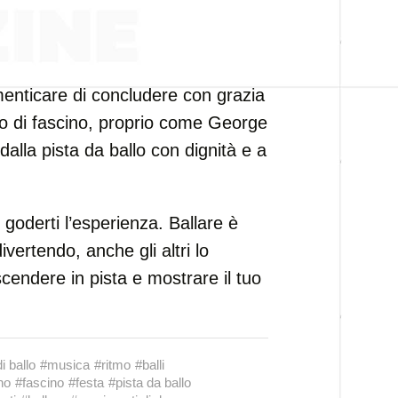
enticare di concludere con grazia
co di fascino, proprio come George
dalla pista da ballo con dignità e a
 goderti l’esperienza. Ballare è
divertendo, anche gli altri lo
cendere in pista e mostrare il tuo
i ballo
#musica
#ritmo
#balli
no
#fascino
#festa
#pista da ballo