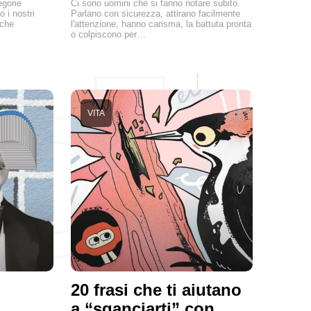
egorie
Ci sono uomini che si fanno notare subito.
o i nostri
Parlano con sicurezza, attirano facilmente
 che
l'attenzione, hanno carisma, la battuta pronta
o colpiscono per…
VITA
20 frasi che ti aiutano
a “sganciarti” con