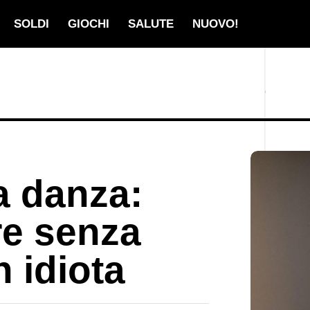
SOLDI
GIOCHI
SALUTE
NUOVO!
a danza:
re senza
 idiota