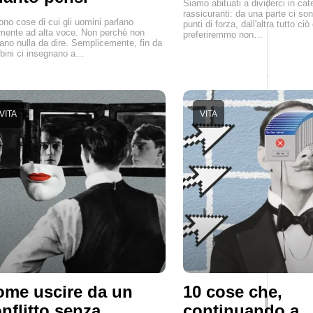
Siamo abituati a dividerci in cat
rassicuranti: da una parte ci son
ono cose di cui gli uomini parlano
punti di forza, dall'altra tutto ciò
mente ad alta voce. Non perché non
preferiremmo non…
ano nulla da dire. Semplicemente, fin da
ini ci insegnano a…
VITA
VITA
me uscire da un
10 cose che,
nflitto senza
continuando a