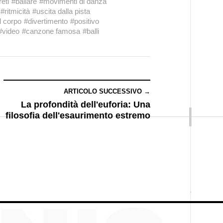
eti
#ballare
#movimenti di danza
#ritmicità
#uscita dalla pista
 corpo
#divertimento
#positivo
#video
#canzone famosa
#balli
ARTICOLO SUCCESSIVO →
La profondità dell'euforia: Una
filosofia dell'esaurimento estremo