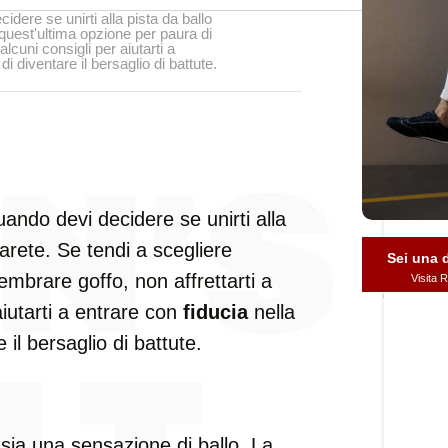
dere se unirti alla pista da ballo
 quest'ultima opzione per paura di
lcuni consigli per aiutarti a
di diventare il bersaglio di battute.
ando devi decidere se unirti alla
parete. Se tendi a scegliere
Sei una
embrare goffo, non affrettarti a
Visita
aiutarti a entrare con
fiducia
nella
 il bersaglio di battute.
sia una sensazione di ballo. La