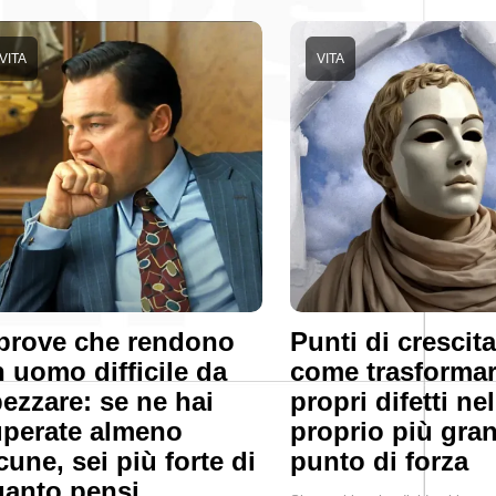
VITA
VITA
prove che rendono
Punti di crescita
 uomo difficile da
come trasformar
ezzare: se ne hai
propri difetti nel
perate almeno
proprio più gra
cune, sei più forte di
punto di forza
anto pensi