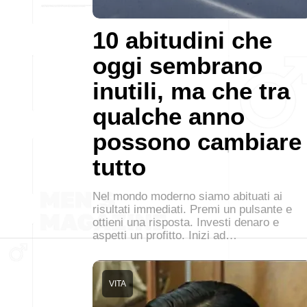
10 abitudini che
oggi sembrano
inutili, ma che tra
qualche anno
possono cambiare
tutto
Nel mondo moderno siamo abituati ai
risultati immediati. Premi un pulsante e
ottieni una risposta. Investi denaro e
aspetti un profitto. Inizi ad…
VITA