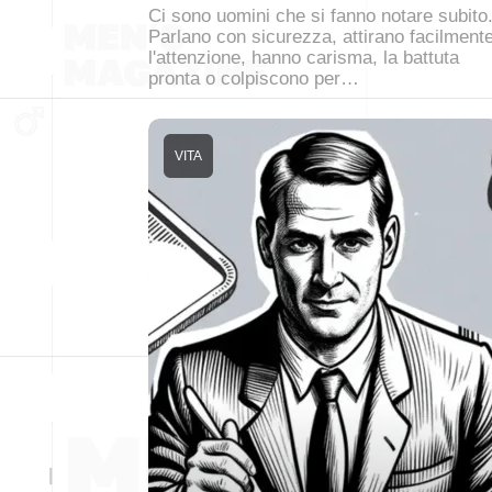
Ci sono uomini che si fanno notare subito
Parlano con sicurezza, attirano facilment
l'attenzione, hanno carisma, la battuta
pronta o colpiscono per…
VITA