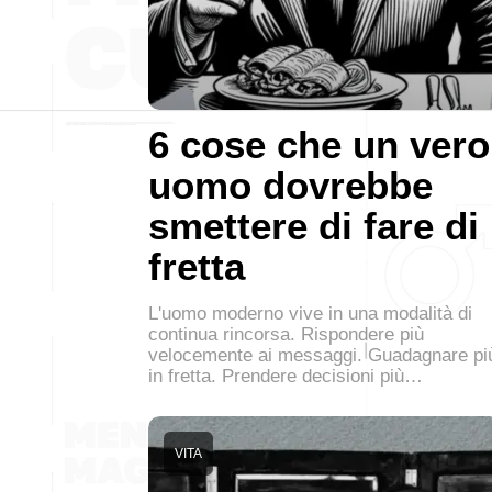
6 cose che un vero
uomo dovrebbe
smettere di fare di
fretta
L'uomo moderno vive in una modalità di
continua rincorsa. Rispondere più
velocemente ai messaggi. Guadagnare pi
in fretta. Prendere decisioni più…
VITA