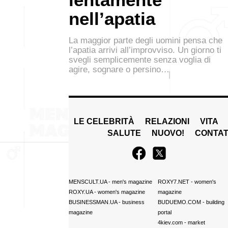
nell’apatia
La maggior parte degli uomini pensa che
l’apatia arrivi all’improvviso. Un giorno ti
svegli semplicemente senza voglia di
agire, sognare o persino…
LE CELEBRITÀ
RELAZIONI
VITA
SALUTE
NUOVO!
CONTAT
MENSCULT.UA
- men's magazine
ROXY7.NET
- women's
ROXY.UA
- women's magazine
magazine
BUSINESSMAN.UA
- business
BUDUEMO.COM
- building
magazine
portal
4kiev.com
- market