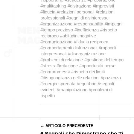
#multitasking
#distrazione
#imprevisti
#fiducia
#relazioni personali
#relazioni
professionali
#segni di disinteresse
#organizzazione
#responsabilità
#impegni
#tempo prezioso
#inefficienza
#rispetto
reciproco
#abitudini negative
#comunicazione
#fiducia reciproca
#comportamenti disfunzionali
#rapporti
interpersonali
#disorganizzazione
#problemi di relazione
#gestione del tempo
#stress
#irritazione
#opportunità perse
#compromessi
#rispetto dei limiti
#disuguaglianza nelle relazioni
#pazienza
#energia sprecata
#equilibrio
#segnali
evidenti
#manipolazione
#problemi di
rispetto
← ARTICOLO PRECEDENTE
6 Segnali che Dimostrano che Ti