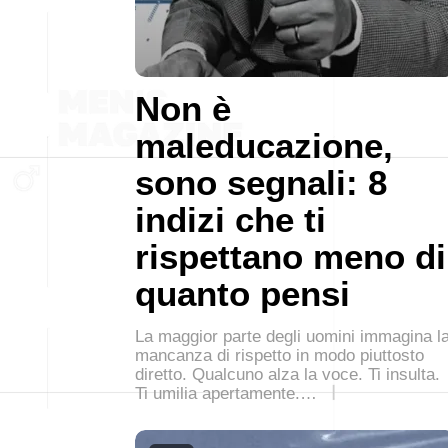
Non è
maleducazione,
sono segnali: 8
indizi che ti
rispettano meno di
quanto pensi
La maggior parte degli uomini immagina l
mancanza di rispetto in modo piuttosto
diretto. Qualcuno alza la voce. Ti insulta.
Ti umilia apertamente.…