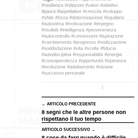
#resilienza
#relazioni
#valori
#obiettivi
#paura
#aspettative
#crescita
#sviluppo
#sfide
#forza
#determinazione
#equilibrio
#autostima
#motivazione
#impegno
#risultati
#intelligenza
#perseveranza
#autocontrollo
#connessioni
#ispirazione
#cambiamento
#progresso
#realizzazione
#soddisfazione
#vita
#scelte
#fiducia
#autodisciplina
#responsabilità
#energia
#consapevolezza
#opportunità
#speranza
#evoluzione
#adattamento
#visione
#successo personale
← ARTICOLO PRECEDENTE
8 segni che le altre persone non
rispettano il tuo tempo
ARTICOLO SUCCESSIVO →
8 cose da fare quando è difficile