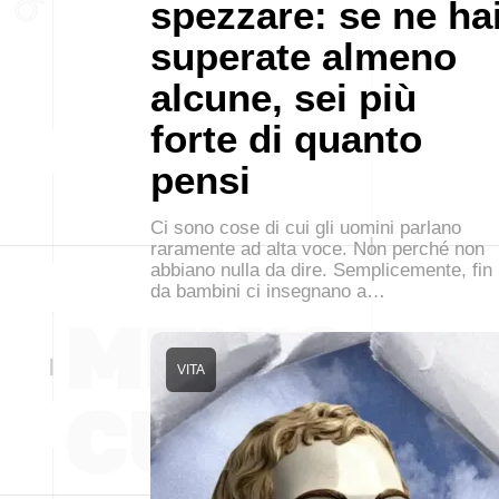
spezzare: se ne ha
superate almeno
alcune, sei più
forte di quanto
pensi
Ci sono cose di cui gli uomini parlano
raramente ad alta voce. Non perché non
abbiano nulla da dire. Semplicemente, fin
da bambini ci insegnano a…
VITA