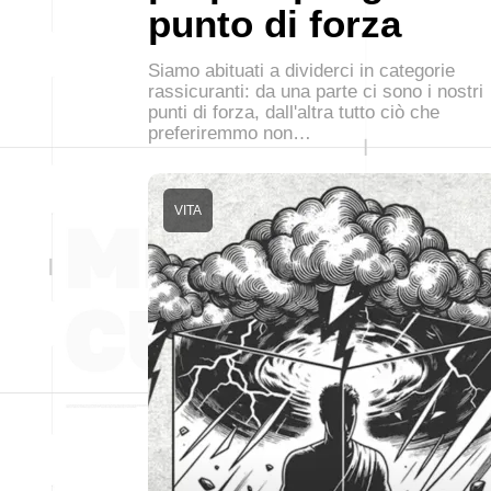
punto di forza
Siamo abituati a dividerci in categorie
rassicuranti: da una parte ci sono i nostri
punti di forza, dall'altra tutto ciò che
preferiremmo non…
VITA