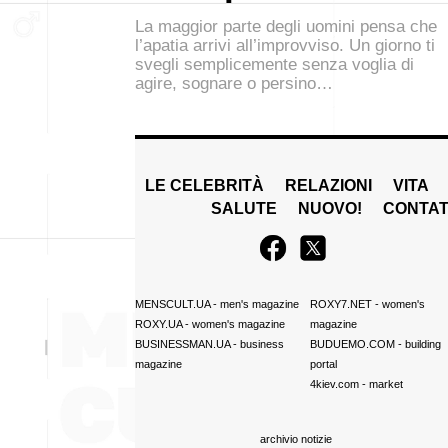
La maggior parte degli uomini pensa che
l’apatia arrivi all’improvviso. Un giorno ti
svegli semplicemente senza voglia di
agire, sognare o persino…
LE CELEBRITÀ
RELAZIONI
VITA
SALUTE
NUOVO!
CONTAT
MENSCULT.UA
- men's magazine
ROXY7.NET
- women's
ROXY.UA
- women's magazine
magazine
BUSINESSMAN.UA
- business
BUDUEMO.COM
- building
magazine
portal
4kiev.com
- market
archivio notizie