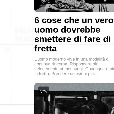
6 cose che un vero
uomo dovrebbe
smettere di fare di
fretta
L'uomo moderno vive in una modalità di
continua rincorsa. Rispondere più
velocemente ai messaggi. Guadagnare pi
in fretta. Prendere decisioni più…
VITA