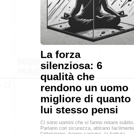
La forza
silenziosa: 6
qualità che
rendono un uomo
migliore di quanto
lui stesso pensi
Ci sono uomini che si fanno notare subito
Parlano con sicurezza, attirano facilment
l'attenzione, hanno carisma, la battuta