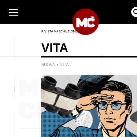
RIVISTA MASCHILE ONLINE
VITA
›
NUOVA
VITA