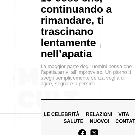
continuando a
rimandare, ti
trascinano
lentamente
nell’apatia
La maggior parte degli uomini pensa che
l’apatia arrivi all’improvviso. Un giorno ti
svegli semplicemente senza voglia di
agire, sognare o persino…
LE CELEBRITÀ
RELAZIONI
VITA
SALUTE
NUOVO!
CONTAT