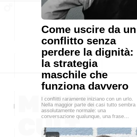
Come uscire da un
conflitto senza
perdere la dignità:
la strategia
maschile che
funziona davvero
I conflitti raramente iniziano con un urlo.
Nella maggior parte dei casi tutto sembra
assolutamente normale: una
conversazione qualunque, una frase…