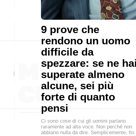
9 prove che
rendono un uomo
difficile da
spezzare: se ne ha
superate almeno
alcune, sei più
forte di quanto
pensi
Ci sono cose di cui gli uomini parlano
raramente ad alta voce. Non perché non
abbiano nulla da dire. Semplicemente, fin