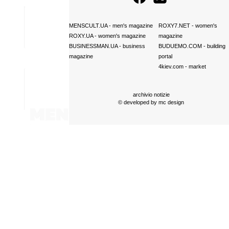
MENSCULT.UA
- men's magazine
ROXY7.NET
- women's
ROXY.UA
- women's magazine
magazine
BUSINESSMAN.UA
- business
BUDUEMO.COM
- building
magazine
portal
4kiev.com
- market
archivio notizie
© developed by
mc design