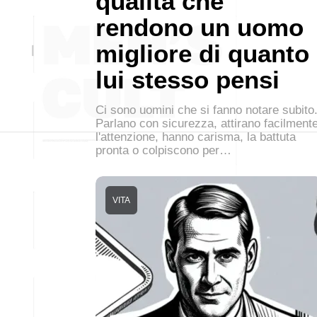
qualità che
rendono un uomo
migliore di quanto
lui stesso pensi
Ci sono uomini che si fanno notare subito
Parlano con sicurezza, attirano facilment
l'attenzione, hanno carisma, la battuta
pronta o colpiscono per…
VITA