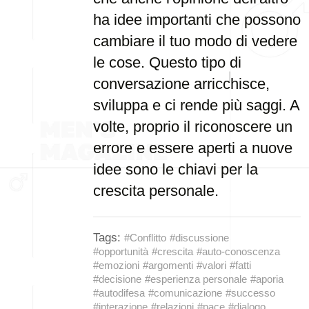
ha idee importanti che possono
cambiare il tuo modo di vedere
le cose. Questo tipo di
conversazione arricchisce,
sviluppa e ci rende più saggi. A
volte, proprio il riconoscere un
errore e essere aperti a nuove
idee sono le chiavi per la
crescita personale.
Tags:
#Conflitto
#discussione
#opportunità
#crescita
#auto-conoscenza
#emozioni
#argomenti
#valori
#fatti
#decisione
#esperienza personale
#aporia
#autodifesa
#comunicazione
#successo
#interazione
#relazioni
#pace
#dialogo