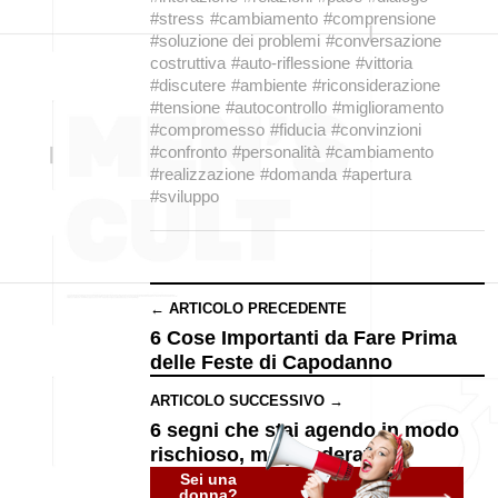
#stress
#cambiamento
#comprensione
#soluzione dei problemi
#conversazione
costruttiva
#auto-riflessione
#vittoria
#discutere
#ambiente
#riconsiderazione
#tensione
#autocontrollo
#miglioramento
#compromesso
#fiducia
#convinzioni
#confronto
#personalità
#cambiamento
#realizzazione
#domanda
#apertura
#sviluppo
← ARTICOLO PRECEDENTE
6 Cose Importanti da Fare Prima
delle Feste di Capodanno
ARTICOLO SUCCESSIVO →
6 segni che stai agendo in modo
rischioso, ma ponderato
Sei una
donna?