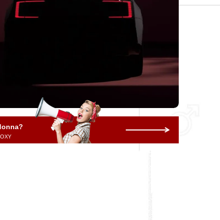
 donna?
 ROXY