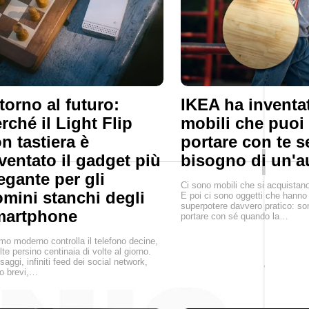
torno al futuro:
IKEA ha inventa
rché il Light Flip
mobili che puoi
n tastiera è
portare con te 
ventato il gadget più
bisogno di un'a
egante per gli
Ci sono mobili che si acquistan
mini stanchi degli
E poi ci sono oggetti che hanno
superpotere davvero pratico: son
martphone
portare con sé quando la…
mo moderno controlla il telefono decine,
lte persino centinaia di volte al giorno.
aggi, infiniti feed dei social network,
o brevi,…