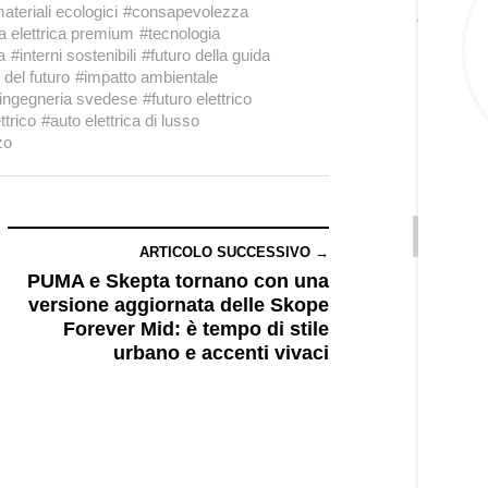
ateriali ecologici
#consapevolezza
na elettrica premium
#tecnologia
a
#interni sostenibili
#futuro della guida
 del futuro
#impatto ambientale
ingegneria svedese
#futuro elettrico
ttrico
#auto elettrica di lusso
zo
ARTICOLO SUCCESSIVO →
PUMA e Skepta tornano con una
versione aggiornata delle Skope
Forever Mid: è tempo di stile
urbano e accenti vivaci