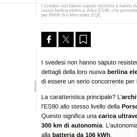
I svedesi non hanno saputo resistere e hanno rivel
nuova berlina elettrica Volvo ES90, che promett
per BMW i5 e Mercedes EQE.
I svedesi non hanno saputo resist
dettagli della loro nuova
berlina el
di essere un serio concorrente per
La caratteristica principale? L’
archi
l'ES90 allo stesso livello della
Pors
Questo significa una
carica ultrav
300 km di autonomia
. L’autonomia
alla
batteria da 106 kWh
.