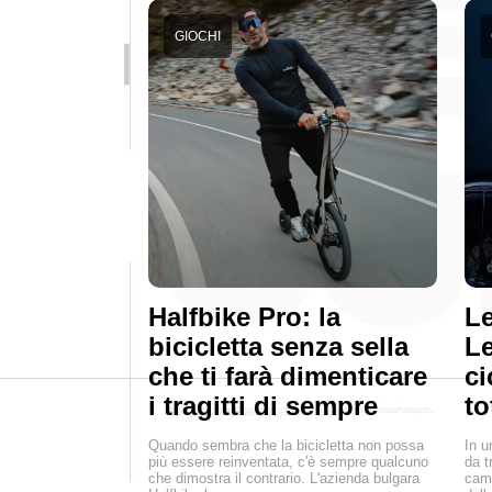
GIOCHI
Halfbike Pro: la
Le
bicicletta senza sella
Le
che ti farà dimenticare
ci
i tragitti di sempre
to
Quando sembra che la bicicletta non possa
In u
più essere reinventata, c'è sempre qualcuno
da t
che dimostra il contrario. L'azienda bulgara
camb