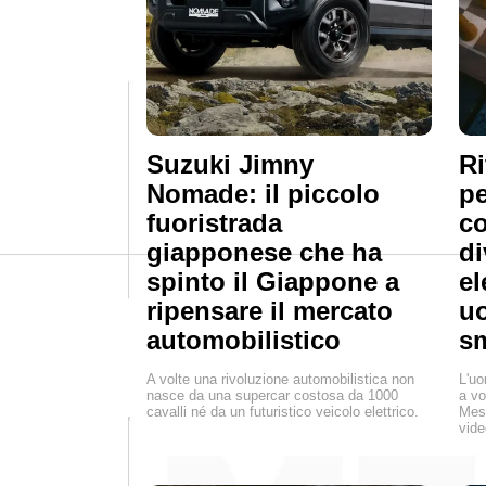
Suzuki Jimny
Ri
Nomade: il piccolo
pe
fuoristrada
co
giapponese che ha
di
spinto il Giappone a
el
ripensare il mercato
uo
automobilistico
s
A volte una rivoluzione automobilistica non
L'uo
nasce da una supercar costosa da 1000
a vo
cavalli né da un futuristico veicolo elettrico.
Mess
vide