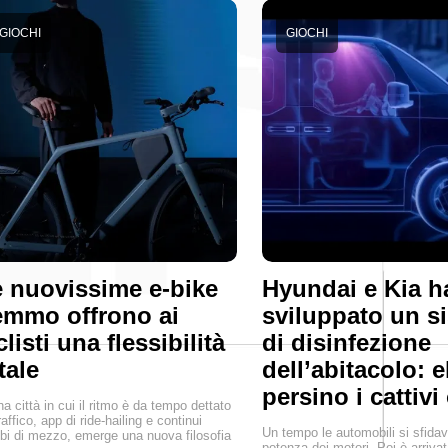
GIOCHI
GIOCHI
 nuovissime e-bike
Hyundai e Kia 
mmo offrono ai
sviluppato un s
clisti una flessibilità
di disinfezione
tale
dell’abitacolo: 
persino i cattivi
na città in cui il ritmo è da tempo dettato
raffico, app di ride-hailing e continui
Un tempo le automobili si sfidav
i di mezzo, emerge una nuova filosofia
potenza dei motori. Poi è arrivat