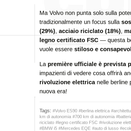
Ma Volvo non punta solo sulla pot
tradizionalmente un focus sulla
sos
(29%)
,
acciaio riciclato (18%)
,
ma
legno certificato FSC
— questa ber
vuole essere
stiloso e consapevo
La
première ufficiale è prevista 
impazienti di vedere cosa offrirà a
rivoluzione elettrica
nelle berline
nuova era!
Tags:
#Volvo ES90
#berlina elettrica
#architettu
km di autonomia
#700 km di autonomia
#batter
riciclato
#legno certificato FSC
#rivoluzione elett
#BMW i5
#Mercedes EQE
#auto di lusso
#ecol