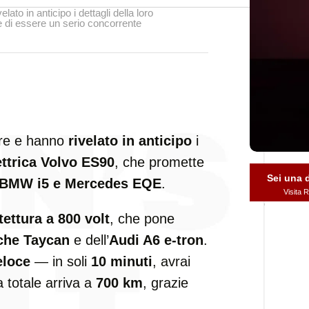
ato in anticipo i dettagli della loro
e di essere un serio concorrente
ere e hanno
rivelato in anticipo
i
ettrica Volvo ES90
, che promette
Sei una
BMW i5 e Mercedes EQE
.
Visita
tettura a 800 volt
, che pone
che Taycan
e dell’
Audi A6 e-tron
.
eloce
— in soli
10 minuti
, avrai
 totale arriva a
700 km
, grazie