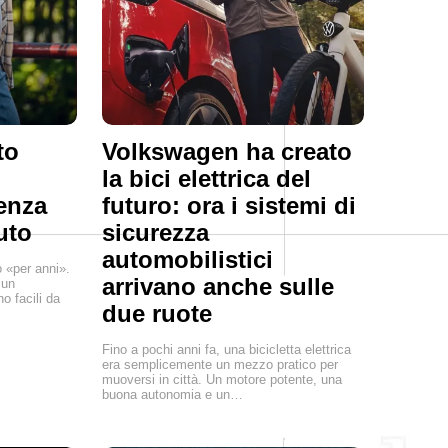
to
Volkswagen ha creato
la bici elettrica del
senza
futuro: ora i sistemi di
uto
sicurezza
automobilistici
o «per anni».
arrivano anche sulle
 un
o facili da
due ruote
Fino a pochi anni fa, una bicicletta elettrica
era semplicemente un mezzo pratico per
muoversi in città. Un motore potente, una
buona autonomia e un…