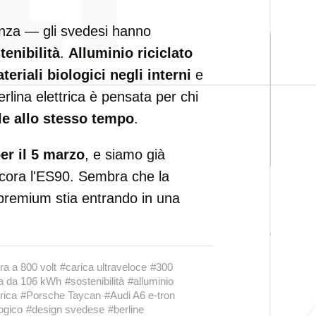
enza — gli svedesi hanno
tenibilità
.
Alluminio riciclato
teriali biologici negli interni
e
lina elettrica è pensata per chi
le allo stesso tempo
.
per il 5 marzo
, e siamo già
ncora l'ES90. Sembra che la
 premium stia entrando in una
ra a 800 volt
#carica ultraveloce
#300
ia da 106 kWh
#sostenibilità
#alluminio
rica
#Porsche Taycan
#Audi A6 e-tron
ogico
#design svedese
#berline