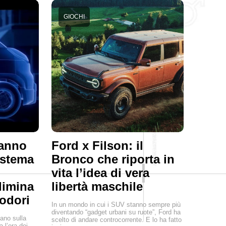
GIOCHI
hanno
Ford x Filson: il
istema
Bronco che riporta in
vita l’idea di vera
elimina
libertà maschile
 odori
In un mondo in cui i SUV stanno sempre più
diventando “gadget urbani su ruote”, Ford ha
ano sulla
scelto di andare controcorrente. E lo ha fatto
a l’era dei