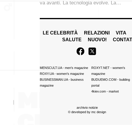
va avanti. La tecnologia evolve. La…
LE CELEBRITÀ
RELAZIONI
VITA
SALUTE
NUOVO!
CONTAT
MENSCULT.UA
- men's magazine
ROXY7.NET
- women's
ROXY.UA
- women's magazine
magazine
BUSINESSMAN.UA
- business
BUDUEMO.COM
- building
magazine
portal
4kiev.com
- market
archivio notizie
© developed by
mc design