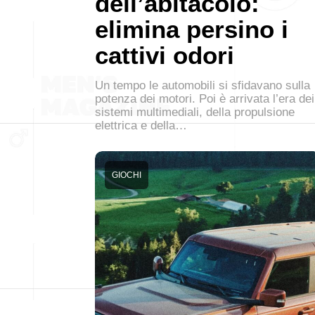
dell’abitacolo:
elimina persino i
cattivi odori
Un tempo le automobili si sfidavano sulla
potenza dei motori. Poi è arrivata l’era dei
sistemi multimediali, della propulsione
elettrica e della…
GIOCHI