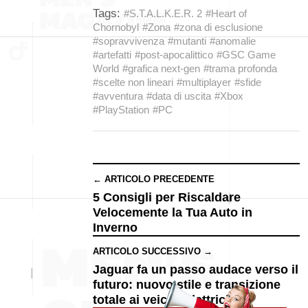
Tags:
#S.T.A.L.K.E.R. 2
#Heart of
Chornobyl
#Zona
#zona di esclusione
#sopravvivenza
#mutanti
#anomalie
#artefatti
#post-apocalittico
#GSC Game
World
#grafica next-gen
#trama profonda
#scelte non lineari
#multiplayer
#sfide
#avventura
#data di uscita
#Xbox
#PlayStation
#PC
← ARTICOLO PRECEDENTE
5 Consigli per Riscaldare
Velocemente la Tua Auto in
Inverno
ARTICOLO SUCCESSIVO →
Jaguar fa un passo audace verso il
futuro: nuovo stile e transizione
totale ai veicoli elettrici