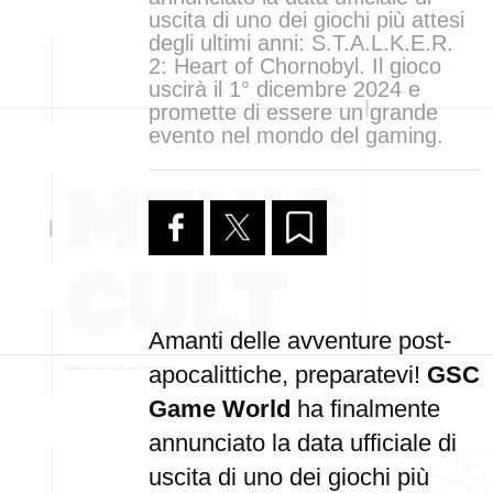
uscita di uno dei giochi più attesi
degli ultimi anni: S.T.A.L.K.E.R.
2: Heart of Chornobyl. Il gioco
uscirà il 1° dicembre 2024 e
promette di essere un grande
evento nel mondo del gaming.
Amanti delle avventure post-
apocalittiche, preparatevi!
GSC
Game World
ha finalmente
annunciato la data ufficiale di
uscita di uno dei giochi più