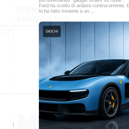
più diventando “gadget urbani su ruote”,
Ford ha scelto di andare controcorrente. 
lo ha fatto insieme a un…
GIOCHI