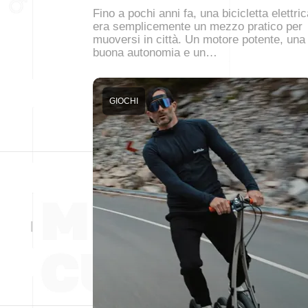
Fino a pochi anni fa, una bicicletta elettri
era semplicemente un mezzo pratico per
muoversi in città. Un motore potente, una
buona autonomia e un…
GIOCHI