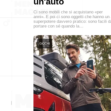
un'auto
Ci sono mobili che si acquistano «per
anni». E poi ci sono oggetti che hanno un
superpotere davvero pratico: sono facili d
portare con sé quando la…
GIOCHI