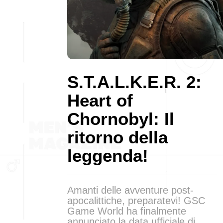
S.T.A.L.K.E.R. 2:
Heart of
Chornobyl: Il
ritorno della
leggenda!
Amanti delle avventure post-
apocalittiche, preparatevi! GSC
Game World ha finalmente
annunciato la data ufficiale di