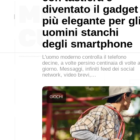
diventato il gadget
più elegante per gl
uomini stanchi
degli smartphone
L'uomo moderno controlla il telefono
decine, a volte persino centinaia di volte a
giorno. Messaggi, infiniti feed dei social
network, video brevi,…
GIOCHI