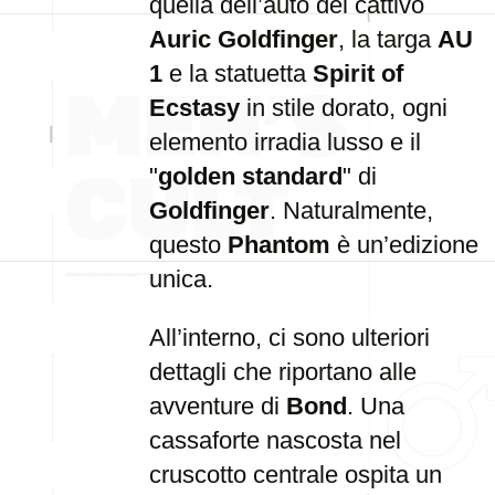
quella dell’auto del cattivo
Auric Goldfinger
, la targa
AU
1
e la statuetta
Spirit of
Ecstasy
in stile dorato, ogni
elemento irradia lusso e il
"
golden standard
" di
Goldfinger
. Naturalmente,
questo
Phantom
è un’edizione
unica.
All’interno, ci sono ulteriori
dettagli che riportano alle
avventure di
Bond
. Una
cassaforte nascosta nel
cruscotto centrale ospita un