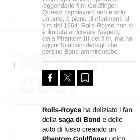
leggendario film Goldfinger.
Questo capolavoro non è solo
un’auto; è pieno di riferimenti al
film del 1964. Rolls-Royce non si
è limitata a ricreare l’aspetto
della Phantom III del film, ma ha
aggiunto alcuni dettagli che
persino Bond ammirerebbe.
Rolls-Royce
ha deliziato i fan
della
saga di Bond
e delle
auto di lusso creando un
Phantom Goldfinger
unico,