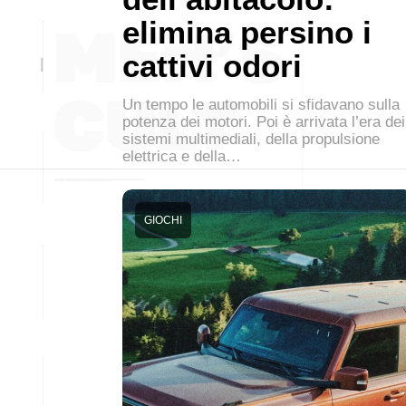
elimina persino i
cattivi odori
Un tempo le automobili si sfidavano sulla
potenza dei motori. Poi è arrivata l’era dei
sistemi multimediali, della propulsione
elettrica e della…
GIOCHI