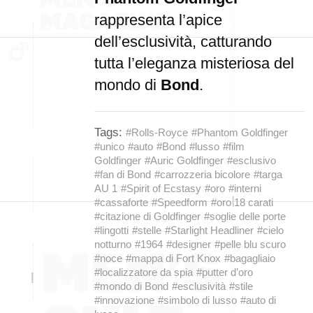
rappresenta l’apice
dell’esclusività, catturando
tutta l’eleganza misteriosa del
mondo di
Bond
.
Tags:
#Rolls-Royce
#Phantom Goldfinger
#unico
#auto
#Bond
#lusso
#film
Goldfinger
#Auric Goldfinger
#esclusivo
#fan di Bond
#carrozzeria bicolore
#targa
AU 1
#Spirit of Ecstasy
#oro
#interni
#cassaforte
#Speedform
#oro 18 carati
#citazione di Goldfinger
#soglie delle porte
#lingotti
#stelle
#Starlight Headliner
#cielo
notturno
#1964
#designer
#pelle blu scuro
#noce
#mappa di Fort Knox
#bagagliaio
#localizzatore da spia
#putter d’oro
#mondo di Bond
#esclusività
#stile
#innovazione
#simbolo di lusso
#auto di