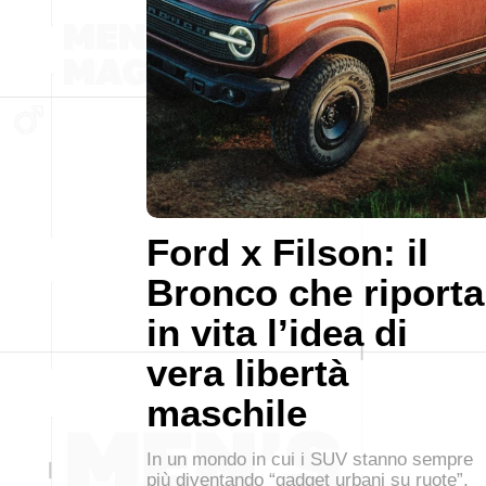
Ford x Filson: il
Bronco che riporta
in vita l’idea di
vera libertà
maschile
In un mondo in cui i SUV stanno sempre
più diventando “gadget urbani su ruote”,