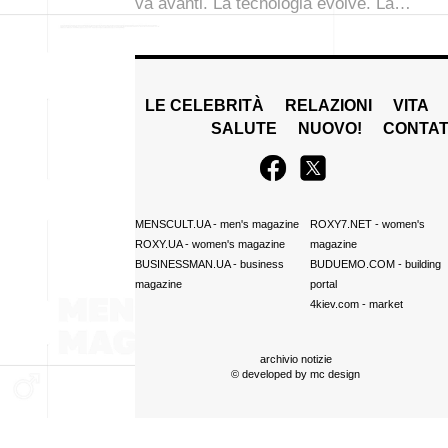
va avanti. La tecnologia evolve. La…
LE CELEBRITÀ
RELAZIONI
VITA
SALUTE
NUOVO!
CONTAT
MENSCULT.UA
- men's magazine
ROXY7.NET
- women's
ROXY.UA
- women's magazine
magazine
BUSINESSMAN.UA
- business
BUDUEMO.COM
- building
magazine
portal
4kiev.com
- market
archivio notizie
© developed by
mc design