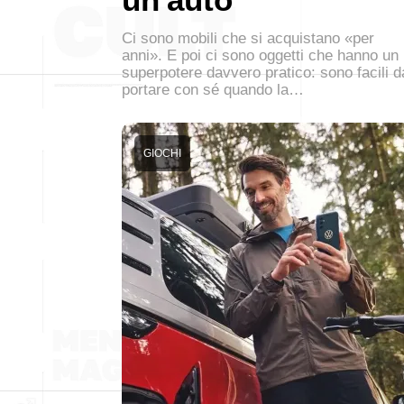
Ci sono mobili che si acquistano «per
anni». E poi ci sono oggetti che hanno un
superpotere davvero pratico: sono facili d
portare con sé quando la…
GIOCHI