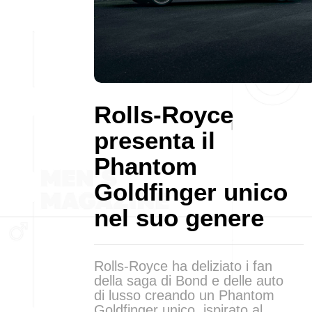
Rolls-Royce
presenta il
Phantom
Goldfinger unico
nel suo genere
Rolls-Royce ha deliziato i fan
della saga di Bond e delle auto
di lusso creando un Phantom
Goldfinger unico, ispirato al