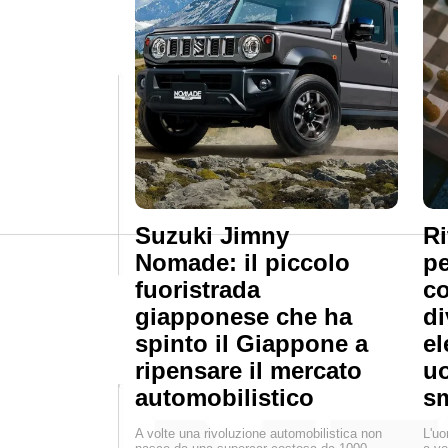
Suzuki Jimny
Ri
Nomade: il piccolo
pe
fuoristrada
co
giapponese che ha
di
spinto il Giappone a
el
ripensare il mercato
uo
automobilistico
s
A volte una rivoluzione automobilistica non
L'uo