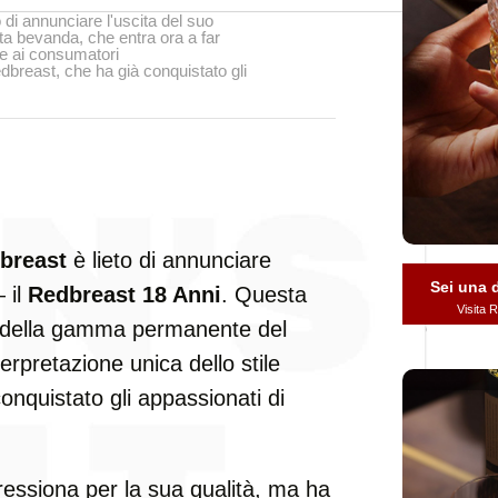
 di annunciare l'uscita del suo
a bevanda, che entra ora a far
e ai consumatori
edbreast, che ha già conquistato gli
breast
è lieto di annunciare
Sei una
 il
Redbreast 18 Anni
. Questa
Visita
e della gamma permanente del
erpretazione unica dello stile
conquistato gli appassionati di
essiona per la sua qualità, ma ha