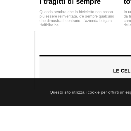
i tragitti di sempre
to
Quando sembra che la bicicletta non possa
In u
più essere reinventata, c'è sempre qualcuno
da t
che dimostra il contrario. L'azienda bulgara
camb
Halfbike ha…
del
LE CEL
Questo sito utilizza i cookie per offrirti un'