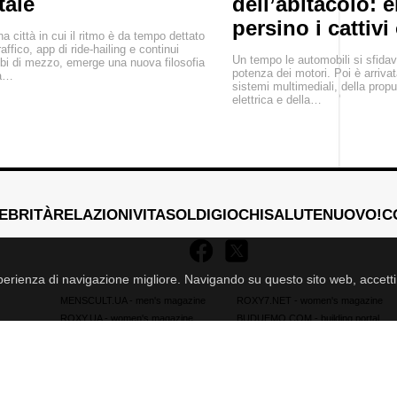
tale
dell’abitacolo: 
persino i cattivi
na città in cui il ritmo è da tempo dettato
raffico, app di ride-hailing e continui
Un tempo le automobili si sfidav
i di mezzo, emerge una nuova filosofia
potenza dei motori. Poi è arrivat
la…
sistemi multimediali, della prop
elettrica e della…
EBRITÀ
RELAZIONI
VITA
SOLDI
GIOCHI
SALUTE
NUOVO!
C
esperienza di navigazione migliore. Navigando su questo sito web, accetti i
MENSCULT.UA
- men's magazine
ROXY7.NET
- women's magazine
ROXY.UA
- women's magazine
BUDUEMO.COM
- building portal
BUSINESSMAN.UA
- business magazine
4kiev.com
- market
archivio notizie