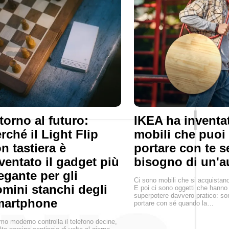
torno al futuro:
IKEA ha inventa
rché il Light Flip
mobili che puoi
n tastiera è
portare con te 
ventato il gadget più
bisogno di un'a
egante per gli
Ci sono mobili che si acquistan
mini stanchi degli
E poi ci sono oggetti che hanno
superpotere davvero pratico: son
martphone
portare con sé quando la…
mo moderno controlla il telefono decine,