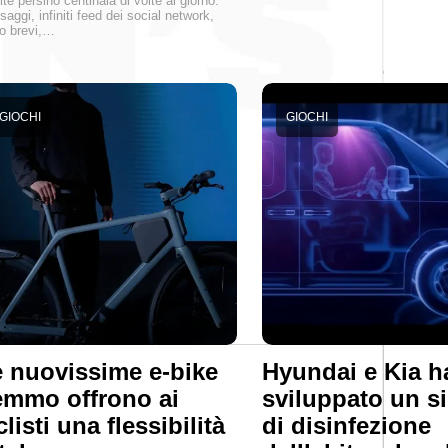
lte persino centinaia di volte al giorno.
aggi, infiniti feed dei social network,
o brevi,…
GIOCHI
GIOCHI
 nuovissime e-bike
Hyundai e Kia 
mmo offrono ai
sviluppato un s
clisti una flessibilità
di disinfezione