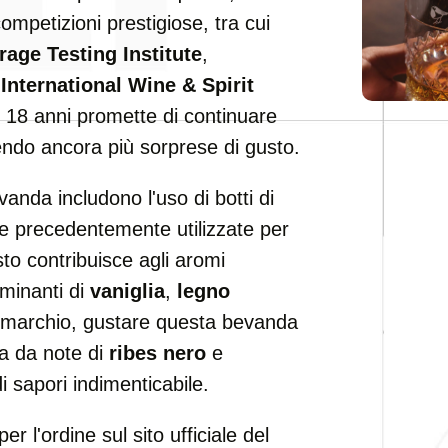
mpetizioni prestigiose, tra cui
rage Testing Institute
,
e
International Wine & Spirit
i 18 anni promette di continuare
endo ancora più sorprese di gusto.
evanda includono l'uso di botti di
te precedentemente utilizzate per
to contribuisce agli aromi
minanti di
vaniglia
,
legno
l marchio, gustare questa bevanda
ta da note di
ribes nero
e
 sapori indimenticabile.
er l'ordine sul sito ufficiale del