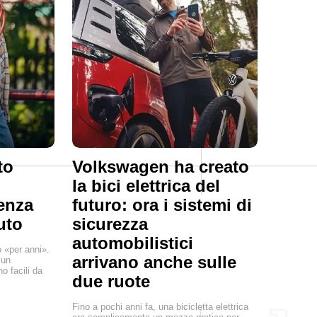
to
Volkswagen ha creato
la bici elettrica del
senza
futuro: ora i sistemi di
uto
sicurezza
automobilistici
o «per anni».
arrivano anche sulle
 un
o facili da
due ruote
Fino a pochi anni fa, una bicicletta elettrica