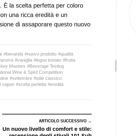
. È la scelta perfetta per coloro
on una ricca eredità e un
asione di assaporare questo nuovo
se
#bevanda
#nuovo prodotto
#qualità
#aroma
#vaniglia
#legno tostato
#frutta
skey Masters
#Beverage Testing
ational Wine & Spirit Competition
dine
#settembre
#stile classico
i sapori
#scelta perfetta
#eredità
ARTICOLO SUCCESSIVO →
Un nuovo livello di comfort e stile:
recensione degli stivali 101 Sub