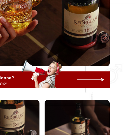
 donna?
 ROXY