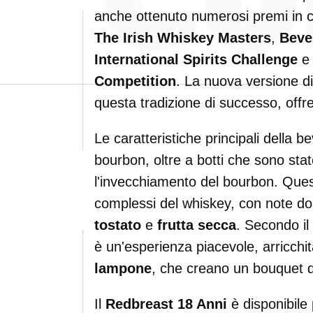
anche ottenuto numerosi premi in co
The Irish Whiskey Masters
,
Beve
International Spirits Challenge
Competition
. La nuova versione d
questa tradizione di successo, offr
Le caratteristiche principali della b
bourbon, oltre a botti che sono sta
l'invecchiamento del bourbon. Ques
complessi del whiskey, con note do
tostato
e
frutta secca
. Secondo i
è un'esperienza piacevole, arricchi
lampone
, che creano un bouquet di
Il
Redbreast 18 Anni
è disponibile p