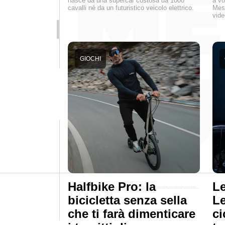
nasce da una supercar costosa da 1000
a vo
cavalli né da un futuristico veicolo elettrico.
Mess
vide
GIOCHI
Halfbike Pro: la
Le
bicicletta senza sella
Le
che ti farà dimenticare
ci