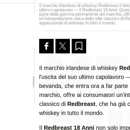
Il marchio irlandese di whiskey Redbreast è lieto
ultimo capolavoro — il Redbreast 18 Anni. Quest
parte della gamma permanente del marchio, offr
un'interpretazione unica dello stile classico di R
appassionati di whiskey in tutto il mondo.
Il marchio irlandese di whiskey
Red
l'uscita del suo ultimo capolavoro —
bevanda, che entra ora a far part
marchio, offre ai consumatori un'int
classico di
Redbreast
, che ha già 
whiskey in tutto il mondo.
Il
Redbreast 18 Anni
non solo impr