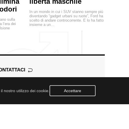
elimina
libertà maschile
 odori
In un mondo in cui i SUV stanno sempre più
diventando “gadget urbani su ruote”, Ford ha
ano sulla
scelto di andare controcorrente. E lo ha fatto
a l’era dei
insieme a un…
ulsione
ONTATTACI
l nostro utilizzo dei cookie.
Accettare