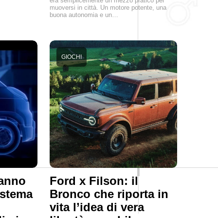
era semplicemente un mezzo pratico per
muoversi in città. Un motore potente, una
buona autonomia e un…
GIOCHI
hanno
Ford x Filson: il
istema
Bronco che riporta in
vita l’idea di vera